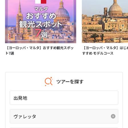
1
1月未定
2028年
月
1
2
3
4
5
6
7
8
9
10
11
12
13
14
15
16
17
18
19
20
21
22
【ヨーロッパ・マルタ】おすすめ観光スポッ
【ヨーロッパ・マルタ】はじ
ト7選
23
24
25
26
27
すすめ モデルコース
28
29
30
31
ツアーを探す
2
2月未定
2028年
月
1
2
3
4
5
出発地
6
7
8
9
10
11
12
13
14
15
16
17
18
19
ヴァレッタ
20
21
22
23
24
25
26