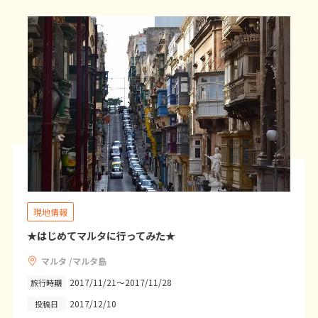
7
8
9
10
11
12
13
14
15
16
17
18
19
20
21
22
23
24
25
26
27
28
3
3月未定
2027年
月
1
2
3
4
5
6
7
8
9
10
11
12
13
14
15
16
17
18
19
20
現地情報
21
22
23
24
25
26
27
★はじめてマルタに行ってみた★
28
29
30
31
マルタ /マルタ島
2017/11/21～2017/11/28
旅行時期
4
2017/12/10
投稿日
4月未定
2027年
月