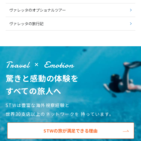
16
17
18
19
20
21
22
ヴァレッタのオプショナルツアー
23
24
25
26
27
28
29
ヴァレッタの旅行記
30
5
5月未定
2028年
月
Travel
Emotion
1
2
3
4
5
6
7
8
9
10
11
12
13
驚きと感動の体験を
14
15
16
17
18
19
20
すべての旅人へ
21
22
23
24
25
26
27
STWは豊富な海外視察経験と
28
29
30
31
世界30支店以上のネットワークを
持っています。
6
6月未定
2028年
月
STWの旅が満足できる理由