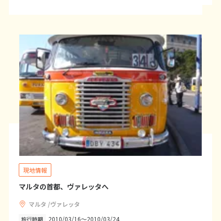
1
2
3
4
5
6
7
8
9
10
11
12
13
14
15
16
17
18
19
20
21
22
23
24
25
26
27
28
29
30
5
5月未定
2027年
月
1
2
3
4
5
6
7
8
9
10
11
12
13
14
15
現地情報
16
17
18
19
20
21
22
マルタの首都、ヴァレッタへ
23
24
25
26
27
28
29
マルタ /ヴァレッタ
30
31
2010/03/16～2010/03/24
旅行時期