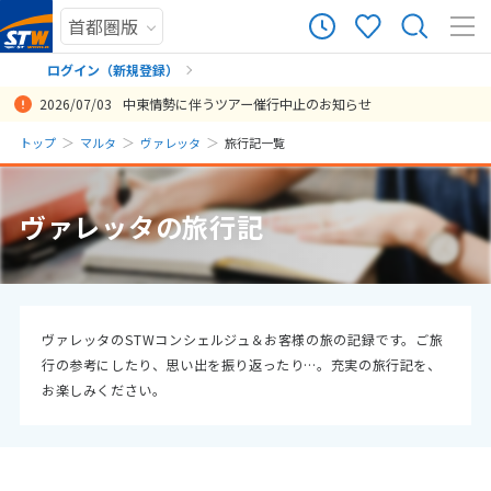
0
ツアー件数
件
ログイン（新規登録）
2026/07/03
中東情勢に伴うツアー催行中止のお知らせ
× カレンダーを閉じる
まだ履歴がありません
トップ
マルタ
ヴァレッタ
旅行記一覧
日
月
火
水
木
金
土
まだ登録がありません
8
ヴァレッタの旅行記
8月未定
2026年
月
1
2
3
4
5
6
7
8
9
10
11
12
13
14
15
ヴァレッタのSTWコンシェルジュ＆お客様の旅の記録です。ご旅
行の参考にしたり、思い出を振り返ったり…。充実の旅行記を、
16
17
18
19
20
21
22
お楽しみください。
23
24
25
26
27
28
29
30
31