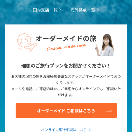
1
2
3
国内支店一覧
海外拠点一覧
4
5
6
7
8
9
10
11
12
13
14
15
16
17
18
19
20
21
22
23
24
オーダーメイドの旅
25
26
27
28
29
30
Custom made trip
7
7月未定
2028年
月
理想のご旅行プランをお聞かせください！
1
お客様の理想の旅を渡航経験豊富なスタッフがオーダーメイドでおつ
2
3
4
5
6
7
8
くりします。
メールや電話、ご来店のほか、ご自宅からオンラインでもご相談いた
9
10
11
12
13
14
15
だけます。
16
17
18
19
20
21
22
オーダーメイド ご相談はこちら
23
24
25
26
27
28
29
30
31
オンライン旅行相談はこちら