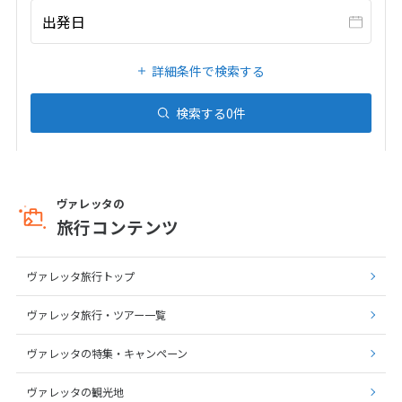
27
28
29
出発日
詳細条件で検索する
3
3月未定
2028年
月
検索する
0
件
1
2
3
4
5
6
7
8
9
10
11
12
13
14
15
16
17
18
ヴァレッタの
19
20
21
22
23
24
25
旅行コンテンツ
26
27
28
29
30
31
ヴァレッタ旅行トップ
4
4月未定
2028年
月
ヴァレッタ旅行・ツアー一覧
1
ヴァレッタの特集・キャンペーン
2
3
4
5
6
7
8
ヴァレッタの観光地
9
10
11
12
13
14
15