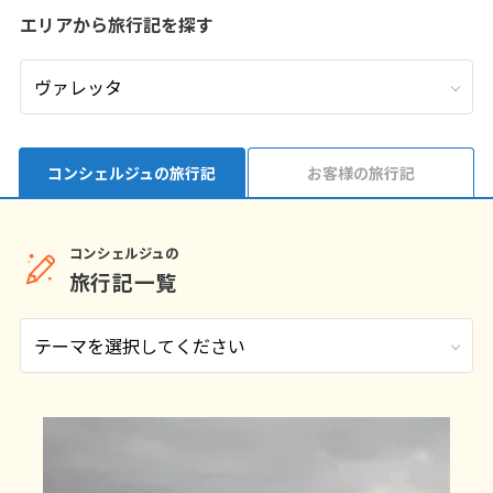
エリアから旅行記を探す
9
9月未定
2026年
月
1
2
3
4
5
6
7
8
9
10
11
12
13
14
15
16
17
18
19
コンシェルジュの旅行記
お客様の旅行記
20
21
22
23
24
25
26
27
28
29
30
コンシェルジュの
旅行記一覧
10
10月未定
2026年
月
1
2
3
4
5
6
7
8
9
10
11
12
13
14
15
16
17
18
19
20
21
22
23
24