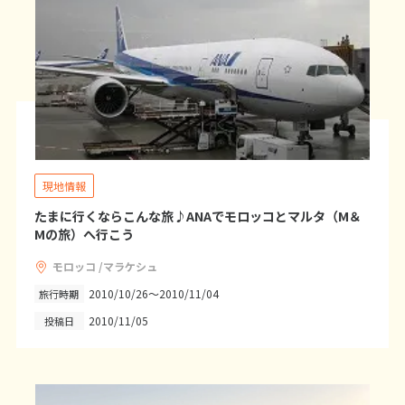
25
26
27
28
29
30
31
11
11月未定
2026年
月
1
2
3
4
5
6
7
8
9
10
11
12
13
14
15
16
17
18
19
20
21
現地情報
22
23
24
25
26
27
28
たまに行くならこんな旅♪ANAでモロッコとマルタ（M＆
29
30
Mの旅）へ行こう
モロッコ /マラケシュ
12
12月未定
2026年
月
2010/10/26～2010/11/04
旅行時期
2010/11/05
投稿日
1
2
3
4
5
6
7
8
9
10
11
12
13
14
15
16
17
18
19