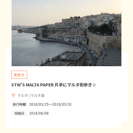
20
21
22
23
24
25
26
27
28
29
30
31
1
1月未定
2027年
月
1
2
3
4
5
6
7
8
9
10
11
12
13
14
15
16
街歩き
17
18
19
20
21
22
23
STW'S MALTA PAPER 片手にマルタ街歩き☆
24
25
26
27
28
29
30
31
マルタ /マルタ島
2018/05/25～2018/05/31
旅行時期
2018/06/08
投稿日
2
2月未定
2027年
月
1
2
3
4
5
6