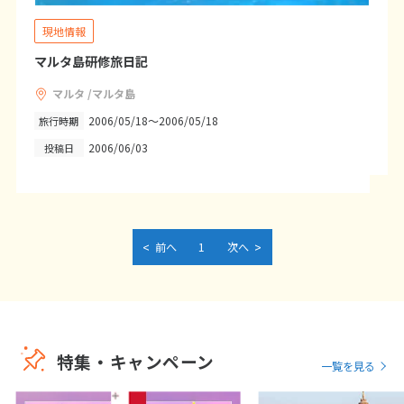
1
2
3
4
5
6
現地情報
7
8
9
10
11
12
13
マルタ島研修旅日記
14
15
16
17
18
19
20
マルタ /マルタ島
21
22
23
24
25
26
27
2006/05/18～2006/05/18
旅行時期
28
29
30
2006/06/03
投稿日
12
12月未定
2027年
月
1
2
3
4
<
>
前へ
1
次へ
5
6
7
8
9
10
11
12
13
14
15
16
17
18
19
20
21
22
23
24
25
26
27
28
29
30
31
特集・キャンペーン
一覧を見る