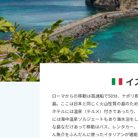
オセアニア
10
ハワイ
2026年
日
月
4
5
11
12
18
19
イ
25
26
ローマからの移動は高速船で50分、ナポリ
島。ここは日本と同じく火山性質の島のた
ホテルには温泉（テルメ）付きであったり
には海中温泉ソルジェートもあり海水浴を
な島なだけあって移動はバス、レンタカー
ん魚介をふんだんに使ったイタリアンが堪能