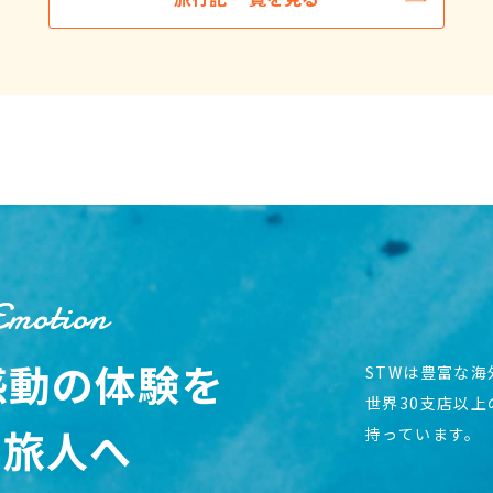
Emotion
感動の体験を
STWは豊富な
世界30支店以
の旅人へ
持っています。