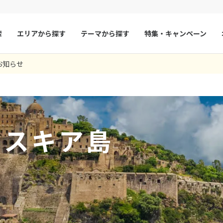
索
エリアから探す
テーマから探す
特集・キャンペーン
0
ツアー件数
件
お知らせ
× カレンダーを閉じる
マルタ
冬旅
スペイン
ゴールデンウィー
フランス
夏旅
モナコ
9
8月未定
2026年
月
ルクセンブルク
イギリス
火
水
木
金
土
日
月
火
水
木
チェコ
オーストリア
イスキア島
1
1
2
3
スロヴァキア
アイスランド
4
5
6
7
8
6
7
8
9
10
ン
11
12
13
デンマーク
14
15
13
14
ノルウェー
15
16
17
18
19
20
21
22
20
21
22
23
24
リトアニア
ギリシャ
25
26
27
28
29
27
28
29
30
ア
モンテネグロ
ブルガリア
ア
ボスニア・ヘルツェゴビナ
セルビア