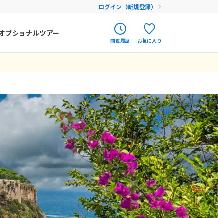
ログイン（新規登録）
オプショナルツアー
閲覧履歴
お気に入り
ク
ポルトガル
春旅
オランダ
12
9月未定
12月未定
2026年
月
アイルランド
まだ履歴がありません
まだ登録がありません
金
土
日
月
火
水
木
金
土
ハンガリー
4
5
1
2
3
4
5
フィンランド
11
12
6
7
8
9
10
11
12
18
19
エストニア
13
14
15
16
17
18
19
25
26
20
21
22
23
24
25
26
クロアチア
27
28
29
30
31
ルーマニア
フェロー諸島