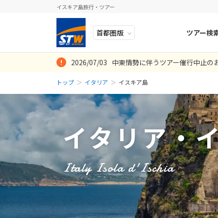
イスキア島旅行・ツアー
ツアー検
2026/07/03
中東情勢に伴うツアー催行中止の
ヨーロッパ
人気のテーマ
イタリア
秋旅
トップ
イタリア
イスキア島
中近東・トルコ
お得な旅
ドイツ
年末年始
8
2026年
月
アフリカ
誰と行く？
ベルギー
日
月
アジア
目的
スイス
イタリア・
ロシア・中央アジア
ポーランド
2
3
アメリカ・カナダ
スウェーデ
9
10
Italy Isola d'Ischia
中南米・カリブ海
16
17
ラトビア
23
24
モルディブ・他インド洋
スロヴェニ
30
31
太平洋地域
北マケドニ