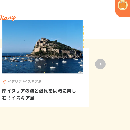
iary
Diary
イタリア /イスキア島
イタリア
南イタリアの海と温泉を同時に楽し
大人の修学旅
む！イスキア島
SHIORI~