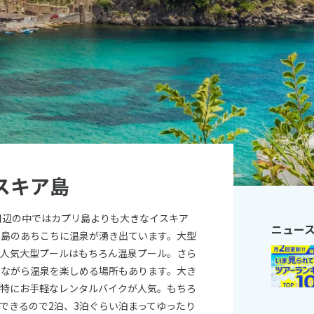
11
10月未定
月
2026年
月
火
水
木
金
土
日
月
火
水
木
1
2
3
1
2
3
4
5
6
7
8
9
10
8
9
10
11
12
13
14
15
16
17
15
16
17
18
19
20
21
22
23
24
22
23
24
25
26
スキア島
27
28
29
30
31
29
30
周辺の中ではカプリ島よりも大きなイスキア
ニュー
め島のあちこちに温泉が湧き出ています。大型
、人気大型プールはもちろん温泉プール。さら
しながら温泉を楽しめる場所もあります。大き
、特にお手軽なレンタルバイクが人気。もちろ
できるので2泊、3泊ぐらい泊まってゆったり