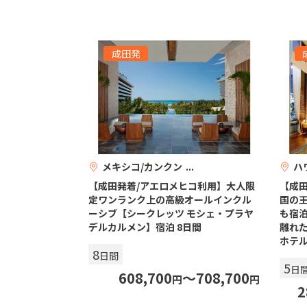
成田発
メキシコ/カンクン
ハ
【成田発着/アエロメヒコ利用】大人限
【成田
定ワンランク上の高級オールインクル
国の王
ーシブ【シークレッツ モシェ・プラヤ
も宿
デルカルメン】宿泊 8日間
離れた
ホテ
8
日間
5
日
608,700
〜708,700
円
円
2