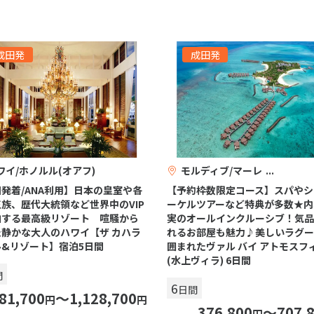
成田発
成田発
ワイ/ホノルル(オアフ)
モルディブ/マーレ
発着/ANA利用】日本の皇室や各
【予約枠数限定コース】スパやシ
族、歴代大統領など世界中のVIP
ーケルツアーなど特典が多数★内
泊する最高級リゾート 喧騒から
実のオールインクルーシブ！気
静かな大人のハワイ【ザ カハラ
れるお部屋も魅力♪美しいラグー
ル&リゾート】宿泊5日間
囲まれたヴァル バイ アトモスフ
(水上ヴィラ) 6日間
間
6
日間
81,700
〜1,128,700
円
円
376,800
〜707,
円