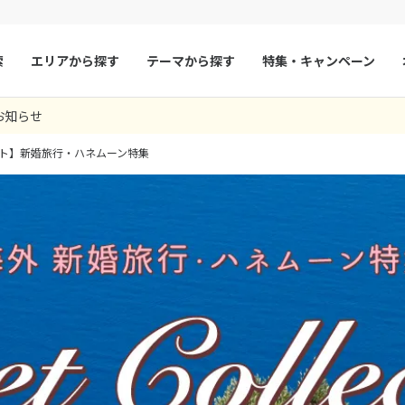
索
エリアから探す
テーマから探す
特集・キャンペーン
お知らせ
マルタ
冬旅
スペイン
ゴールデンウィー
ト】新婚旅行・ハネムーン特集
フランス
夏旅
モナコ
ルクセンブルク
イギリス
チェコ
オーストリア
スロヴァキア
アイスランド
ン
デンマーク
ノルウェー
リトアニア
ギリシャ
ア
モンテネグロ
ブルガリア
ア
ボスニア・ヘルツェゴビナ
セルビア