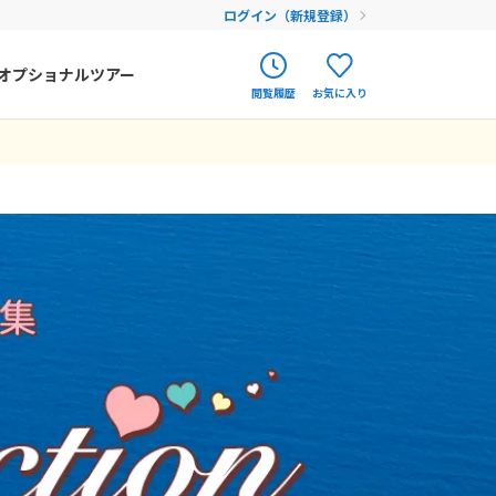
ログイン（新規登録）
オプショナルツアー
閲覧履歴
お気に入り
ク
ポルトガル
春旅
オランダ
アイルランド
まだ履歴がありません
まだ登録がありません
ハンガリー
フィンランド
エストニア
クロアチア
ルーマニア
フェロー諸島