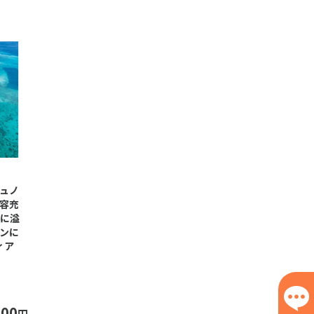
ュノ
容充
品に溢
ンに
ィア
800
円