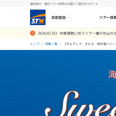
海外旅行・海外ツアー世界29カ国でご旅行をサポート
ツアー検
2026/07/03
中東情勢に伴うツアー催行中止の
ヨーロッパ
人気のテーマ
イタリア
秋旅
トップ
特集一覧
【モルディブ、タヒチ、地中海リゾー
中近東・トルコ
お得な旅
ドイツ
年末年始
アフリカ
誰と行く？
ベルギー
アジア
目的
スイス
ロシア・中央アジア
ポーランド
アメリカ・カナダ
スウェーデ
中南米・カリブ海
ラトビア
モルディブ・他インド洋
スロヴェニ
太平洋地域
北マケドニ