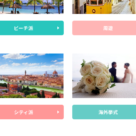
ビーチ派
周遊
シティ派
海外挙式