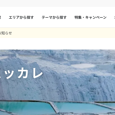
索
エリアから探す
テーマから探す
特集・キャンペーン
5
ツアー件数
件
お知らせ
× カレンダーを閉じる
マルタ
冬旅
スペイン
ゴールデンウィー
ろが明確にあり、そこを全部回れたのでとてもよかった。旅行日程を一
なく、無事に旅行を終えることができました。現地ガイド、ドライバー
大満足しております。ありがとうございました。今後の旅行者の方に参
してもよかったかなと思った。
ありませんでした。食事付きで、注文に困ることなく、とても美味しい
と少しだけ残念だった点をお知らせいたします。良かった点・エフェス
フランス
夏旅
モナコ
9
8月未定
2026年
月
す。訪れたどの場所も、とても良い景観で、非日常を味わえました。念
ていただき良かったです。ガイドがなければ感激なく素通りしたかもし
04 05:03:27
ルクセンブルク
イギリス
とができ、感激でした。途中寄った革製品、絨毯、トルコ石の店では、
ストランの接客に満足・カッパドキアのバルーンツアーは必須ですね。
火
水
木
金
土
日
月
火
水
木
い雰囲気でした。買い物にとても時間がかかるので、まず予算を聞いて
は部屋も接客も食事も満点です。・3日間、同じドライバーさんで安心＆
チェコ
オーストリア
ムッカレ
1
1
2
3
介いただければ時間節約になると思いましたイスタンブールでの滞在時間
った点・イズミールでスケジュールにない「革工場」に案内され、ファ
スロヴァキア
アイスランド
4
5
6
7
8
6
7
8
9
10
できなかった) 大急ぎのイスタンブール観光となってしまった点だけが
ちろん購入はしませんでしたが、気の弱い方は断れないかも。・カッパ
思います。
毯工場」に案内され、工場見学＆販売タイム。こちらも購入はしていま
ン
11
12
13
デンマーク
14
15
13
14
ノルウェー
15
16
17
間強かかりました。その分、ローズバレー(下車)とアヴァノスの町散策が
26 03:09:56
18
19
20
21
22
20
21
22
23
24
リトアニア
ギリシャ
イドさんに悪気はなく、トルコの伝統工芸を紹介したかったのだと思い
25
26
27
28
29
27
28
29
30
」がトルコ旅行を日本人が嫌いになる原因だと思います。貴重な時間を
ア
モンテネグロ
ブルガリア
ところが「残念」「問題」だと思います。
ア
ボスニア・ヘルツェゴビナ
セルビア