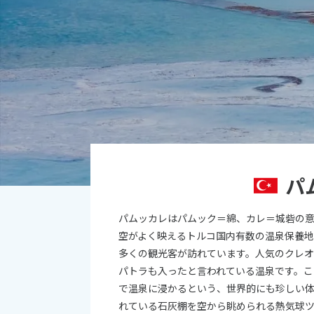
投稿日：2018-09-
オセアニア
10
ハワイ
2026年
日
月
4
5
11
12
18
19
パ
25
26
パムッカレはパムック＝綿、カレ＝城砦の
空がよく映えるトルコ国内有数の温泉保養地
多くの観光客が訪れています。人気のクレ
パトラも入ったと言われている温泉です。こ
で温泉に浸かるという、世界的にも珍しい体
れている石灰棚を空から眺められる熱気球ツ