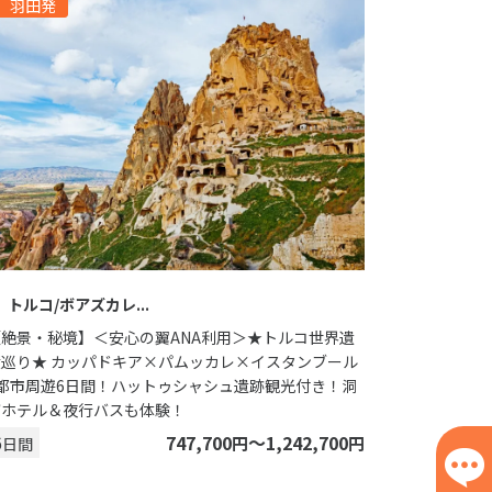
羽田発
トルコ/ボアズカレ
【絶景・秘境】＜安心の翼ANA利用＞★トルコ世界遺
産巡り★ カッパドキア×パムッカレ×イスタンブール
3都市周遊6日間！ハットゥシャシュ遺跡観光付き！洞
窟ホテル＆夜行バスも体験！
6
747,700
〜1,242,700
円
円
日間