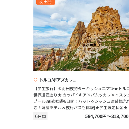
羽田発
トルコ/ボアズカレ
【学生旅行】≪羽田夜発ターキッシュエア≫★トル
世界遺産巡り★ カッパドキア×パムッカレ×イスタ
ブール3都市周遊6日間！ハットゥシャシュ遺跡観光
き！洞窟ホテル＆夜行バスも体験|★学生限定料金★
6
584,700
〜813,700
円
日間