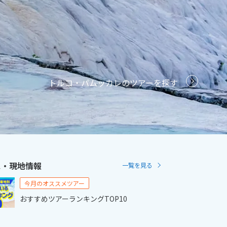
2
11月未定
2月未定
2027年
月
金
土
日
月
火
水
木
金
土
6
7
1
2
3
4
5
6
トルコ・パムッカレのツアーを探す
13
14
7
8
9
10
11
12
13
20
21
14
15
16
17
18
19
20
27
28
21
22
23
24
25
26
27
28
ス・現地情報
一覧を見る
今月のオススメツアー
おすすめツアーランキングTOP10