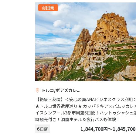
羽田発
トルコ/ボアズカレ
【絶景・秘境】＜安心の翼ANAビジネスクラス利用
★トルコ世界遺産巡り★ カッパドキア×パムッカレ
イスタンブール3都市周遊6日間！ハットゥシャシュ
跡観光付き！洞窟ホテル＆夜行バスも体験！
6
1,844,700
〜1,845,700
円
日間