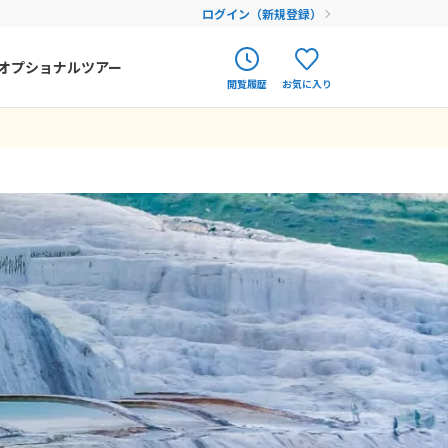
ログイン（新規登録）
オプショナルツアー
閲覧履歴
お気に入り
ク
ポルトガル
春旅
日延ばしてイスタ
とのコミュニケー
考になればと思
ものがいただけた
遺跡は日本語ガイ
オランダ
12
9月未定
12月未定
2026年
月
願のハットゥシャ
れません。・コン
アイルランド
一人なので余計に
大満足！・ホリデ
まだ履歴がありません
まだ登録がありません
金
土
日
月
火
水
木
金
土
、予算に合わせた
いい人でした。
ハンガリー
4
5
1
2
3
4
5
が短く、(飛行
ッションショー＆
フィンランド
11
12
6
7
8
9
10
11
12
残念です。また改
ドキアでスケジュ
せんが、断るのに
18
19
エストニア
13
14
15
16
17
18
19
カットされまし
25
26
20
21
22
23
24
25
26
クロアチア
ますが、こういっ
27
28
29
30
31
浪費させたこと
ルーマニア
フェロー諸島