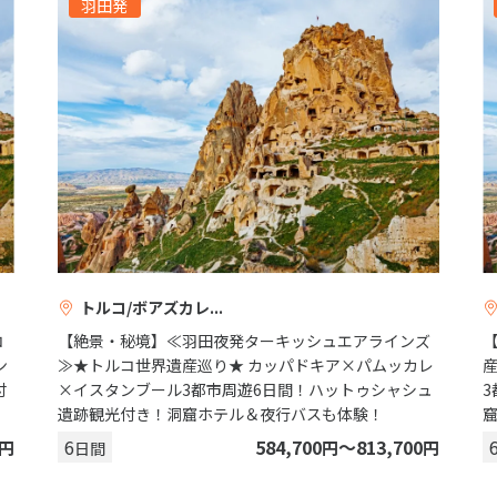
羽田発
トルコ/ボアズカレ
コ
【絶景・秘境】≪羽田夜発ターキッシュエアラインズ
ン
≫★トルコ世界遺産巡り★ カッパドキア×パムッカレ
付
×イスタンブール3都市周遊6日間！ハットゥシャシュ
遺跡観光付き！洞窟ホテル＆夜行バスも体験！
6
584,700
〜813,700
円
円
円
日間