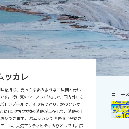
25 11:29:39
11
10月未定
月
2026年
月
火
水
木
金
土
日
月
火
水
木
1
2
3
1
2
3
4
5
6
7
8
9
10
8
9
10
11
12
13
14
15
16
17
15
16
17
18
19
20
21
22
23
24
22
23
24
25
26
ムッカレ
27
28
29
30
31
29
30
意味を持ち、真っ白な綿のような石灰棚と青い
ニュー
です。特に夏のシーズンが人気で、国内外から
オパトラプールは、その名の通り、かのクレオ
こには水中に本物の遺跡が点在して、遺跡の上
験ができます。 パムッカレで世界遺産登録さ
アーは、人気アクティビティのひとつです。広