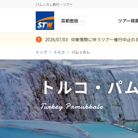
パムッカレ旅行・ツアー
ツアー検
2026/07/03
中東情勢に伴うツアー催行中止の
ヨーロッパ
人気のテーマ
イタリア
秋旅
見たかったとこ
何のトラブルも
今回の旅行には
ンブールに2泊
ションにも問題
い、良かった点
トップ
トルコ
パムッカレ
中近東・トルコ
お得な旅
ドイツ
年末年始
8
2026年
月
のも良かったで
ドさんに説明し
投稿日：2019-11-
アフリカ
誰と行く？
ベルギー
シュを訪れるこ
ヤのローカルレ
日
月
買わずに出にく
ィケイブホテル
アジア
目的
スイス
トルコ・パ
物を最初から紹
少しだけ残念だ
ロシア・中央アジア
ポーランド
2
3
機が満席で延泊
販売タイム。も
めて行きたいと
ールにない「絨
アメリカ・カナダ
スウェーデ
9
10
Turkey Pamukkale
一苦労。約1時
中南米・カリブ海
投稿日：2019-10-
16
17
ラトビア
た。どちらもガ
23
24
モルディブ・他インド洋
た「巧妙な販売
スロヴェニ
に、悪気がない
30
31
太平洋地域
北マケドニ