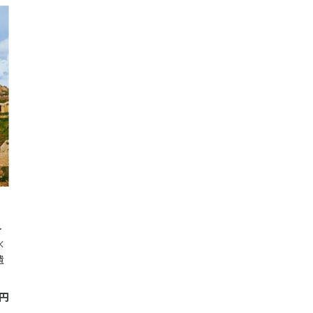
＞
×
遺
円