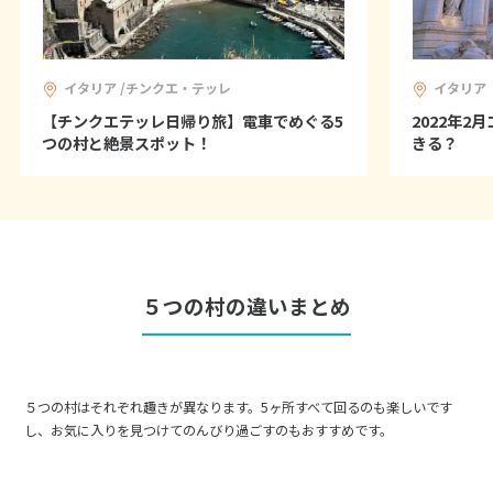
6
6月未定
2027年
月
イタリア /チンクエ・テッレ
イタリア
1
2
3
4
5
【チンクエテッレ日帰り旅】電車でめぐる5
2022年
つの村と絶景スポット！
きる？
6
7
8
9
10
11
12
13
14
15
16
17
18
19
20
21
22
23
24
25
26
27
28
29
30
５つの村の違いまとめ
7
7月未定
2027年
月
1
2
3
５つの村はそれぞれ趣きが異なります。5ヶ所すべて回るのも楽しいです
4
5
6
7
8
9
10
し、お気に入りを見つけてのんびり過ごすのもおすすめです。
11
12
13
14
15
16
17
18
19
20
21
22
23
24