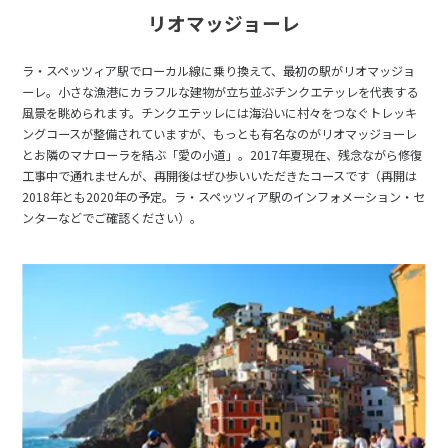
リオマッジョーレ
25
26
27
28
29
30
31
ラ・スペッツィア駅でローカル線に乗り換えて、最初の駅がリオマッジョ
ーレ。小さな漁港にカラフルな建物が立ち並ぶチンクエテッレを代表する
8
8月未定
2027年
月
風景を眺められます。チンクエテッレには海沿いに村々をつなぐトレッキ
ングコースが整備されていますが、もっとも有名なのがリオマッジョーレ
1
2
3
4
5
6
7
とお隣のマナローラを結ぶ「愛の小道」。2017年夏現在、残念ながら修復
工事中で通れませんが、再開後はぜひ歩いいただきたコースです（再開は
8
9
10
11
12
13
14
2018年とも2020年の予定。ラ・スペッツィア駅のインフォメーション・セ
15
16
17
18
19
20
21
ンターなどでご確認ください）。
22
23
24
25
26
27
28
29
30
31
9
9月未定
2027年
月
1
2
3
4
5
6
7
8
9
10
11