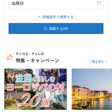
20
21
22
23
24
25
26
出発日
27
28
29
30
31
詳細条件で検索する
1
検索する
0
件
1月未定
2027年
月
1
2
3
4
5
6
7
8
9
チンクエ・テッレの
10
11
12
13
14
15
16
特集・キャンペーン
一覧を見る
17
18
19
20
21
22
23
24
25
26
27
28
29
30
31
2
2月未定
2027年
月
1
2
3
4
5
6