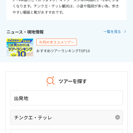
25
26
27
28
29
30
31
くなります。チンクエ・テッレ観光は、小道や階段が多い為、歩き
やすい服装と靴がおすすめです。
11
11月未定
2026年
月
ニュース・現地情報
一覧を見る
1
2
3
4
5
6
7
今月のオススメツアー
8
9
10
11
12
13
14
おすすめツアーランキングTOP10
15
16
17
18
19
20
21
22
23
24
25
26
27
28
29
30
ツアーを探す
12
12月未定
2026年
月
出発地
1
2
3
4
5
チンクエ・テッレ
6
7
8
9
10
11
12
13
14
15
16
17
18
19