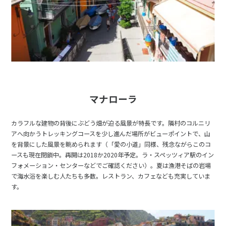
1
2
3
4
5
6
7
8
9
10
11
12
13
14
15
16
17
18
19
20
21
22
23
24
25
26
27
28
29
30
マナローラ
12
12月未定
2027年
月
カラフルな建物の背後にぶどう畑が迫る風景が特長です。隣村のコルニリ
1
2
3
4
アへ向かうトレッキングコースを少し進んだ場所がビューポイントで、山
を背景にした風景を眺められます（「愛の小道」同様、残念ながらこのコ
5
6
7
8
9
10
11
ースも現在閉鎖中。再開は2018か2020年予定。ラ・スペッツィア駅のイン
12
13
14
15
16
17
18
フォメーション・センターなどでご確認ください）。夏は漁港そばの岩場
で海水浴を楽しむ人たちも多数。レストラン、カフェなども充実していま
19
20
21
22
23
24
25
す。
26
27
28
29
30
31