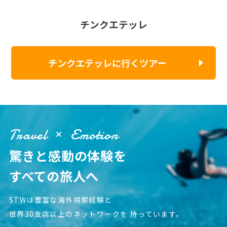
チンクエテッレ
チンクエテッレに行くツアー
Travel
Emotion
驚きと感動の体験を
すべての旅人へ
STWは豊富な海外視察経験と
世界30支店以上のネットワークを
持っています。