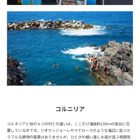
27
28
29
3
3月未定
2028年
月
1
2
3
4
5
6
7
8
9
10
11
12
13
14
15
16
17
18
19
20
21
22
23
24
25
26
27
28
29
30
31
4
4月未定
2028年
月
コルニリア
1
コルネリアと他の４つの村との違いは、ここだけ海抜約100ｍの高台に位
2
3
4
5
6
7
8
置している点です。リオマッジョーレやマナローラのような海辺に並ぶカ
ラフルな建物の風景はありませんが、ひときわ細い道にお店が並ぶ雰囲気
9
10
11
12
13
14
15