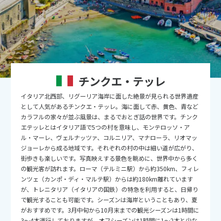
9
9月未定
2026年
月
1
2
3
4
5
6
7
8
9
10
11
12
13
14
15
16
17
18
19
チンクエ・テッレ
20
21
22
23
24
25
26
イタリア北西部、リグーリア海岸に面した絶景が見られる世界遺産
27
28
29
30
として人気があるチンクエ・テッレ。海に面して赤、黄色、青など
カラフルの家々が並ぶ風景は、まるでおとぎ話の世界です。チンク
エテッレとはイタリア語で5つの村を意味し、モンテロッソ・ア
10
10月未定
2026年
月
ル・マーレ、ヴェルナッツァ、コルニリア、マナローラ、リオマッ
ジョーレから成る地域です。それぞれの村の中は細い道が広がり、
1
2
3
街歩きも楽しいです。写真映えする景色を眺めに、世界中から多く
の観光客が訪れます。ローマ（テルミニ駅）から約350km、フィレ
4
5
6
7
8
9
10
ンツェ（カンポ・ディ・マルテ駅）からは約180km離れています
11
12
13
14
15
16
17
が、トレニタリア（イタリアの国鉄）の特急を利用すると、日帰り
で観光することも可能です。シーズンは海岸ということもあり、夏
18
19
20
21
22
23
24
がおすすめです。3月中旬から10月末までの観光シーズンは1時間に
3～4本運行しておりますが、オフシーズンは1時間に1～2本と少な