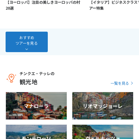
【ヨーロッパ】注目の美しきヨーロッパの村
【イタリア】ビジネスクラス
7
8
9
10
11
12
13
20選
アー特集
14
15
16
17
18
19
20
21
22
23
24
25
26
27
28
おすすめ
ツアーを見る
3
3月未定
2027年
月
1
2
3
4
5
6
チンクエ・テッレの
観光地
7
8
9
10
11
12
13
一覧を見る
14
15
16
17
18
19
20
21
22
23
24
25
26
27
マナローラ
リオマッジョーレ
28
29
30
31
4
4月未定
2027年
月
モンテロッソ
ヴェルナッツァ