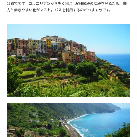
は独特です。コルニリア駅から歩く場合は約400段の階段を登るため、脚
16
17
18
19
20
21
22
力と歩きやすい靴がマスト。バスを利用するのがおすすめです。
23
24
25
26
27
28
29
30
5
5月未定
2028年
月
1
2
3
4
5
6
7
8
9
10
11
12
13
14
15
16
17
18
19
20
21
22
23
24
25
26
27
28
29
30
31
6
6月未定
2028年
月