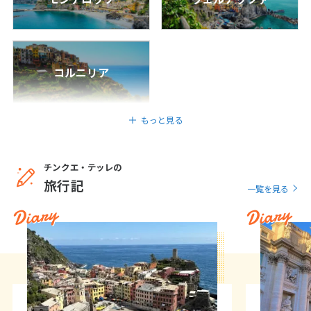
1
2
3
4
5
6
7
8
9
10
11
12
13
14
15
16
17
コルニリア
18
19
20
21
22
23
24
25
26
27
28
29
30
もっと見る
5
5月未定
2027年
月
チンクエ・テッレの
旅行記
一覧を見る
1
Diary
Diary
2
3
4
5
6
7
8
9
10
11
12
13
14
15
16
17
18
19
20
21
22
23
24
25
26
27
28
29
30
31