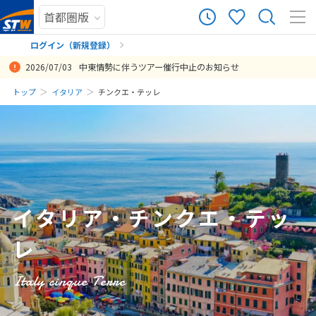
0
ツアー件数
件
ログイン（新規登録）
2026/07/03
中東情勢に伴うツアー催行中止のお知らせ
× カレンダーを閉じる
まだ履歴がありません
トップ
イタリア
チンクエ・テッレ
日
月
火
水
木
金
土
まだ登録がありません
8
8月未定
2026年
月
1
2
3
4
5
6
7
8
イタリア・チンクエ・テッ
9
10
11
12
13
14
15
レ
16
17
18
19
20
21
22
23
24
25
26
27
28
29
Italy cinque Terre
30
31