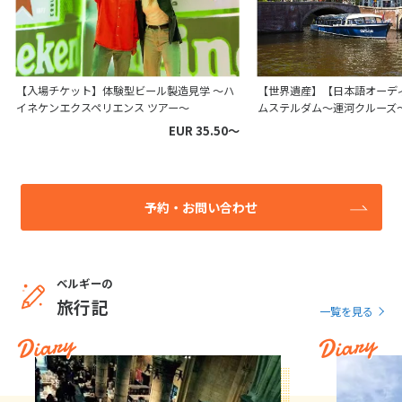
【入場チケット】体験型ビール製造見学 ～ハ
【世界遺産】【日本語オーデ
イネケンエクスペリエンス ツアー～
ムステルダム～運河クルーズ
EUR 35.50〜
予約・お問い合わせ
ベルギーの
旅行記
一覧を見る
Diary
Diary