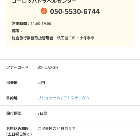
ヨーロッパトラベルセンター
050-5530-6744
営業時間：
11:00-19:00
備考：
総合旅行業務取扱管理者：
秋田健三郎・小圷孝幸
ツアーコード
BX-T5A0-2N
出発地
羽田
目的地
ブリュッセル
/
アムステルダム
旅行期間
7日間
お申込み期限
ご出発日の10日前まで
(⼟⽇祝⽇除く)