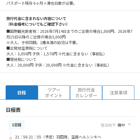
パスポート残存 6ヶ月＋滞在日数が必要。
旅行代金に含まれない内容について
（料金備考についてもご確認下さい）
■国際観光旅客税：2026年7月14日までのご出発の場合1,000円、2026年7
月15日以降のご出発の場合3,000円
※大人、子供同額。2歳未満の幼児は不要。
■出発地空港税について
大人：3,050円 子供：1,570円 ※代金に含まない（事前払）
■現地税について
大人：20,000円 子供：20,000円 ※代金に含まない（事前払）
ツアー
旅行代金
日程
注意事項
ポイント
カレンダー
日程表
1日目
宿泊地
機中
21：50-21：55（予定）羽田発、空路ヘルシンキへ