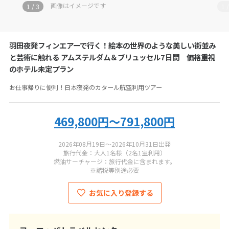
お電話の際にツアーコード
BX-T5A0-2N
をお伝えください
画像はイメージです
1
/
3
1
ヨーロッパトラベルセンター
羽田夜発フィンエアーで行く！絵本の世界のような美しい街並み
050-5530-6744
と芸術に触れる アムステルダム＆ブリュッセル7日間 価格重視
のホテル未定プラン
営業時間：
11:00-19:00
お仕事帰りに便利！日本夜発のカタール航空利用ツアー
定休日：
総合旅行業務取扱管理者：
秋田健三郎・小圷孝幸
469,800円～791,800円
2026年08月19日～2026年10月31日出発
旅行代金：大人1名様（2名1室利用）
燃油サーチャージ：旅行代金に含まれます。
※諸税等別途必要
お気に入り登録する