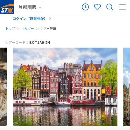
ログイン（新規登録）
トップ
ベルギー
ツアー詳細
メールでお問い合わせ
まだ履歴がありません
ツアーコード：
BX-T5A0-2N
※ご予約・お問い合わせフォームをお送りいただいた時点で、キャンセル料
まだ登録がありません
は発生しません。お気軽にご予約・お問い合わせください。
※該当ツアーをご予約・お問い合わせいただく前に、ツアー画面をキャプチ
ャして保存してください。
予約・お問い合わせ
来店予約の申し込み
お電話でお問い合わせ