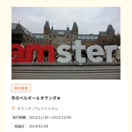
7
8
9
10
11
12
13
14
15
16
17
18
19
20
21
22
23
24
25
26
27
28
3
3月未定
2027年
月
1
2
3
4
5
6
7
8
9
10
11
12
13
14
15
16
17
18
19
20
現地情報
21
22
23
24
25
26
27
冬のベルギー＆オランダ★
28
29
30
31
オランダ /アムステルダム
2013/11/30～2013/12/05
旅行時期
4
2014/01/08
投稿日
4月未定
2027年
月