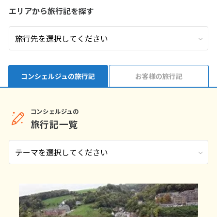
エリアから旅行記を探す
9
9月未定
2026年
月
1
2
3
4
5
6
7
8
9
10
11
12
13
14
15
16
17
18
19
コンシェルジュの旅行記
お客様の旅行記
20
21
22
23
24
25
26
27
28
29
30
コンシェルジュの
旅行記一覧
10
10月未定
2026年
月
1
2
3
4
5
6
7
8
9
10
11
12
13
14
15
16
17
18
19
20
21
22
23
24