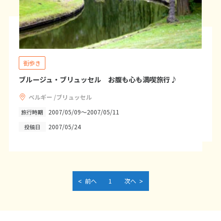
27
28
29
3
3月未定
2028年
月
街歩き
1
2
3
4
ブルージュ・ブリュッセル お腹も心も満喫旅行♪
5
6
7
8
9
10
11
12
13
14
15
16
17
18
ベルギー /ブリュッセル
2007/05/09～2007/05/11
旅行時期
19
20
21
22
23
24
25
2007/05/24
投稿日
26
27
28
29
30
31
4
4月未定
2028年
月
<
>
前へ
1
次へ
1
2
3
4
5
6
7
8
9
10
11
12
13
14
15