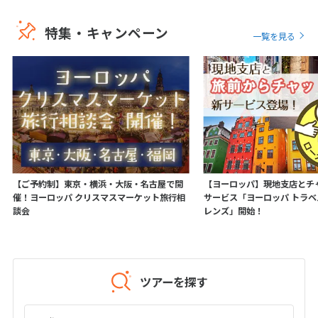
16
17
18
19
20
21
22
特集・キャンペーン
一覧を見る
23
24
25
26
27
28
29
30
5
5月未定
2028年
月
1
2
3
4
5
6
7
8
9
10
11
12
13
【ご予約制】東京・横浜・大阪・名古屋で開
【ヨーロッパ】現地支店とチ
14
15
16
17
18
19
20
催！ヨーロッパ クリスマスマーケット旅行相
サービス「ヨーロッパ トラ
談会
レンズ」開始！
21
22
23
24
25
26
27
28
29
30
31
ツアーを探す
6
6月未定
2028年
月