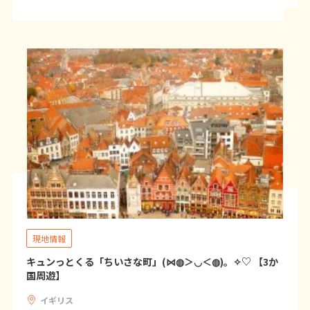
1
2
3
4
5
6
7
8
9
10
11
12
13
14
15
16
17
18
19
20
21
22
23
24
25
26
27
28
29
30
5
5月未定
2027年
月
1
2
3
4
5
6
7
8
9
10
11
12
13
14
15
現地情報
16
17
18
19
20
21
22
キュンっとくる「ちいさな町」(⋈◍＞◡＜◍)。✧♡ 【3か
国周遊】
23
24
25
26
27
28
29
イギリス
30
31