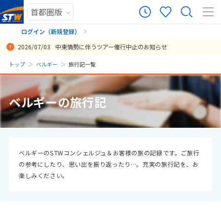
55
ツアー件数
件
ログイン（新規登録）
2026/07/03
中東情勢に伴うツアー催行中止のお知らせ
× カレンダーを閉じる
まだ履歴がありません
トップ
ベルギー
旅行記一覧
日
月
火
水
木
金
土
まだ登録がありません
8
ベルギーの旅行記
8月未定
2026年
月
1
2
3
4
5
6
7
8
9
10
11
12
13
14
15
ベルギーのSTWコンシェルジュ＆お客様の旅の記録です。ご旅行
の参考にしたり、思い出を振り返ったり…。充実の旅行記を、お
16
17
18
19
20
21
22
楽しみください。
23
24
25
26
27
28
29
30
31