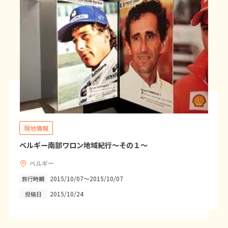
20
21
22
23
24
25
26
27
28
29
30
31
1
1月未定
2027年
月
1
2
3
4
5
6
7
8
9
10
11
12
13
14
15
16
現地情報
17
18
19
20
21
22
23
ベルギー南部ワロン地域紀行～その１～
24
25
26
27
28
29
30
31
ベルギー
2015/10/07～2015/10/07
旅行時期
2015/10/24
投稿日
2
2月未定
2027年
月
1
2
3
4
5
6