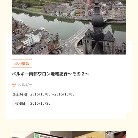
25
26
27
28
29
30
31
11
11月未定
2026年
月
1
2
3
4
5
6
7
8
9
10
11
12
13
14
15
16
17
18
19
20
21
現地情報
22
23
24
25
26
27
28
ベルギー南部ワロン地域紀行～その２～
29
30
ベルギー
2015/10/08～2015/10/08
旅行時期
12
12月未定
2026年
月
2015/10/30
投稿日
1
2
3
4
5
6
7
8
9
10
11
12
13
14
15
16
17
18
19