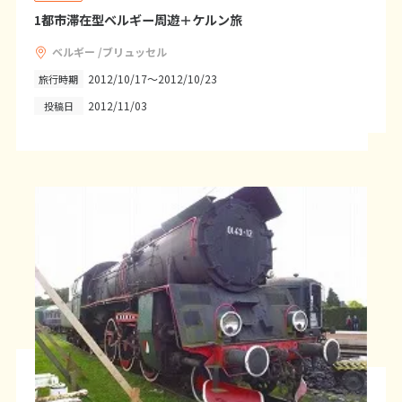
12
13
14
15
16
17
18
1都市滞在型ベルギー周遊＋ケルン旅
19
20
21
22
23
24
25
ベルギー /ブリュッセル
26
27
28
29
30
2012/10/17～2012/10/23
旅行時期
2012/11/03
投稿日
10
10月未定
2027年
月
1
2
3
4
5
6
7
8
9
10
11
12
13
14
15
16
17
18
19
20
21
22
23
24
25
26
27
28
29
30
31
11
11月未定
2027年
月