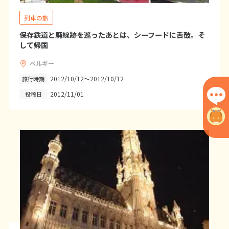
1
2
3
4
5
6
列車の旅
7
8
9
10
11
12
13
保存鉄道と廃線跡を巡ったあとは、シーフードに舌鼓。そ
14
15
16
17
18
19
20
して帰国
21
22
23
24
25
26
27
ベルギー
28
29
30
2012/10/12～2012/10/12
旅行時期
2012/11/01
投稿日
12
12月未定
2027年
月
1
2
3
4
5
6
7
8
9
10
11
12
13
14
15
16
17
18
19
20
21
22
23
24
25
26
27
28
29
30
31