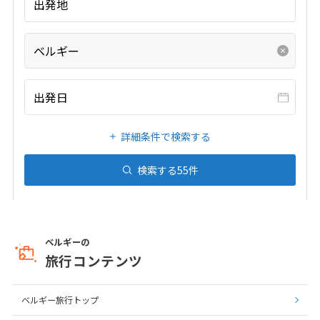
出発地
1
2
3
4
5
6
7
8
9
10
11
12
13
14
15
16
17
ベルギー
18
19
20
21
22
23
24
25
26
27
28
29
30
出発日
詳細条件で検索する
7
7月未定
2028年
月
検索する
55
件
1
2
3
4
5
6
7
8
9
10
11
12
13
14
15
ベルギーの
16
17
18
19
20
21
22
旅行コンテンツ
23
24
25
26
27
28
29
30
31
ベルギー旅行トップ