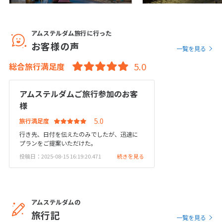
1
1月未定
2028年
月
1
アムステルダム旅行に行った
お客様の声
2
3
4
5
6
7
8
一覧を見る
9
10
11
12
13
14
15
総合旅行満足度
16
17
18
19
20
21
22
23
24
25
26
27
28
29
アムステルダムご旅行参加のお客
様
30
31
旅行満足度
行き先、日付を伝えたのみでしたが、迅速に
2
プランをご提案いただけた。
2月未定
2028年
月
投稿日：2025-08-15 16:19:20.471
続きを見る
1
2
3
4
5
6
7
8
9
10
11
12
13
14
15
16
17
18
19
アムステルダムの
旅行記
20
21
22
23
24
25
26
一覧を見る