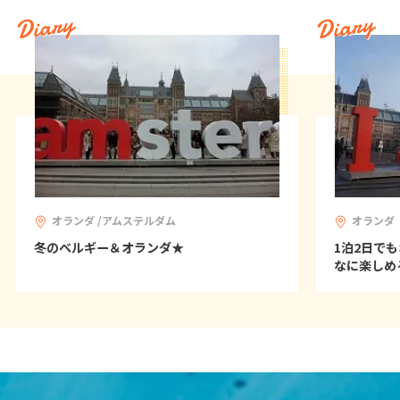
27
28
29
Diary
Diary
3
3月未定
2028年
月
1
2
3
4
5
6
7
8
9
10
11
12
13
14
15
16
17
18
19
20
21
22
23
24
25
オランダ /アムステルダム
オランダ
26
27
28
29
30
31
冬のベルギー＆オランダ★
1泊2日で
なに楽しめ
4
4月未定
2028年
月
1
2
3
4
5
6
7
8
9
10
11
12
13
14
15