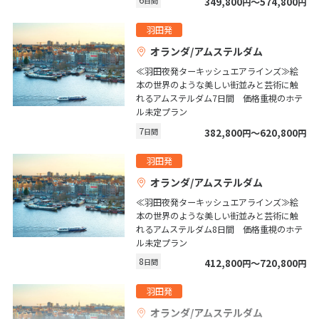
日間
349,800
〜574,800
円
円
1
2
3
羽田発
4
5
6
7
8
9
10
オランダ/アムステルダム
11
12
13
14
15
16
17
≪羽田夜発ターキッシュエアラインズ≫絵
本の世界のような美しい街並みと芸術に触
18
19
20
21
22
23
24
れるアムステルダム7日間 価格重視のホテ
25
26
27
28
29
30
ル未定プラン
7
日間
382,800
〜620,800
円
円
5
羽田発
5月未定
2027年
月
オランダ/アムステルダム
1
≪羽田夜発ターキッシュエアラインズ≫絵
本の世界のような美しい街並みと芸術に触
2
3
4
5
6
7
8
れるアムステルダム8日間 価格重視のホテ
9
10
11
12
13
14
15
ル未定プラン
8
日間
412,800
〜720,800
16
17
18
19
20
21
22
円
円
23
24
25
26
27
28
29
羽田発
30
31
オランダ/アムステルダム