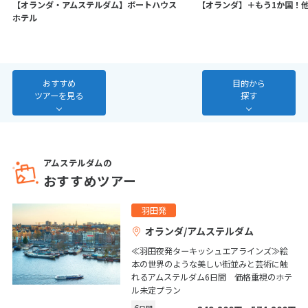
【オランダ・アムステルダム】ボートハウス
【オランダ】＋もう1か国！
7
8
9
10
11
12
13
ホテル
14
15
16
17
18
19
20
21
22
23
24
25
26
27
28
おすすめ
目的から
ツアーを見る
探す
3
3月未定
2027年
月
1
2
3
4
5
6
アムステルダムの
おすすめツアー
7
8
9
10
11
12
13
14
15
16
17
18
19
20
羽田発
21
22
23
24
25
26
27
オランダ/アムステルダム
28
29
30
31
≪羽田夜発ターキッシュエアラインズ≫絵
本の世界のような美しい街並みと芸術に触
れるアムステルダム6日間 価格重視のホテ
ル未定プラン
4
4月未定
2027年
月
6