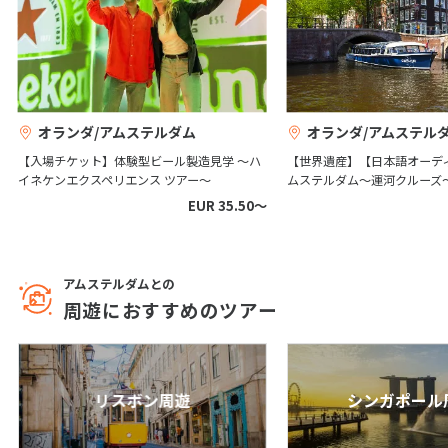
1
2
3
4
5
6
7
8
9
10
11
12
13
14
15
16
17
18
19
20
21
22
23
24
25
26
27
オランダ/アムステルダム
オランダ/アムステル
28
29
30
【入場チケット】体験型ビール製造見学 ～ハ
【世界遺産】【日本語オーデ
イネケンエクスペリエンス ツアー～
ムステルダム～運河クルーズ
EUR 35.50〜
12
12月未定
2027年
月
1
2
3
4
アムステルダムとの
5
6
7
8
9
10
11
周遊におすすめのツアー
12
13
14
15
16
17
18
19
20
21
22
23
24
25
26
27
28
29
30
31
リスボン周遊
シンガポール