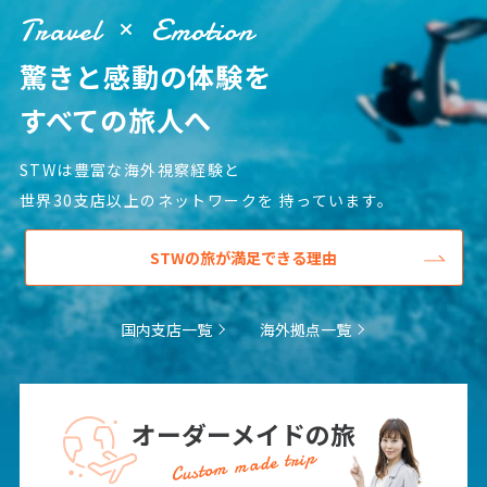
Travel
Emotion
16
17
18
19
20
21
22
23
24
25
26
27
28
29
驚きと感動の体験を
30
すべての旅人へ
STWは豊富な海外視察経験と
5
5月未定
2028年
月
世界30支店以上のネットワークを
持っています。
1
2
3
4
5
6
STWの旅が満足できる理由
7
8
9
10
11
12
13
14
15
16
17
18
19
20
21
22
23
24
25
26
27
国内支店一覧
海外拠点一覧
28
29
30
31
オーダーメイドの旅
6
6月未定
2028年
月
Custom made trip