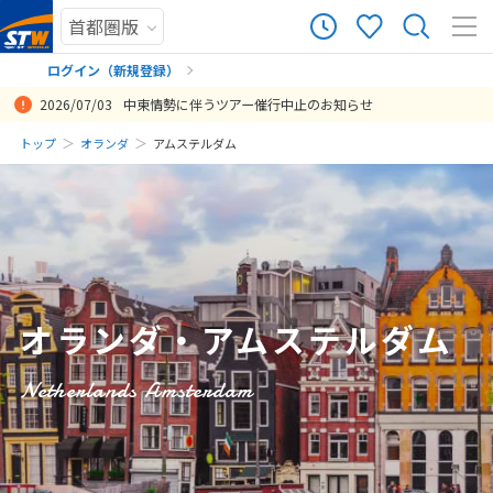
35
ツアー件数
件
ログイン（新規登録）
2026/07/03
中東情勢に伴うツアー催行中止のお知らせ
× カレンダーを閉じる
まだ履歴がありません
トップ
オランダ
アムステルダム
行き先、日付を伝えたのみでしたが、迅速にプランをご提案いただけ
日
月
火
水
木
金
土
た。
まだ登録がありません
8
投稿日：2025-08-15 16:19:20.471
8月未定
2026年
月
1
2
3
4
5
6
7
8
オランダ・アムステルダム
9
10
11
12
13
14
15
16
17
18
19
20
21
22
Netherlands Amsterdam
23
24
25
26
27
28
29
30
31