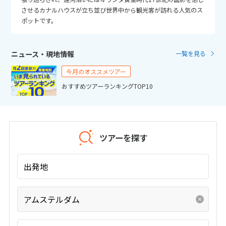
25
26
27
28
29
30
31
させるカナルハウスが立ち並び世界中から観光客が訪れる人気のス
ポットです。
11
11月未定
2026年
月
ニュース・現地情報
一覧を見る
1
2
3
4
5
6
7
今月のオススメツアー
8
9
10
11
12
13
14
おすすめツアーランキングTOP10
15
16
17
18
19
20
21
22
23
24
25
26
27
28
29
30
ツアーを探す
12
12月未定
2026年
月
出発地
1
2
3
4
5
アムステルダム
6
7
8
9
10
11
12
13
14
15
16
17
18
19