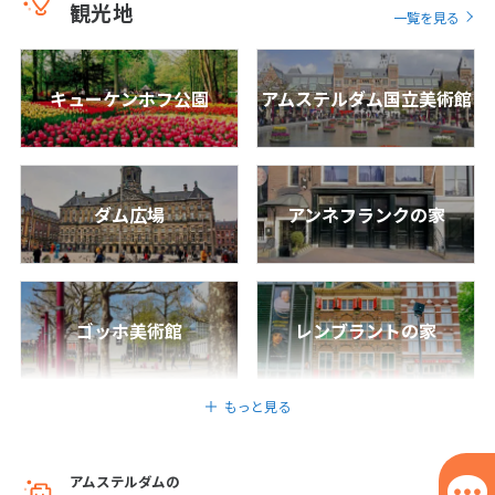
観光地
一覧を見る
8
日間
415,800
〜726,800
円
円
25
26
27
28
29
30
31
キューケンホフ公園
アムステルダム国立美術館
8
8月未定
2027年
月
1
2
3
4
5
6
7
8
9
10
11
12
13
14
ダム広場
アンネフランクの家
15
16
17
18
19
20
21
22
23
24
25
26
27
28
29
30
31
ゴッホ美術館
レンブラントの家
9
9月未定
2027年
月
もっと見る
1
2
3
4
5
6
7
8
9
10
11
アムステルダムの