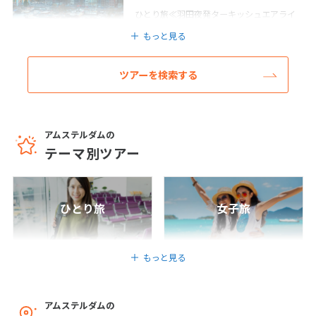
ひとり旅≪羽田夜発ターキッシュエアライ
ンズ≫絵本の世界のような美しい街並みと
もっと見る
6
芸術に触れるアムステルダム6日間 価格重
6月未定
2027年
月
視のホテル未定プラン
1
2
3
4
5
6
日間
437,800
〜727,800
ツアーを検索する
円
円
6
7
8
9
10
11
12
羽田発
13
14
15
16
17
18
19
ベルギー/ブリュッセル
アムステルダムの
20
21
22
23
24
25
26
ひとり旅≪羽田夜発ターキッシュエアライ
テーマ別ツアー
ンズ≫絵本の世界のような美しい街並みと
27
28
29
30
芸術に触れる アムステルダム＆ブリュッセ
ル7日間 価格重視のホテル未定プラン
7
日間
478,800
〜804,800
円
円
ひとり旅
女子旅
7
7月未定
2027年
月
羽田発
1
2
3
ベルギー/ブリュッセル
もっと見る
4
5
6
7
8
9
10
≪羽田夜発ターキッシュエアラインズ≫絵
本の世界のような美しい街並みと芸術に触
11
12
13
14
15
16
17
れる アムステルダム＆ブリュッセル8日間
アムステルダムの
18
19
20
21
22
23
24
価格重視のホテル未定プラン