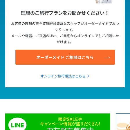
1
2
3
4
5
6
7
8
9
10
理想のご旅行プランをお聞かせください！
11
12
13
14
15
16
17
お客様の理想の旅を渡航経験豊富なスタッフがオーダーメイドでおつ
18
19
20
21
22
23
24
くりします。
メールや電話、ご来店のほか、ご自宅からオンラインでもご相談いた
25
26
27
28
29
30
だけます。
オーダーメイド ご相談はこちら
7
7月未定
2028年
月
1
オンライン旅行相談はこちら
2
3
4
5
6
7
8
9
10
11
12
13
14
15
16
17
18
19
20
21
22
23
24
25
26
27
28
29
30
31