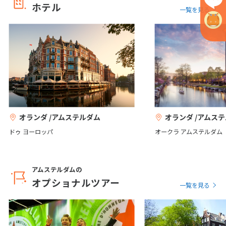
12
13
14
15
16
17
18
ホテル
一覧を見る
19
20
21
22
23
24
25
26
27
28
29
30
10
10月未定
2027年
月
1
2
3
4
5
6
7
8
9
オランダ /アムステルダム
オランダ /アムス
10
11
12
13
14
15
16
ドゥ ヨーロッパ
オークラ アムステルダム
17
18
19
20
21
22
23
24
25
26
27
28
29
30
アムステルダムの
31
オプショナルツアー
一覧を見る
11
11月未定
2027年
月