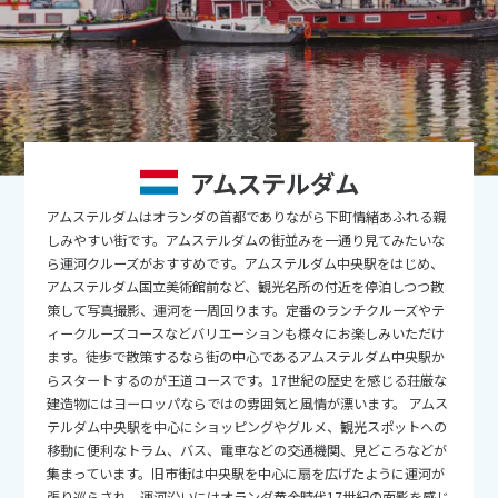
9
9月未定
2026年
月
1
2
3
4
5
6
7
8
9
10
11
12
13
14
15
16
17
18
19
アムステルダム
20
21
22
23
24
25
26
アムステルダムはオランダの首都でありながら下町情緒あふれる親
27
28
29
30
しみやすい街です。アムステルダムの街並みを一通り見てみたいな
ら運河クルーズがおすすめです。アムステルダム中央駅をはじめ、
アムステルダム国立美術館前など、観光名所の付近を停泊しつつ散
10
10月未定
2026年
月
策して写真撮影、運河を一周回ります。定番のランチクルーズやテ
ィークルーズコースなどバリエーションも様々にお楽しみいただけ
1
2
3
ます。徒歩で散策するなら街の中心であるアムステルダム中央駅か
らスタートするのが王道コースです。17世紀の歴史を感じる荘厳な
4
5
6
7
8
9
10
建造物にはヨーロッパならではの雰囲気と風情が漂います。 アムス
11
12
13
14
15
16
17
テルダム中央駅を中心にショッピングやグルメ、観光スポットへの
移動に便利なトラム、バス、電車などの交通機関、見どころなどが
18
19
20
21
22
23
24
集まっています。旧市街は中央駅を中心に扇を広げたように運河が
張り巡らされ、運河沿いにはオランダ黄金時代17世紀の面影を感じ