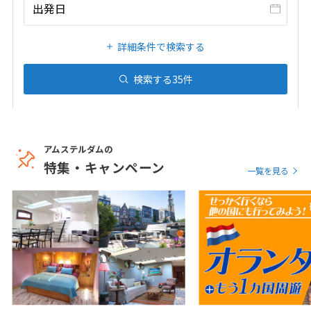
20
21
22
23
24
25
26
出発日
27
28
29
30
31
詳細条件で検索する
1
検索する
35
件
1月未定
2027年
月
1
2
3
4
5
6
7
8
9
アムステルダムの
10
11
12
13
14
15
16
特集・キャンペーン
一覧を見る
17
18
19
20
21
22
23
24
25
26
27
28
29
30
31
2
2月未定
2027年
月
1
2
3
4
5
6