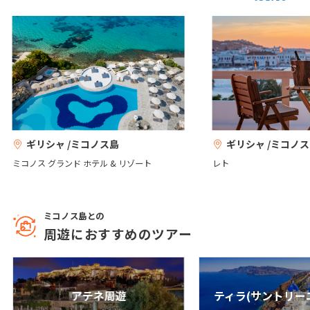
ティアルクルーズ/海側バルコニー付き客室
25
26
27
28
29
30
31
～☆青い空、白い街が美しいエーゲ海の島
をクルーズ船で旅する♪<<クルーズ3泊＋ア
テネ2泊滞在>>8日間
8
8
日間
626,700
〜803,800
円
円
8月未定
2027年
月
1
2
3
4
5
6
7
8
9
10
11
12
13
14
ギリシャ /ミコノス島
ギリシャ /ミコノ
15
16
17
18
19
20
21
ミコノス グランド ホテル & リゾート
レト
22
23
24
25
26
27
28
29
30
31
ミコノス島との
周遊におすすめのツアー
9
9月未定
2027年
月
1
2
3
4
5
6
7
8
9
10
11
アテネ周遊
ティラ(サントリー