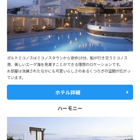
1
2
3
4
5
6
7
8
9
10
11
12
13
14
15
16
17
18
19
20
21
22
23
24
25
26
27
28
29
30
ポルトミコノスはミコノスタウンから徒歩10分、船が行き交うミコノス
7
7月未定
港、美しいエーゲ海を見渡すことができる理想のロケーションです。
2028年
月
お部屋は洗練されたなかにも可愛いらしさのあるくつろぎの空間が広がっ
ています。
1
2
3
4
5
6
7
8
ホテル詳細
9
10
11
12
13
14
15
ハーモニー
16
17
18
19
20
21
22
23
24
25
26
27
28
29
30
31