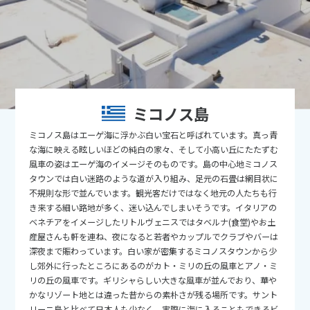
9
9月未定
2026年
月
1
2
3
4
5
6
7
8
9
10
11
12
13
14
15
16
17
18
19
ミコノス島
20
21
22
23
24
25
26
ミコノス島はエーゲ海に浮かぶ白い宝石と呼ばれています。真っ青
27
28
29
30
な海に映える眩しいほどの純白の家々、そして小高い丘にたたずむ
風車の姿はエーゲ海のイメージそのものです。島の中心地ミコノス
タウンでは白い迷路のような道が入り組み、足元の石畳は網目状に
10
10月未定
2026年
月
不規則な形で並んでいます。観光客だけではなく地元の人たちも行
き来する細い路地が多く、迷い込んでしまいそうです。イタリアの
1
2
3
ベネチアをイメージしたリトルヴェニスではタベルナ(食堂)やお土
産屋さんも軒を連ね、夜になると若者やカップルでクラブやバーは
4
5
6
7
8
9
10
深夜まで賑わっています。白い家が密集するミコノスタウンから少
11
12
13
14
15
16
17
し郊外に行ったところにあるのがカト・ミリの丘の風車とアノ・ミ
リの丘の風車です。ギリシャらしい大きな風車が並んでおり、華や
18
19
20
21
22
23
24
かなリゾート地とは違った昔からの素朴さが残る場所です。サント
リーニ島と比べて日本人も少なく、実際に海に入ることもできるビ