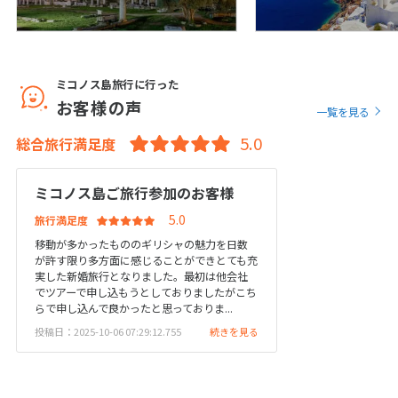
12
13
14
15
16
17
18
19
20
21
22
23
24
25
26
27
28
29
30
ミコノス島旅行に行った
お客様の声
一覧を見る
10
10月未定
2027年
月
総合旅行満足度
1
2
ミコノス島ご旅行参加のお客様
3
4
5
6
7
8
9
旅行満足度
10
11
12
13
14
15
16
移動が多かったもののギリシャの魅力を日数
17
18
19
20
21
22
23
が許す限り多方面に感じることができとても充
実した新婚旅行となりました。最初は他会社
24
25
26
27
28
29
30
でツアーで申し込もうとしておりましたがこち
らで申し込んで良かったと思っておりま...
31
投稿日：2025-10-06 07:29:12.755
続きを見る
11
11月未定
2027年
月