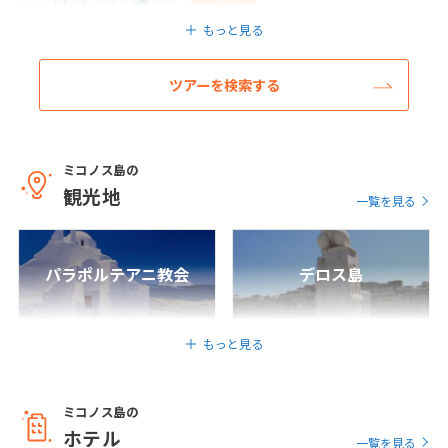
ギリシャ/アテネ
もっと見る
6
【絶景・秘境】≪羽田夜発ANAで行く(*）≫
6月未定
2027年
月
エーゲ海に浮かぶ白い宝石☆ミコノス島☆
ツアーを検索する
立地抜群！＜ハーモニー＞ミコノス3連泊＆
1
2
3
4
5
アテネ7日間
6
7
8
9
10
11
12
7
日間
725,800
〜919,800
円
円
13
14
15
16
17
18
19
ミコノス島の
成田発
観光地
20
21
22
23
24
25
26
一覧を見る
ギリシャ/アテネ
27
28
29
30
【絶景・秘境】≪成田発着カタール航空≫
ミコノスタウンで小路歩きを楽しむ♪立地
パラポルテアニ教会
デロス島
抜群！＜ハーモニー＞＆イア地区の洗練さ
れた＜ペリヴォラス＞滞在♪ミコノス＆サ
7
7月未定
2027年
月
ントリーニ＆アテネ周遊8日間
8
もっと見る
日間
592,800
〜883,800
円
円
1
2
3
4
5
6
7
8
9
10
羽田発
ミコノス島の
11
12
13
14
15
16
17
ギリシャ/アテネ
ホテル
【絶景・秘境】≪羽田発ANA利用≫～セレス
一覧を見る
18
19
20
21
22
23
24