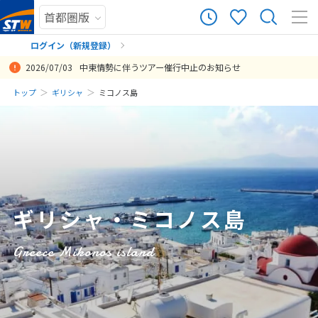
9
ツアー件数
件
ログイン（新規登録）
2026/07/03
中東情勢に伴うツアー催行中止のお知らせ
× カレンダーを閉じる
まだ履歴がありません
トップ
ギリシャ
ミコノス島
移動が多かったもののギリシャの魅力を日数が許す限り多方面に感じ
日
月
火
水
木
金
土
ることができとても充実した新婚旅行となりました。最初は他会社で
まだ登録がありません
ツアーで申し込もうとしておりましたがこちらで申し込んで良かった
8
8月未定
2026年
月
と思っております。昼夜ご飯も自分達で好きなものを食べることがで
き、おかげさまで持病があり食事制限がある私にとって出来る限り負
1
担が少なく過ごせました。ありがとうございました。
2
3
4
5
6
7
8
投稿日：2025-10-06 07:29:12.755
ギリシャ・ミコノス島
9
10
11
12
13
14
15
16
17
18
19
20
21
22
Greece Mikonos island
23
24
25
26
27
28
29
30
31