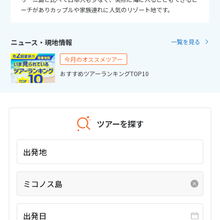
25
26
27
28
29
30
31
ーチがありカップルや家族連れに人気のリゾート地です。
11
11月未定
2026年
月
ニュース・現地情報
一覧を見る
1
2
3
4
5
6
7
今月のオススメツアー
8
9
10
11
12
13
14
おすすめツアーランキングTOP10
15
16
17
18
19
20
21
22
23
24
25
26
27
28
29
30
ツアーを探す
出発地
12
12月未定
2026年
月
1
2
3
4
5
ミコノス島
6
7
8
9
10
11
12
13
14
15
16
17
18
19
出発日