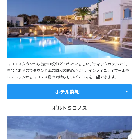
16
17
18
19
20
21
22
23
24
25
26
27
28
29
30
5
5月未定
2028年
月
1
2
3
4
5
6
ミコノスタウンから徒歩10分ほどのかわいらしいブティックホテルです。
高台にあるのでタウンと海の調和の眺めがよく、インフィニティプールや
7
8
9
10
11
12
13
レストランからミコノス島の素晴らしいパノラマを一望できます。
14
15
16
17
18
19
20
ホテル詳細
21
22
23
24
25
26
27
28
29
30
31
ポルトミコノス
6
6月未定
2028年
月