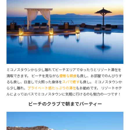
ミコノスタウンから少し離れてビーチエリアでゆったりとリゾート滞在を
満喫できます。 ビーチを見ながら
優雅な朝食
も良し、お部屋でのんびりす
るも良し、日差しで火照った身体を
スパで癒す
も良し。 ミコノスタウンか
ら少し離れ、
プライベート感たっぷりの滞在
もお勧めです。 リゾートホテ
ルによってはバスでミコノスタウンに気軽に行けるのも魅力の一つです！
ビーチのクラブで朝までパーティー