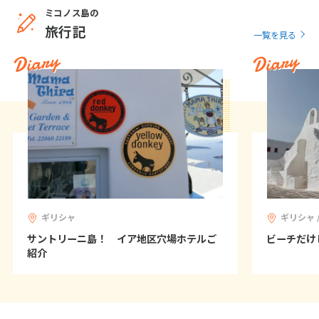
1
2
3
4
5
6
ミコノス島の
旅行記
7
8
9
10
11
12
13
一覧を見る
Diary
Diary
14
15
16
17
18
19
20
21
22
23
24
25
26
27
28
29
30
12
12月未定
2027年
月
1
2
3
4
5
6
7
8
9
10
11
ギリシャ
ギリシャ 
12
13
14
15
16
17
18
サントリーニ島！ イア地区穴場ホテルご
ビーチだけ
紹介
19
20
21
22
23
24
25
26
27
28
29
30
31