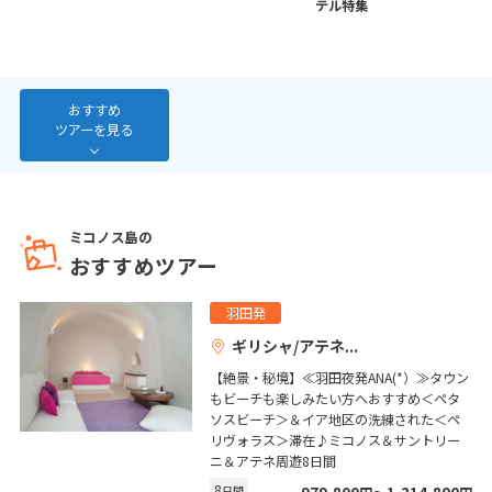
テル特集
7
8
9
10
11
12
13
14
15
16
17
18
19
20
21
22
23
24
25
26
27
おすすめ
28
ツアーを見る
3
3月未定
2027年
月
ミコノス島の
1
2
3
4
5
6
おすすめツアー
7
8
9
10
11
12
13
羽田発
14
15
16
17
18
19
20
ギリシャ/アテネ
21
22
23
24
25
26
27
【絶景・秘境】≪羽田夜発ANA(*）≫タウン
28
29
30
31
もビーチも楽しみたい方へおすすめ＜ペタ
ソスビーチ＞＆イア地区の洗練された＜ペ
リヴォラス＞滞在♪ミコノス＆サントリー
ニ＆アテネ周遊8日間
4
4月未定
2027年
月
8
日間