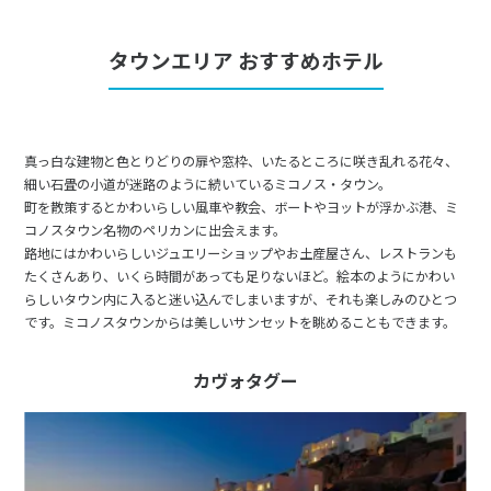
1
1月未定
2028年
月
タウンエリア おすすめホテル
1
2
3
4
5
6
7
8
9
10
11
12
13
14
15
真っ白な建物と色とりどりの扉や窓枠、いたるところに咲き乱れる花々、
16
17
18
19
20
21
22
細い石畳の小道が迷路のように続いているミコノス・タウン。
23
24
25
26
27
28
29
町を散策するとかわいらしい風車や教会、ボートやヨットが浮かぶ港、ミ
コノスタウン名物のペリカンに出会えます。
30
31
路地にはかわいらしいジュエリーショップやお土産屋さん、レストランも
たくさんあり、いくら時間があっても足りないほど。絵本のようにかわい
らしいタウン内に入ると迷い込んでしまいますが、それも楽しみのひとつ
2
2月未定
2028年
月
です。ミコノスタウンからは美しいサンセットを眺めることもできます。
1
2
3
4
5
カヴォタグー
6
7
8
9
10
11
12
13
14
15
16
17
18
19
20
21
22
23
24
25
26