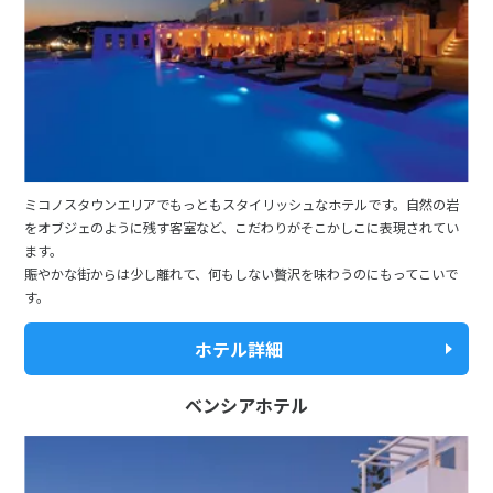
27
28
29
3
3月未定
2028年
月
1
2
3
4
5
6
7
8
9
10
11
ミコノスタウンエリアでもっともスタイリッシュなホテルです。自然の岩
12
13
14
15
16
17
18
をオブジェのように残す客室など、こだわりがそこかしこに表現されてい
ます。
19
20
21
22
23
24
25
賑やかな街からは少し離れて、何もしない贅沢を味わうのにもってこいで
26
27
28
29
30
31
す。
ホテル詳細
4
4月未定
2028年
月
ベンシアホテル
1
2
3
4
5
6
7
8
9
10
11
12
13
14
15