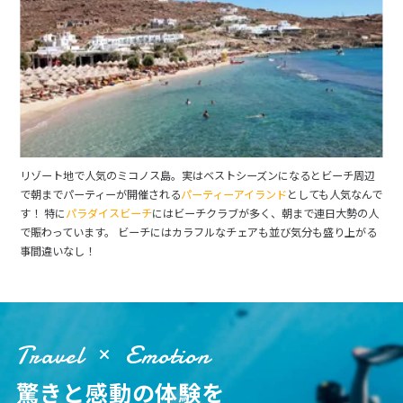
リゾート地で人気のミコノス島。実はベストシーズンになるとビーチ周辺
で朝までパーティーが開催される
パーティーアイランド
としても人気なんで
す！ 特に
パラダイスビーチ
にはビーチクラブが多く、朝まで連日大勢の人
で賑わっています。 ビーチにはカラフルなチェアも並び気分も盛り上がる
事間違いなし！
Travel
Emotion
驚きと感動の体験を