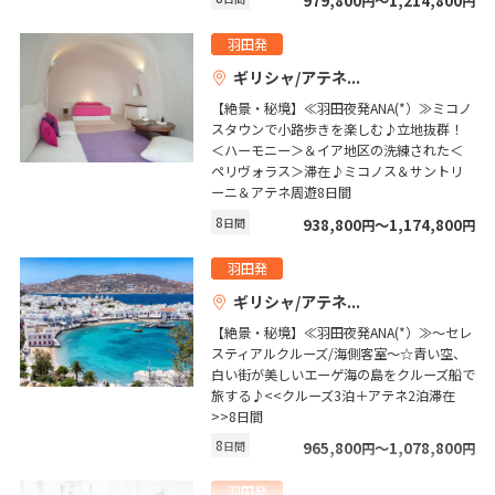
979,800
〜1,214,800
円
円
1
2
3
羽田発
4
5
6
7
8
9
10
ギリシャ/アテネ
11
12
13
14
15
16
17
【絶景・秘境】≪羽田夜発ANA(*）≫ミコノ
スタウンで小路歩きを楽しむ♪立地抜群！
18
19
20
21
22
23
24
＜ハーモニー＞＆イア地区の洗練された＜
ペリヴォラス＞滞在♪ミコノス＆サントリ
25
26
27
28
29
30
ーニ＆アテネ周遊8日間
8
日間
938,800
〜1,174,800
円
円
5
5月未定
2027年
月
羽田発
ギリシャ/アテネ
1
【絶景・秘境】≪羽田夜発ANA(*）≫～セレ
2
3
4
5
6
7
8
スティアルクルーズ/海側客室～☆青い空、
9
10
11
12
13
14
15
白い街が美しいエーゲ海の島をクルーズ船で
旅する♪<<クルーズ3泊＋アテネ2泊滞在
16
17
18
19
20
21
22
>>8日間
23
24
25
26
27
28
29
8
日間
965,800
〜1,078,800
円
円
30
31
羽田発