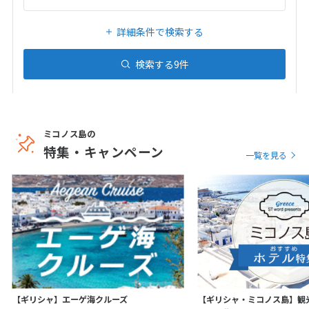
20
21
22
23
24
25
26
27
28
29
30
31
詳細条件で検索する
検索する
9
件
1
1月未定
2027年
月
1
2
3
4
5
6
7
8
9
ミコノス島の
特集・キャンペーン
10
11
12
13
14
15
16
一覧を見る
17
18
19
20
21
22
23
24
25
26
27
28
29
30
31
2
2月未定
2027年
月
【ギリシャ】エーゲ海クルーズ
【ギリシャ・ミコノス島】観光
1
2
3
4
5
6