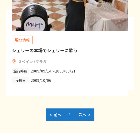
27
28
29
3
3月未定
2028年
月
現地情報
1
2
3
4
シェリーの本場でシェリーに酔う
5
6
7
8
9
10
11
12
13
14
15
16
17
18
スペイン /マラガ
2009/09/14～2009/09/21
旅行時期
19
20
21
22
23
24
25
2009/10/06
投稿日
26
27
28
29
30
31
4
4月未定
2028年
月
<
>
前へ
1
次へ
1
2
3
4
5
6
7
8
9
10
11
12
13
14
15