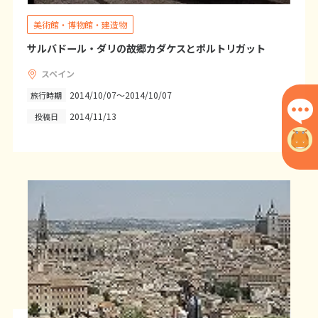
1
2
3
4
5
6
美術館・博物館・建造物
7
8
9
10
11
12
13
サルバドール・ダリの故郷カダケスとポルトリガット
14
15
16
17
18
19
20
スペイン
21
22
23
24
25
26
27
2014/10/07～2014/10/07
旅行時期
28
29
30
2014/11/13
投稿日
12
12月未定
2027年
月
1
2
3
4
5
6
7
8
9
10
11
12
13
14
15
16
17
18
19
20
21
22
23
24
25
26
27
28
29
30
31