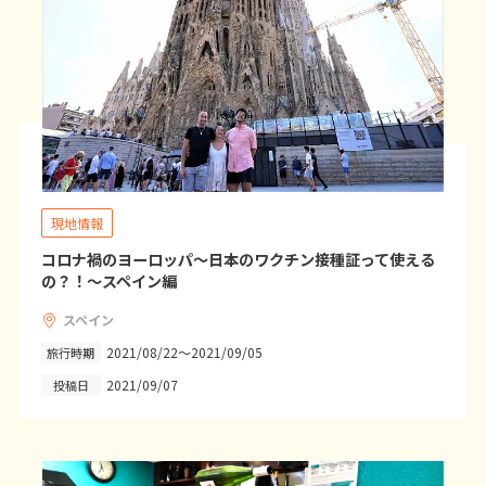
25
26
27
28
29
30
31
11
11月未定
2026年
月
1
2
3
4
5
6
7
8
9
10
11
12
13
14
15
16
17
18
19
20
21
現地情報
22
23
24
25
26
27
28
コロナ禍のヨーロッパ～日本のワクチン接種証って使える
29
30
の？！～スペイン編
スペイン
12
12月未定
2026年
月
2021/08/22～2021/09/05
旅行時期
2021/09/07
投稿日
1
2
3
4
5
6
7
8
9
10
11
12
13
14
15
16
17
18
19