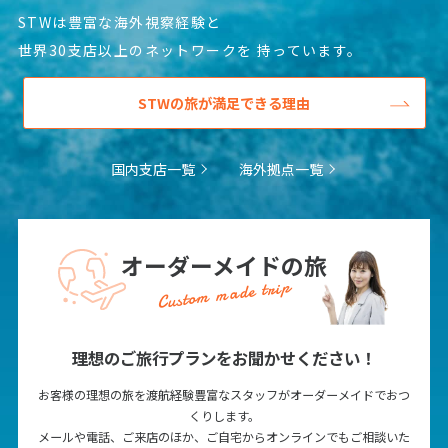
STWは豊富な海外視察経験と
世界30支店以上のネットワークを
持っています。
STWの旅が満足できる理由
国内支店一覧
海外拠点一覧
オーダーメイドの旅
Custom made trip
理想のご旅行プランをお聞かせください！
お客様の理想の旅を渡航経験豊富なスタッフがオーダーメイドでおつ
くりします。
メールや電話、ご来店のほか、ご自宅からオンラインでもご相談いた