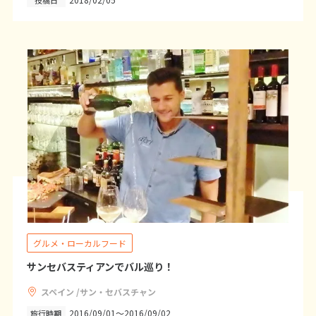
1
2
3
4
5
6
7
8
9
10
11
12
13
14
15
16
17
18
19
20
21
22
23
24
25
26
27
28
29
30
5
5月未定
2027年
月
1
2
3
4
5
6
7
8
9
10
11
12
13
14
15
グルメ・ローカルフード
16
17
18
19
20
21
22
サンセバスティアンでバル巡り！
23
24
25
26
27
28
29
スペイン /サン・セバスチャン
30
31
2016/09/01～2016/09/02
旅行時期