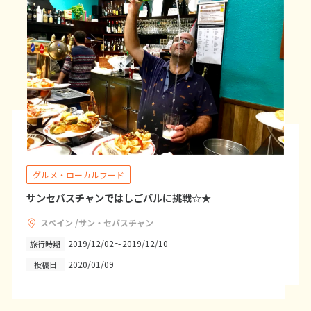
20
21
22
23
24
25
26
27
28
29
30
31
1
1月未定
2027年
月
1
2
3
4
5
6
7
8
9
10
11
12
13
14
15
16
グルメ・ローカルフード
17
18
19
20
21
22
23
サンセバスチャンではしごバルに挑戦☆★
24
25
26
27
28
29
30
31
スペイン /サン・セバスチャン
2019/12/02～2019/12/10
旅行時期
2020/01/09
投稿日
2
2月未定
2027年
月
1
2
3
4
5
6