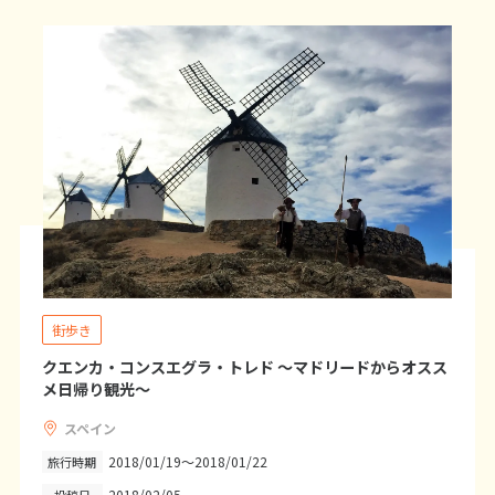
7
8
9
10
11
12
13
14
15
16
17
18
19
20
21
22
23
24
25
26
27
28
3
3月未定
2027年
月
1
2
3
4
5
6
7
8
9
10
11
12
13
14
15
16
17
18
19
20
街歩き
21
22
23
24
25
26
27
クエンカ・コンスエグラ・トレド ～マドリードからオスス
メ日帰り観光～
28
29
30
31
スペイン
2018/01/19～2018/01/22
旅行時期
4
4月未定
2027年
月
2018/02/05
投稿日