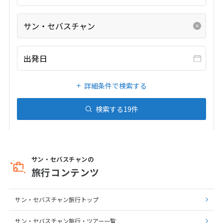
1
2
3
4
5
6
7
8
9
10
サン・セバスチャン
11
12
13
14
15
16
17
18
19
20
21
22
23
24
出発日
25
26
27
28
29
30
詳細条件で検索する
7
7月未定
2028年
月
検索する
19
件
1
2
3
4
5
6
7
8
9
10
11
12
13
14
15
サン・セバスチャンの
旅行コンテンツ
16
17
18
19
20
21
22
23
24
25
26
27
28
29
サン・セバスチャン旅行トップ
30
31
サン・セバスチャン旅行・ツアー一覧