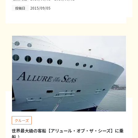
2015/09/05
投稿日
6
6月未定
2027年
月
1
2
3
4
5
6
7
8
9
10
11
12
13
14
15
16
17
18
19
20
21
22
23
24
25
26
27
28
29
30
7
7月未定
2027年
月
1
2
3
4
5
6
7
8
9
10
クルーズ
11
12
13
14
15
16
17
世界最大級の客船【アリュール・オブ・ザ・シーズ】に乗
船♪
18
19
20
21
22
23
24