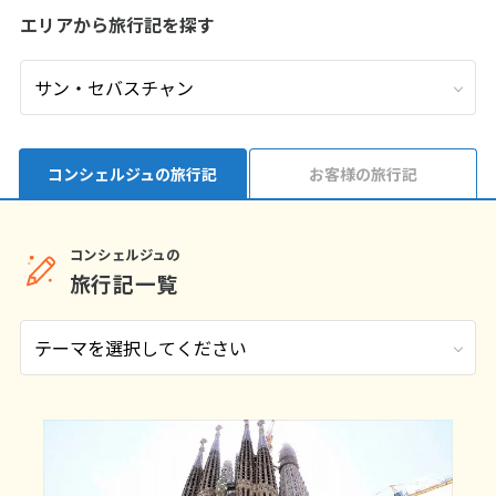
エリアから旅行記を探す
9
9月未定
2026年
月
1
2
3
4
5
6
7
8
9
10
11
12
13
14
15
16
17
18
19
コンシェルジュの旅行記
お客様の旅行記
20
21
22
23
24
25
26
27
28
29
30
コンシェルジュの
旅行記一覧
10
10月未定
2026年
月
1
2
3
4
5
6
7
8
9
10
11
12
13
14
15
16
17
18
19
20
21
22
23
24