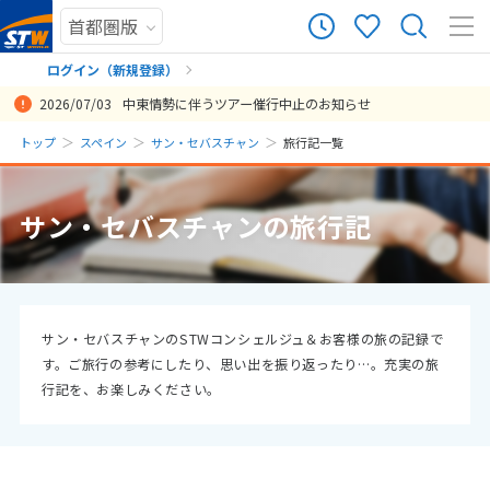
19
ツアー件数
件
ログイン（新規登録）
2026/07/03
中東情勢に伴うツアー催行中止のお知らせ
× カレンダーを閉じる
まだ履歴がありません
トップ
スペイン
サン・セバスチャン
旅行記一覧
日
月
火
水
木
金
土
まだ登録がありません
8
サン・セバスチャンの旅行記
8月未定
2026年
月
1
2
3
4
5
6
7
8
9
10
11
12
13
14
15
サン・セバスチャンのSTWコンシェルジュ＆お客様の旅の記録で
す。ご旅行の参考にしたり、思い出を振り返ったり…。充実の旅
16
17
18
19
20
21
22
行記を、お楽しみください。
23
24
25
26
27
28
29
30
31