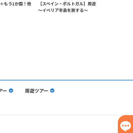
＋もう1か国！他
【スペイン・ポルトガル】周遊
【スペイン】
～イベリア半島を旅する～
アゴ・デ・コ
礼路を行く
アー
周遊ツアー