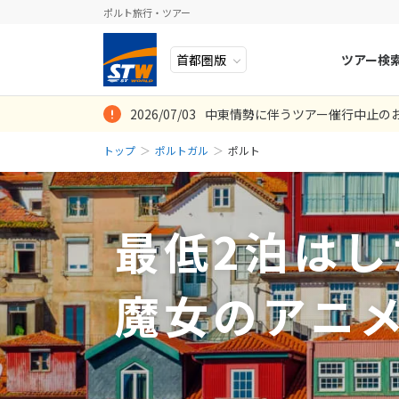
ポルト旅行・ツアー
ツアー検
2026/07/03
中東情勢に伴うツアー催行中止の
ヨーロッパ
人気のテーマ
イタリア
秋旅
ホテルも列車の
初めてのヨ－ロ
この時期ポルト
STワールドの
アレンジをお願
じませんでした
来ました。ポル
ったので、いろ
トップ
ポルトガル
ポルト
中近東・トルコ
お得な旅
ドイツ
年末年始
8
投稿日：2025-07-1
投稿日：2020-03-
2026年
月
見るものすべて
ことが出来て楽
ところにしてい
アフリカ
誰と行く？
ベルギー
72hrを利用
日
月
投稿日：2024-09-0
投稿日：2019-11-
でしたが、一人
アジア
目的
スイス
最低2泊はし
ト、リスボン)
ロシア・中央アジア
ポーランド
2
3
投稿日：2024-03-1
アメリカ・カナダ
スウェーデ
9
10
魔女のアニ
中南米・カリブ海
16
17
ラトビア
23
24
モルディブ・他インド洋
スロヴェニ
30
31
太平洋地域
北マケドニ