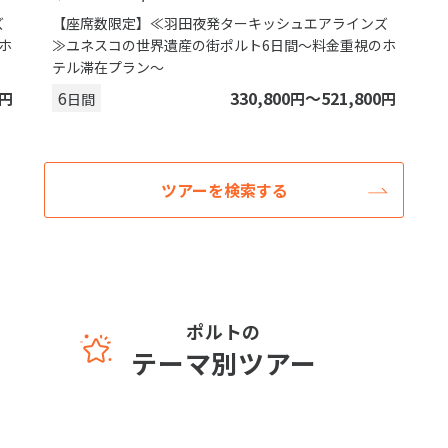
ズ
【座席数限定】≪羽田夜発ターキッシュエアラインズ
ホ
≫ユネスコの世界遺産の街ポルト6日間～料金重視のホ
テル滞在プラン～
6
330,800
〜521,800
円
円
円
日間
ツアーを検索する
ポルトの
テーマ別ツアー