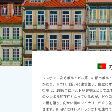
オセアニア
10
ハワイ
2026年
日
月
4
5
11
12
18
19
25
26
リスボンに次ぐポルトガル第二の都市ポル
があり、ドウロ川沿いに建ち並ぶ、白壁に
街地は、1996年にポルト歴史地区として
のシンボル的存在となっているのが、ドウロ
で橋を渡り、向かい側のワイナリーが立ち並
きます。川沿いにはレストランが軒を連ね