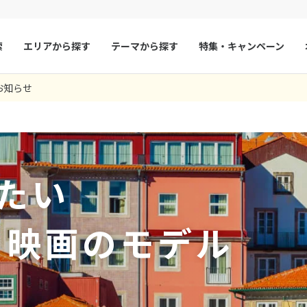
索
エリアから探す
テーマから探す
特集・キャンペーン
9
ツアー件数
件
お知らせ
× カレンダーを閉じる
マルタ
冬旅
スペイン
ゴールデンウィー
座席も良いところを予約いただき、感謝してます。
ッパ行きでした。 飛行時間は、片道１５時間くらいあったようですが、
ガルは天候が不安定で雨が多かった中での観光でしたが、それ以外は順
6日間のポルトガルのツアーにトランジットのドバイを組み合わせていた
いし、リスボン以外にドバイとポルトガルを日程に追加してもらいまし
。 言葉は通じませんでしたが、現地の人に親切に接していただき、また
トでは美しいアズレージョを観たり以前から行きたかったドン・ルイス
いろと不安なこともありましたが、担当者の方のアドバイスもあり、ホ
フランス
夏旅
モナコ
9
4 05:37:21.259
12 07:25:12
8月未定
2026年
月
新鮮で楽しく旅行できました。
しかったです。リスボン３日間はシントラ、ベレン、リスボン中心部を
ただいたり、とても楽しい旅行になりました。
ルクセンブルク
イギリス
して便利に観光しました。定番の観光名所、乗り物、どこも人が多く長い列
火
水
木
金
土
日
月
火
水
木
6 04:28:23.443
03 10:03:01
旅だったのでどう回ろうかと考えながら観光するのも楽しかったです。ポ
チェコ
オーストリア
たい
1
1
2
3
はコンパクトで乗り物も充実していて街歩きにとても素敵な所でした。楽
スロヴァキア
アイスランド
4
5
6
7
8
6
7
8
9
10
1 10:50:16.064
ン
11
12
13
デンマーク
14
15
13
14
ノルウェー
15
16
17
メ映画のモデル
18
19
20
21
22
20
21
22
23
24
リトアニア
ギリシャ
25
26
27
28
29
27
28
29
30
ア
モンテネグロ
ブルガリア
ア
ボスニア・ヘルツェゴビナ
セルビア