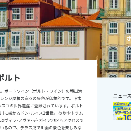
11
10月未定
月
2026年
月
火
水
木
金
土
日
月
火
水
木
1
2
3
1
2
3
4
5
6
7
8
9
10
8
9
10
11
12
13
14
15
16
17
15
16
17
18
19
20
21
22
23
24
22
23
24
25
26
ポルト
27
28
29
30
31
29
30
ト。ポートワイン（ポルト・ワイン）の積出港
ニュー
オレンジ屋根の家々の景色が印象的です。旧市
ユネスコの世界遺産に登録されています。ポルト
川に架かるドン･ルイス1世橋。 徒歩やトラム
ぶヴィラ･ノヴァ･デ･ガイア地区へアクセスで
ているので、テラス席で川面の景色を楽しみな