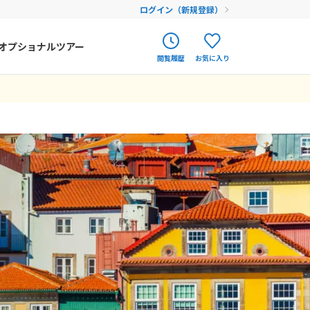
ログイン（新規登録）
オプショナルツアー
閲覧履歴
お気に入り
ク
ポルトガル
春旅
あまり疲れを感
調で楽しい旅が出
だきました。
た。初めての国だ
食事も美味しく、
１世橋を眺め渡る
テルも立地がいい
オランダ
12
9月未定
12月未定
2026年
月
リスボンカード
アイルランド
に並ぶ事ばかり
まだ履歴がありません
まだ登録がありません
金
土
日
月
火
水
木
金
土
ルトガル(ポル
ハンガリー
4
5
1
2
3
4
5
しかったです！
フィンランド
11
12
6
7
8
9
10
11
12
18
19
エストニア
13
14
15
16
17
18
19
25
26
20
21
22
23
24
25
26
クロアチア
27
28
29
30
31
ルーマニア
フェロー諸島