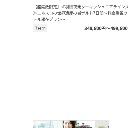
【座席数限定】≪羽田夜発ターキッシュエアライン
≫ユネスコの世界遺産の街ポルト7日間～料金重視の
テル滞在プラン～
7
348,800
〜499,800
円
日間