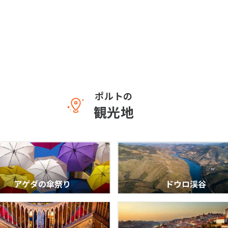
ポルトの
観光地
アゲダの傘祭り
ドウロ渓谷