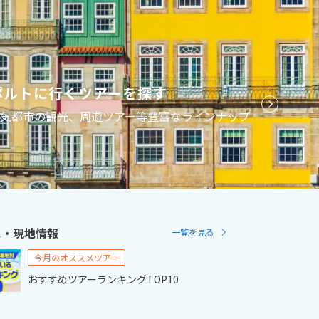
2
11月未定
2月未定
2027年
月
金
土
日
月
火
水
木
金
土
ポルトに行くツアーを探す
6
7
1
2
3
4
5
6
人気都市の観光、周遊ツアー等豊富なラインナップ
13
14
7
8
9
10
11
12
13
20
21
14
15
16
17
18
19
20
27
28
21
22
23
24
25
26
27
28
ス・現地情報
一覧を見る
今月のオススメツアー
おすすめツアーランキングTOP10