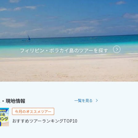
2
11月未定
2月未定
2027年
月
金
土
日
月
火
水
木
金
土
6
7
1
2
3
4
5
6
フィリピン・ボラカイ島のツアーを探す
13
14
7
8
9
10
11
12
13
20
21
14
15
16
17
18
19
20
27
28
21
22
23
24
25
26
27
28
ス・現地情報
一覧を見る
今月のオススメツアー
おすすめツアーランキングTOP10