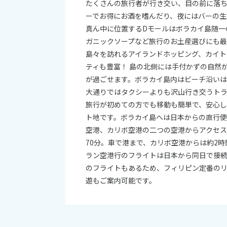
たくさんの旅行者が行き交い、目の前に落
ーでお得にお酒を嗜んだり、夜にはバーの生
真ん中に位置するDモールはボラカイ島随一
ガニックソープなど旅行のお土産選びにも
島々を訪れるアイランドホッピング、カイト
ティも豊富！ 島の北側には手付かずの自然
が過ごせます。ボラカイ島内はビーチ沿いは
大通りではタクシーよりも沢山行き交うト
旅行が初めての方でも移動も簡単で、安心
ト地です。ボラカイ島へは日本からの直行
空港、カリボ空港の二つの空港からアクセ
70分。車で港まで、カリボ空港からは約2時
ラン空港行のフライトは日本から同日で接
のフライトもあるため、フィリピン定番の
遊もご案内可能です。