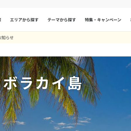
索
エリアから探す
テーマから探す
特集・キャンペーン
94
ツアー件数
件
お知らせ
× カレンダーを閉じる
マルタ
冬旅
スペイン
ゴールデンウィー
らしいボラカイ旅行をありがとうございました。 井川様には出発前から
利用の旅行は初めてでしたので、満足度がより増しました。また、プレ
更となりましたが、結果的に素晴らしい時間を過ごすことができ、諸々
メールでの対応がスムーズで細かいことにも対応していただき頼りになり
目でした。前回はホワイトビーチにあるホテルに宿泊したこともあり、
イ島でした。申し込みから当日までのサポート、マニラでの乗り継ぎア
きとの案内でしたがホテルからのサービスはありませんでした（こちら
乗り換えアテンドやパナイ空港への送迎があり安心出来ました。セブ空
だき、心より感謝しています。 不安な事も質問にもーつひとつ丁寧に対
良かったです。美しい景色が毎日一望できて感激しました。
者の川島様には感謝しかありません。 飛行機でのサービスも、ホテルで
丁寧に説明があって助かりました。
に宿泊しました。 空港からホテルのバスに乗り、ラウンジで一休み。熱
さんのサポート、現地でのアクティビティやボラカイ島の素晴らしさ含
と思いました。3大クーポンあって良かったです。現地スタッフの方達が
フランス
夏旅
モナコ
9
8月未定
2026年
月
事ができました。 ボラカイの美しい海や夕陽、美味しい食事友人との思
最高でした。
です。コーヒーをいただき、ボートでシャングリラに。 シャングリラに
楽しい旅になりました。
9 07:39:22.352
5 07:37:59.303
13 12:02:48
ルクセンブルク
イギリス
間、家族の事が慌ただしい毎日を過ごしてきましたが、この旅行で心も体も
ました。 ホワイトビーチにもシャトルバスに乗り１５分程度で行けます
火
水
木
金
土
日
月
火
水
木
7 13:35:07.133
15 02:00:13
09 12:44:17
来ました。 井川様をはじめ、スタッフの皆様の温かいご対応に心より感
アーにしてよかったなと心から思います。
チェコ
オーストリア
・ボラカイ島
1
1
2
3
行く際には、ぜひお願いしたいと思っています。 本当にありがとうござ
5 11:52:38.652
スロヴァキア
アイスランド
4
5
6
7
8
6
7
8
9
10
5 01:16:23.621
ン
11
12
13
デンマーク
14
15
13
14
ノルウェー
15
16
17
18
19
20
21
22
20
21
22
23
24
リトアニア
ギリシャ
25
26
27
28
29
27
28
29
30
ア
モンテネグロ
ブルガリア
ア
ボスニア・ヘルツェゴビナ
セルビア