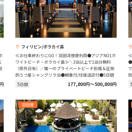
フィリピン/ボラカイ島
ホ
≪お仕事終わりにGO！羽田深夜便利用●アジアNO1ホ
気
ワイトビーチ・ボラカイ島≫＼3泊以上で1泊分無料
往
（除外日有）／唯一のプライベートビーチ別格＆圧倒
的５つ星シャングリラ泊●朝食付/往復送迎付●5日間
5
177,800
〜500,800
円
円
円
日間
羽田発