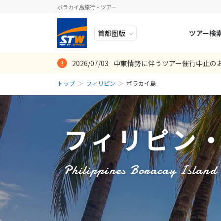
ボラカイ島旅行・ツアー
ツアー検
2026/07/03
中東情勢に伴うツアー催行中止の
ヨーロッパ
人気のテーマ
イタリア
秋旅
この度は、素晴
ビジネスクラス
不測の旅行先変
申し込みの際の
ボラカイは2回
初めてのボラカ
3大スイーツ付
マニラ空港での
なりご対応いた
部屋に変更して
ただいたご担当
ぎの仕方なども
グリラボラカイ
ドのパトリック
せんでしたが）
あると良かった
トップ
フィリピン
ボラカイ島
中近東・トルコ
お得な旅
ドイツ
年末年始
8
2026年
月
安心して楽しむ
なビーチも全て
はうれしかった
す。
親切で安心した
投稿日：2026-06-0
投稿日：2026-02-0
投稿日：2020-01-
アフリカ
誰と行く？
ベルギー
た。 この2年
も快適に過ごし
日
月
投稿日：2026-03-0
投稿日：2020-02-
投稿日：2019-12-
取り戻す事が出
ラボラカイのツ
アジア
目的
スイス
フィリピン
また海外旅行に
投稿日：2023-07-0
ロシア・中央アジア
ポーランド
2
3
投稿日：2026-07-1
アメリカ・カナダ
スウェーデ
9
10
Philippines Boracay Island
中南米・カリブ海
16
17
ラトビア
23
24
モルディブ・他インド洋
スロヴェニ
30
31
太平洋地域
北マケドニ