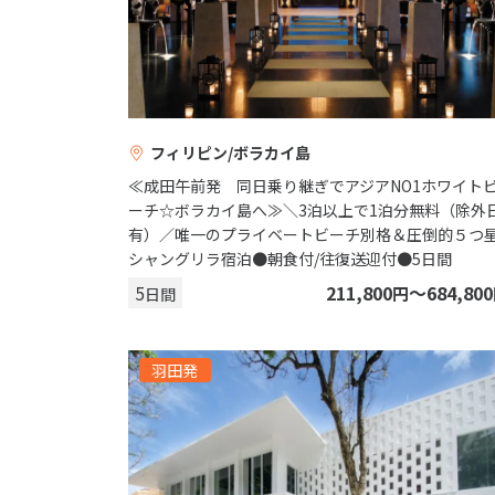
フィリピン/ボラカイ島
≪成田午前発 同日乗り継ぎでアジアNO1ホワイト
ーチ☆ボラカイ島へ≫＼3泊以上で1泊分無料（除外
有）／唯一のプライベートビーチ別格＆圧倒的５つ
シャングリラ宿泊●朝食付/往復送迎付●5日間
5
211,800
〜684,800
円
日間
羽田発