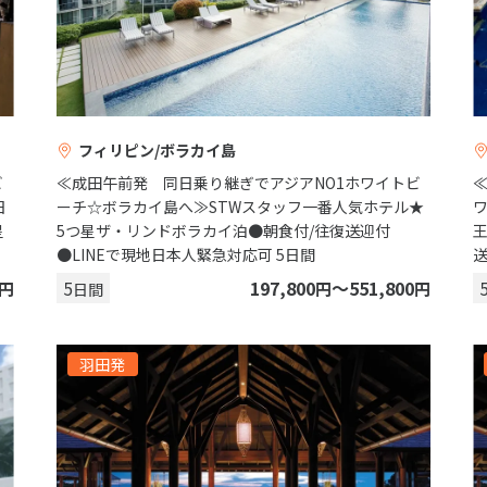
フィリピン/ボラカイ島
ビ
≪成田午前発 同日乗り継ぎでアジアNO1ホワイトビ
日
ーチ☆ボラカイ島へ≫STWスタッフ一番人気ホテル★
星
5つ星ザ・リンドボラカイ泊●朝食付/往復送迎付
●LINEで現地日本人緊急対応可 5日間
送
5
197,800
〜551,800
円
円
円
日間
羽田発