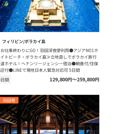
フィリピン/ボラカイ島
≪お仕事終わりにGO！羽田深夜便利用●アジアNO1ホ
ワイトビーチ・ボラカイ島≫立地良しでボラカイ旅行
王道ホテル！ヘナンリージェンシー宿泊●朝食付/往復
迎付●LINEで現地日本人緊急対応可 5日間
5
129,800
〜259,800
円
円
日間
羽田発