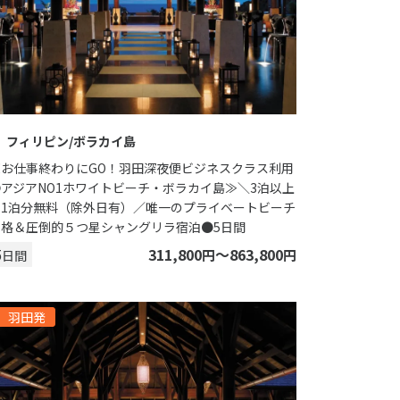
フィリピン/ボラカイ島
≪お仕事終わりにGO！羽田深夜便ビジネスクラス利用
●アジアNO1ホワイトビーチ・ボラカイ島≫＼3泊以上
で1泊分無料（除外日有）／唯一のプライベートビーチ
別格＆圧倒的５つ星シャングリラ宿泊●5日間
5
311,800
〜863,800
円
円
日間
羽田発