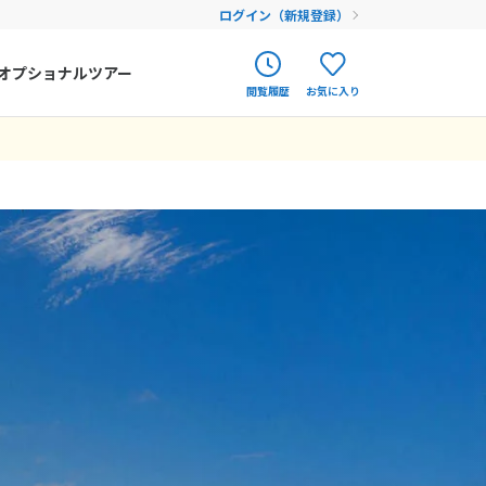
ログイン（新規登録）
オプショナルツアー
閲覧履歴
お気に入り
ク
ポルトガル
春旅
帰国まで親身に
ミアシービューの
ご調整、ご提案い
ました。 乗り継
おすすめのシャン
シスト、現地ガイ
からも確認はしま
港でのアテンドも
応してくださり、
の滞在も、綺麗
い中でのおしぼり
め、大大大満足で
皆明るくとても
オランダ
12
9月未定
12月未定
2026年
月
い出になりまし
ついてからもとて
アイルランド
 癒され、笑顔を
し。 シャングリ
まだ履歴がありません
まだ登録がありません
金
土
日
月
火
水
木
金
土
謝申し上げます。
ハンガリー
4
5
1
2
3
4
5
いました。
フィンランド
11
12
6
7
8
9
10
11
12
18
19
エストニア
13
14
15
16
17
18
19
25
26
20
21
22
23
24
25
26
クロアチア
27
28
29
30
31
ルーマニア
フェロー諸島