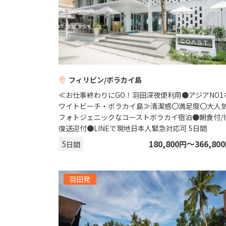
フィリピン/ボラカイ島
≪お仕事終わりにGO！羽田深夜便利用●アジアNO1
ワイトビーチ・ボラカイ島≫清潔感〇満足度〇大人
フォトジェニックなコーストボラカイ宿泊●朝食付/
復送迎付●LINEで現地日本人緊急対応可 5日間
5
180,800
〜366,800
円
日間
羽田発