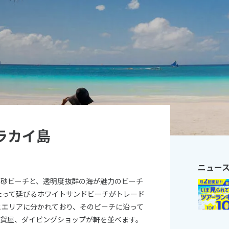
11
10月未定
月
2026年
月
火
水
木
金
土
日
月
火
水
木
1
2
3
1
2
3
4
5
6
7
8
9
10
8
9
10
11
12
13
14
15
16
17
15
16
17
18
19
20
21
22
23
24
22
23
24
25
26
ラカイ島
27
28
29
30
31
29
30
ニュー
白砂ビーチと、透明度抜群の海が魅力のビーチ
にわたって延びるホワイトサンドビーチがトレード
,3とエリアに分かれており、そのビーチに沿って
雑貨屋、ダイビングショップが軒を並べます。