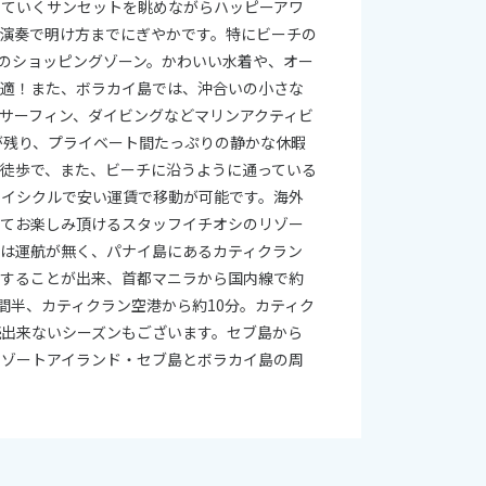
ちていくサンセットを眺めながらハッピーアワ
演奏で明け方までにぎやかです。特にビーチの
のショッピングゾーン。かわいい水着や、オー
最適！また、ボラカイ島では、沖合いの小さな
サーフィン、ダイビングなどマリンアクティビ
が残り、プライベート間たっぷりの静かな休暇
徒歩で、また、ビーチに沿うように通っている
ライシクルで安い運賃で移動が可能です。海外
してお楽しみ頂けるスタッフイチオシのリゾー
便は運航が無く、パナイ島にあるカティクラン
スすることが出来、首都マニラから国内線で約
間半、カティクラン空港から約10分。カティク
続出来ないシーズンもございます。セブ島から
リゾートアイランド・セブ島とボラカイ島の周