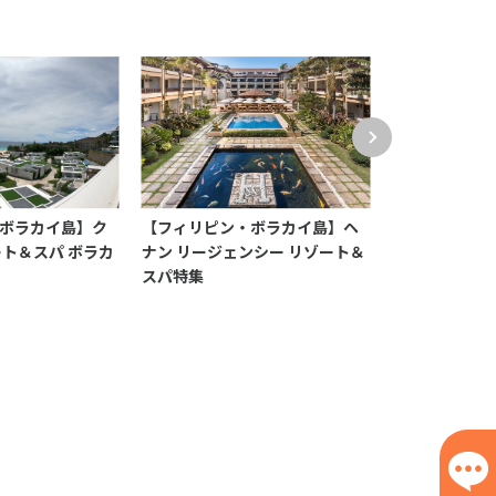
ボラカイ島】ク
【フィリピン・ボラカイ島】ヘ
【フィリピン
ート＆スパ ボラカ
ナン リージェンシー リゾート＆
ィスカバリー 
スパ特集
イ特集