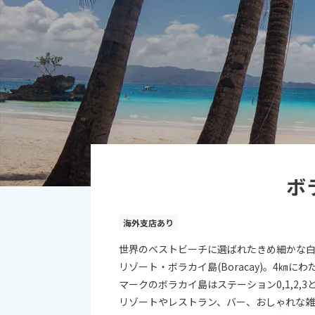
オセアニア
10
ハワイ
2026年
日
月
4
5
11
12
18
19
ボ
25
26
海外支店あり
世界のベストビーチに選ばれたきめ細かな
リゾート・ボラカイ島(Boracay)。4㎞
マークのボラカイ島はステーション0,1,2
リゾートやレストラン、バー、おしゃれな