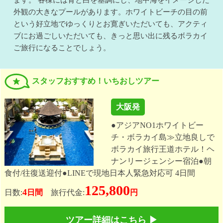
外観の大きなプールがあります。ホワイトビーチの目の前
という好立地でゆっくりとお寛ぎいただいても、アクティ
ブにお過ごしいただいても、きっと思い出に残るボラカイ
ご旅行になることでしょう。
スタッフおすすめ！いちおしツアー
大阪発
●アジアNO1ホワイトビー
チ・ボラカイ島≫立地良しで
ボラカイ旅行王道ホテル！ヘ
ナンリージェンシー宿泊●朝
食付/往復送迎付●LINEで現地日本人緊急対応可 4日間
125,800
4
日数:
日間
旅行代金:
円
ツアー詳細はこちら ▶︎