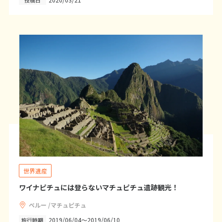
1
2
3
4
5
6
7
8
9
10
11
12
13
14
15
16
17
18
19
20
21
22
23
24
25
26
27
28
29
30
5
5月未定
2027年
月
1
2
3
4
5
6
7
8
9
10
11
12
13
14
15
世界遺産
16
17
18
19
20
21
22
ワイナピチュには登らないマチュピチュ遺跡観光！
23
24
25
26
27
28
29
ペルー /マチュピチュ
30
31
2019/06/04～2019/06/10
旅行時期