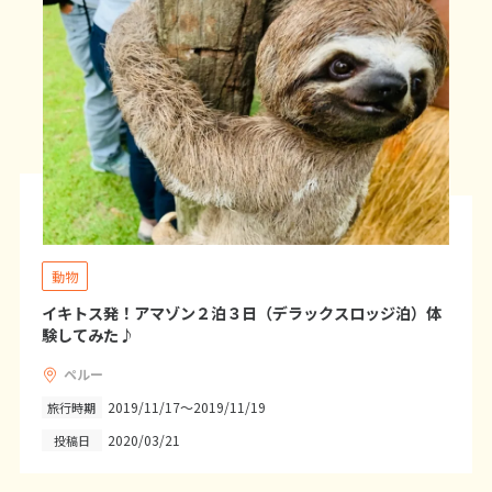
20
21
22
23
24
25
26
27
28
29
30
31
1
1月未定
2027年
月
1
2
3
4
5
6
7
8
9
10
11
12
13
14
15
16
動物
17
18
19
20
21
22
23
イキトス発！アマゾン２泊３日（デラックスロッジ泊）体
24
25
26
27
28
29
30
験してみた♪
31
ペルー
2019/11/17～2019/11/19
旅行時期
2
2月未定
2027年
月
2020/03/21
投稿日
1
2
3
4
5
6