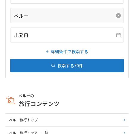
1
2
3
4
5
6
7
8
9
10
ペルー
11
12
13
14
15
16
17
18
19
20
21
22
23
24
出発日
25
26
27
28
29
30
詳細条件で検索する
7
7月未定
2028年
月
検索する
70
件
1
2
3
4
5
6
7
8
9
10
11
12
13
14
15
ペルーの
旅行コンテンツ
16
17
18
19
20
21
22
23
24
25
26
27
28
29
ペルー旅行トップ
30
31
ペルー旅行・ツアー一覧