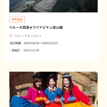
1
1月未定
2028年
月
1
世界遺産
2
3
4
5
6
7
8
ペルー大周遊★ワイナピチュ登山編
9
10
11
12
13
14
15
ペルー /マチュピチュ
16
17
18
19
20
21
22
2009/04/30～2009/05/10
旅行時期
23
24
25
26
27
28
29
2010/12/30
投稿日
30
31
2
2月未定
2028年
月
1
2
3
4
5
6
7
8
9
10
11
12
13
14
15
16
17
18
19
20
21
22
23
24
25
26