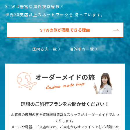
STWは豊富な海外視察経験と
世界30支店以上のネットワークを
持っています。
STWの旅が満足できる理由
国内支店一覧
海外拠点一覧
オーダーメイドの旅
Custom made trip
理想のご旅行プランをお聞かせください！
お客様の理想の旅を渡航経験豊富なスタッフがオーダーメイドでおつ
くりします。
メールや電話、ご来店のほか、ご自宅からオンラインでもご相談いた