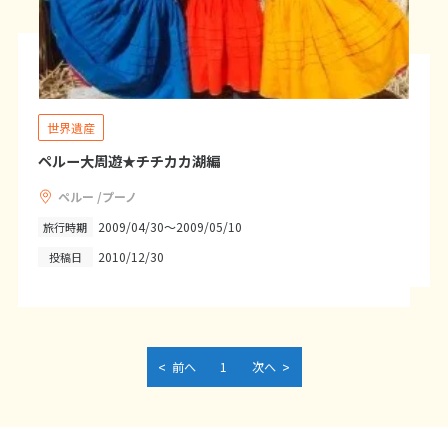
27
28
29
3
3月未定
2028年
月
世界遺産
1
2
3
4
ペルー大周遊★チチカカ湖編
5
6
7
8
9
10
11
12
13
14
15
16
17
18
ペルー /プーノ
2009/04/30～2009/05/10
旅行時期
19
20
21
22
23
24
25
2010/12/30
投稿日
26
27
28
29
30
31
4
4月未定
2028年
月
<
>
前へ
1
次へ
1
2
3
4
5
6
7
8
9
10
11
12
13
14
15