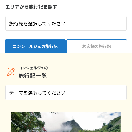
エリアから旅行記を探す
9
9月未定
2026年
月
1
2
3
4
5
6
7
8
9
10
11
12
13
14
15
16
17
18
19
コンシェルジュの旅行記
お客様の旅行記
20
21
22
23
24
25
26
27
28
29
30
コンシェルジュの
旅行記一覧
10
10月未定
2026年
月
1
2
3
4
5
6
7
8
9
10
11
12
13
14
15
16
17
18
19
20
21
22
23
24