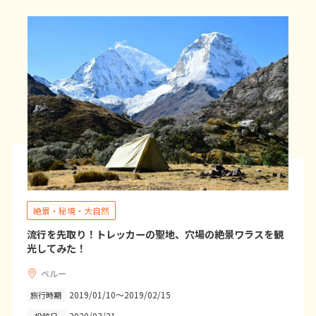
7
8
9
10
11
12
13
14
15
16
17
18
19
20
21
22
23
24
25
26
27
28
3
3月未定
2027年
月
1
2
3
4
5
6
7
8
9
10
11
12
13
14
15
16
17
18
19
20
絶景・秘境・大自然
21
22
23
24
25
26
27
流行を先取り！トレッカーの聖地、穴場の絶景ワラスを観
光してみた！
28
29
30
31
ペルー
2019/01/10～2019/02/15
旅行時期
4
4月未定
2027年
月
2020/03/21
投稿日