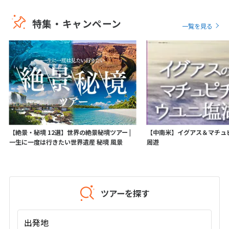
16
17
18
19
20
21
22
特集・キャンペーン
一覧を見る
23
24
25
26
27
28
29
30
5
5月未定
2028年
月
1
2
3
4
5
6
7
8
9
10
11
12
13
【絶景・秘境 12選】世界の絶景秘境ツアー |
【中南米】イグアス＆マチュ
14
15
16
17
18
19
20
一生に一度は行きたい世界遺産 秘境 風景
周遊
21
22
23
24
25
26
27
28
29
30
31
ツアーを探す
6
6月未定
2028年
月
出発地