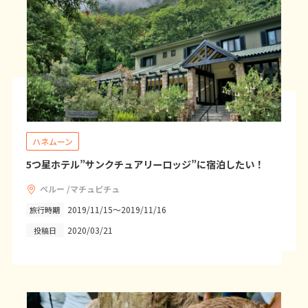
25
26
27
28
29
30
31
11
11月未定
2026年
月
1
2
3
4
5
6
7
8
9
10
11
12
13
14
15
16
17
18
19
20
21
ハネムーン
22
23
24
25
26
27
28
5つ星ホテル”サンクチュアリーロッジ”に宿泊したい！
29
30
ペルー /マチュピチュ
2019/11/15～2019/11/16
旅行時期
12
12月未定
2026年
月
2020/03/21
投稿日
1
2
3
4
5
6
7
8
9
10
11
12
13
14
15
16
17
18
19