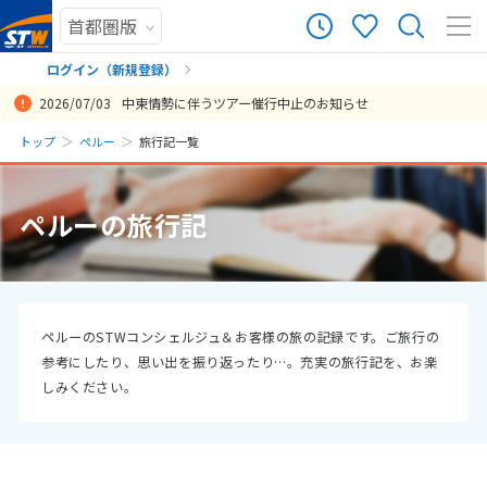
70
ツアー件数
件
ログイン（新規登録）
2026/07/03
中東情勢に伴うツアー催行中止のお知らせ
× カレンダーを閉じる
まだ履歴がありません
トップ
ペルー
旅行記一覧
日
月
火
水
木
金
土
まだ登録がありません
8
ペルーの旅行記
8月未定
2026年
月
1
2
3
4
5
6
7
8
9
10
11
12
13
14
15
ペルーのSTWコンシェルジュ＆お客様の旅の記録です。ご旅行の
参考にしたり、思い出を振り返ったり…。充実の旅行記を、お楽
16
17
18
19
20
21
22
しみください。
23
24
25
26
27
28
29
30
31