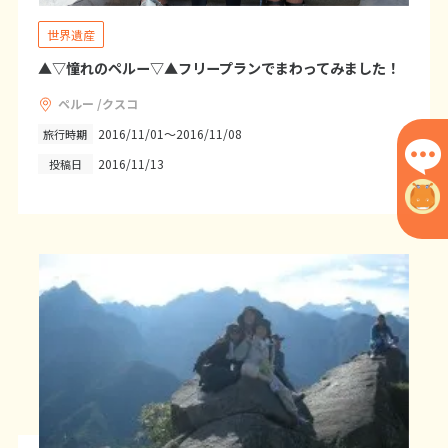
1
2
3
4
5
6
世界遺産
7
8
9
10
11
12
13
▲▽憧れのペルー▽▲フリープランでまわってみました！
14
15
16
17
18
19
20
ペルー /クスコ
21
22
23
24
25
26
27
2016/11/01～2016/11/08
旅行時期
28
29
30
2016/11/13
投稿日
12
12月未定
2027年
月
1
2
3
4
5
6
7
8
9
10
11
12
13
14
15
16
17
18
19
20
21
22
23
24
25
26
27
28
29
30
31