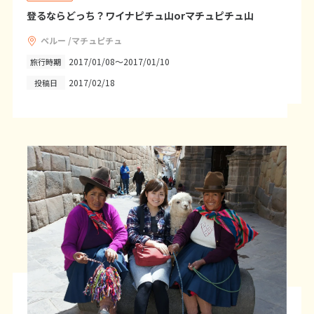
12
13
14
15
16
17
18
登るならどっち？ワイナピチュ山orマチュピチュ山
19
20
21
22
23
24
25
ペルー /マチュピチュ
26
27
28
29
30
2017/01/08～2017/01/10
旅行時期
2017/02/18
投稿日
10
10月未定
2027年
月
1
2
3
4
5
6
7
8
9
10
11
12
13
14
15
16
17
18
19
20
21
22
23
24
25
26
27
28
29
30
31
11
11月未定
2027年
月