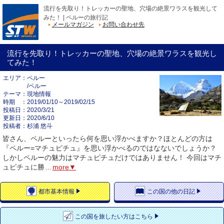
流行を先取り！トレッカーの聖地、穴場の絶景ワラスを観光して
みた！ | ペルーの旅行記
メールマガジン
お問い合わせ先
流行を先取り！トレッカーの聖地、穴場の絶景ワラスを観光し
てみた！
エリア
ペルー
/ペルー
テーマ
現地情報
時期
2019/01/10～2019/02/15
投稿日
2020/3/21
更新日
2020/6/10
投稿者
杉浦 悠斗
皆さん、ペルーといったら何を思い浮かべますか？ほとんどの方は
『ペルー=マチュピチュ』を思い浮かべるのではなないでしょうか？
しかしペルーの魅力はマチュピチュだけではありません！ 今回はマチ
ュピチュに勝
...
more▼
都市
基本情報
この国の
他の日記
この国を
旅したい方はこちら