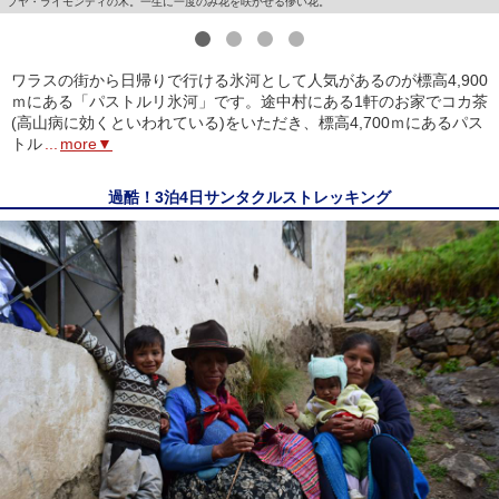
プヤ・ライモンディの木。一生に一度のみ花を咲かせる儚い花。
1
2
3
4
ワラスの街から日帰りで行ける氷河として人気があるのが標高4,900
ｍにある「パストルリ氷河」です。途中村にある1軒のお家でコカ茶
(高山病に効くといわれている)をいただき、標高4,700ｍにあるパス
トル
...
more▼
過酷！3泊4日サンタクルストレッキング