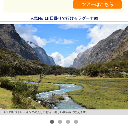
ツアーはこちら
人気No.1!!日帰りで行けるラグーナ69
LAGUNA69トレッキングの入り口付近。美しい川が緑に映えます。
1
2
3
4