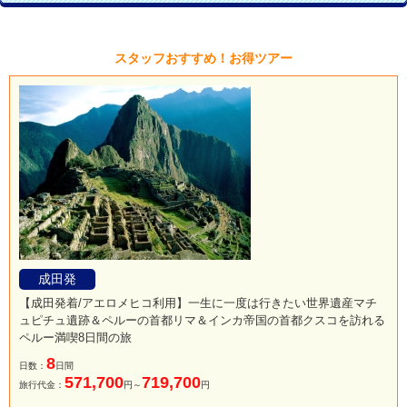
スタッフおすすめ！お得ツアー
成田発
【成田発着/アエロメヒコ利用】一生に一度は行きたい世界遺産マチ
ュピチュ遺跡＆ペルーの首都リマ＆インカ帝国の首都クスコを訪れる
ペルー満喫8日間の旅
8
日数：
日間
571,700
719,700
旅行代金：
円～
円