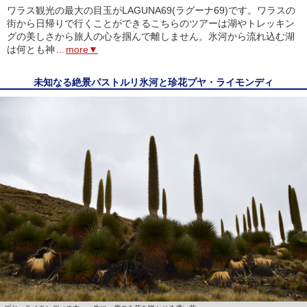
ワラス観光の最大の目玉がLAGUNA69(ラグーナ69)です。ワラスの
街から日帰りで行くことができるこちらのツアーは湖やトレッキン
グの美しさから旅人の心を掴んで離しません。氷河から流れ込む湖
は何とも神
...
more▼
未知なる絶景パストルリ氷河と珍花プヤ・ライモンディ