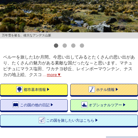
万年雪を被る、雄大なアンデス山脈
1
2
3
4
ペルーを旅した1か月間。今思い出してみるとたくさんの思い出があ
り、たくさんの魅力がある素敵な国だったな～と思います。マチュ
ピチュにマラス塩田、ワカチヨ砂丘、レインボーマウンテン、ナス
カの地上絵、クスコ
...
more▼
都市
基本情報
ホテル
情報
この国の
他の日記
オプショナルツアー
この国を
旅したい方はこちら