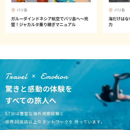
バリ島
バリ島
6
6月未定
2027年
月
ガルーダインドネシア航空でバリ島へ～完
海だけはな
璧！ジャカルタ乗り継ぎマニュアル
力
1
2
3
4
5
6
7
8
9
10
11
12
13
14
15
16
17
18
19
20
21
22
23
24
25
26
27
28
29
30
Travel
Emotion
驚きと感動の体験を
7
7月未定
2027年
月
すべての旅人へ
1
2
3
4
5
6
7
8
9
10
STWは豊富な海外視察経験と
11
12
13
14
15
16
17
世界30支店以上のネットワークを
持っています。
18
19
20
21
22
23
24