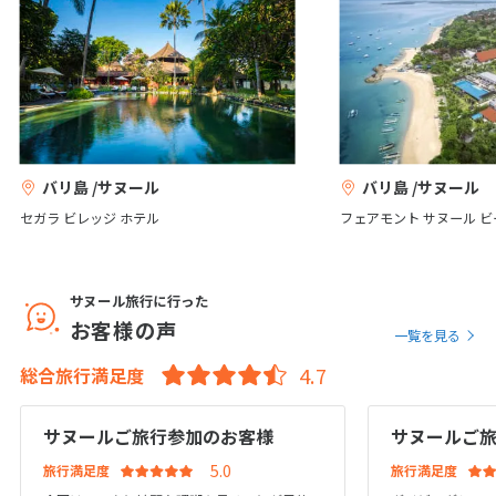
7
8
9
10
11
12
13
14
15
16
17
18
19
20
21
22
23
24
25
26
27
28
バリ島 /サヌール
バリ島 /サヌール
3
3月未定
2027年
月
セガラ ビレッジ ホテル
フェアモント サヌール ビ
1
2
3
4
5
6
7
8
9
10
11
12
13
サヌール旅行に行った
お客様の声
14
15
16
17
18
19
20
一覧を見る
21
22
23
24
25
26
27
総合旅行満足度
28
29
30
31
サヌールご旅行参加のお客様
サヌールご
旅行満足度
旅行満足度
4
4月未定
2027年
月