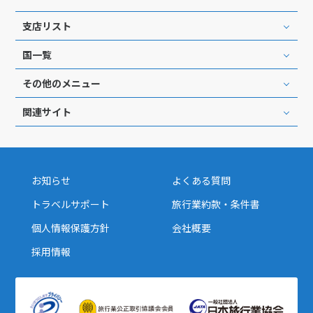
1
2
3
4
5
6
支店リスト
7
8
9
10
11
12
13
国一覧
14
15
16
17
18
19
20
21
22
23
24
25
26
27
その他のメニュー
28
29
30
関連サイト
12
12月未定
2027年
月
お知らせ
よくある質問
1
2
3
4
トラベルサポート
旅行業約款・条件書
5
6
7
8
9
10
11
個人情報保護方針
会社概要
12
13
14
15
16
17
18
19
20
21
22
23
24
25
採用情報
26
27
28
29
30
31