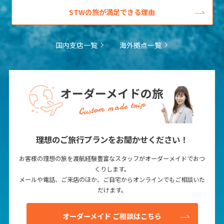
STWの旅が満足できる理由
25
26
27
28
29
30
31
国内支店一覧
海外拠点一覧
8
8月未定
2027年
月
1
2
3
4
5
6
7
8
9
10
11
12
13
14
オーダーメイドの旅
Custom made trip
15
16
17
18
19
20
21
22
23
24
25
26
27
28
29
30
31
理想のご旅行プランをお聞かせください！
お客様の理想の旅を渡航経験豊富なスタッフがオーダーメイドでおつ
くりします。
9
9月未定
2027年
月
メールや電話、ご来店のほか、ご自宅からオンラインでもご相談いた
だけます。
1
2
3
4
5
6
7
8
9
10
11
オーダーメイド ご相談はこちら