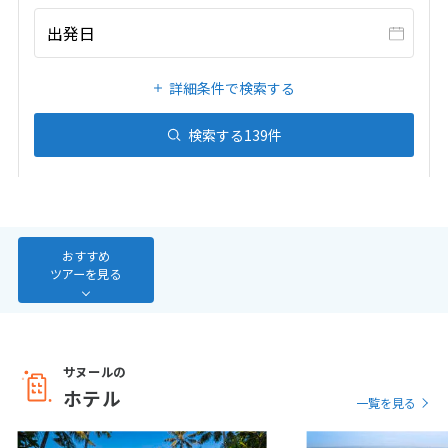
20
21
22
23
24
25
26
出発日
27
28
29
30
31
詳細条件で検索する
1
1月未定
2027年
月
検索する
139
件
1
2
3
4
5
6
7
8
9
10
11
12
13
14
15
16
17
18
19
20
21
22
23
おすすめ
ツアーを見る
24
25
26
27
28
29
30
31
サヌールの
2
2月未定
ホテル
2027年
月
一覧を見る
1
2
3
4
5
6