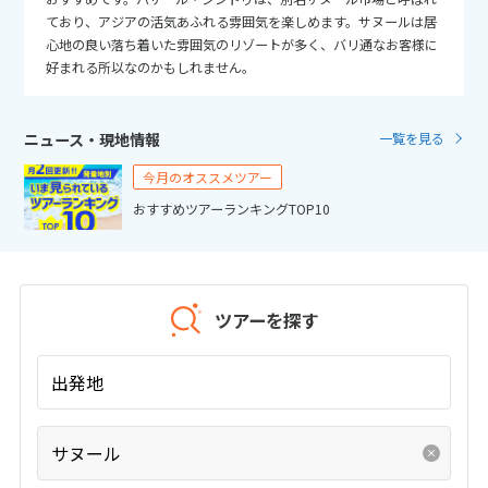
25
26
27
28
29
30
31
ており、アジアの活気あふれる雰囲気を楽しめます。サヌールは居
心地の良い落ち着いた雰囲気のリゾートが多く、バリ通なお客様に
好まれる所以なのかもしれません。
11
11月未定
2026年
月
1
2
3
4
5
6
7
ニュース・現地情報
一覧を見る
8
9
10
11
12
13
14
今月のオススメツアー
15
16
17
18
19
20
21
おすすめツアーランキングTOP10
22
23
24
25
26
27
28
29
30
ツアーを探す
12
12月未定
2026年
月
出発地
1
2
3
4
5
6
7
8
9
10
11
12
サヌール
13
14
15
16
17
18
19