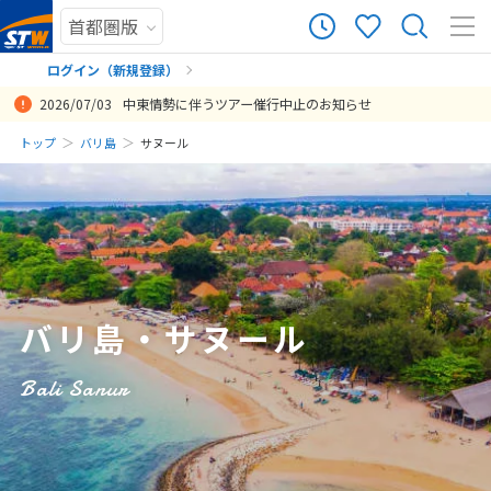
139
ツアー件数
件
ログイン（新規登録）
2026/07/03
中東情勢に伴うツアー催行中止のお知らせ
× カレンダーを閉じる
まだ履歴がありません
トップ
バリ島
サヌール
今回はマンタと綺麗な珊瑚を見ることが目的でしたが、ブラックマン
ダイビングショップのスランガンマリンサービスさんは、ダイビング
マンボウが見れなかっのは残念、魚の数やダイビング自体には満足。
いろいろアレンジしていただき飛行機もホテルもオプショナルツアー
初めてのホテルでしたが快適で、天気も良く、波も良く、ご飯も美味
参加人数や日程の変更が何度もありましたが適切に対応していただき
現地スタッフ、サーフィンガイドの2人、ドライバーさんの仕事ぶりが
海外旅行は3年ぶり、申し込む時点から、不安でいっぱいでしたが、
乗り継ぎ便のため移動時間は長くなりますが、乗り継ぎ国の雰囲気も
日
月
火
水
木
金
土
タやマンボウも見ることが出来て大変満足しました スランガンマリン
もさることながら、毎夜夕食にお誘い頂き、どこが美味しいかわから
スタッフ、インストラクターの対応が素晴らしい。ダイビング後は自
も大満足のパッケージにしていただきました。ありがとうございま
しくて とても楽しい旅になりました。
助かりました。
プロフェッショナルで感動しました。またぜひお世話になりたいと思
バリ島を選んで良かったです。一番の目的は「海外旅行復活」でした
わずかに味わうことができました。ダイビングショップ、ホテルとも
まだ登録がありません
サービスはガイドのスキルが高く安心してダイビングが出来た
ない私たちにとっては、お店選びやメニュー選びに困らず、とても助
由参加で夕食会など1日を通して満足させてくれる。たくさんのリピ
す。
います。ありがとうございました‼︎
から無事帰宅で来たことで達成できました。
にサービスが良く、満足です。最終日は朝から移動になるため、ダイ
8
投稿日：2025-03-15 03:26:26.961
投稿日：2024-05-26 03:58:43.257
8月未定
2026年
月
かりました。また、同席した初めてお会いする仲間たちともとても楽
ーターがいるのは三木さんのキャラクターもあり、帰りたくなくなる
ビング二日間、観光一日の実質三日だったのでもう一日長くてもいい
投稿日：2026-05-08 16:34:29.749
投稿日：2025-06-20 13:11:50.406
投稿日：2024-03-10 04:00:31.162
投稿日：2023-12-05 06:40:46.211
しく過ごさせて頂き、非常に素晴らしいアフターダイビングも過ごさ
し、また絶対に来たいと思わせてくれる満足度がある。
なぁと思いました。
1
せて頂きました。
投稿日：2025-08-22 02:54:16.150
投稿日：2023-01-12 12:19:42.758
2
3
4
5
6
7
8
投稿日：2026-01-13 11:19:16.638
バリ島・サヌール
9
10
11
12
13
14
15
16
17
18
19
20
21
22
Bali Sanur
23
24
25
26
27
28
29
30
31