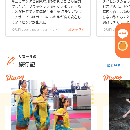
今回はマンタと綺麗な珊瑚を見ることが目的
ダイビングショ
でしたが、ブラックマンタやマンボウも見る
ビスさんは、ダ
1
2
3
ことが出来て大変満足しました スランガンマ
毎夜夕食にお誘
リンサービスはガイドのスキルが高く安心し
らない私たちに
4
5
6
7
8
9
10
てダイビングが出来た
選びに困らず、と
11
12
13
14
15
16
17
投稿日：2026-05-08 16:34:29.749
続きを見る
投稿日：2026-01-13 
18
19
20
21
22
23
24
25
26
27
28
29
30
サヌールの
旅行記
5
一覧を見る
5月未定
2027年
月
Diary
Diary
1
2
3
4
5
6
7
8
9
10
11
12
13
14
15
16
17
18
19
20
21
22
23
24
25
26
27
28
29
30
31