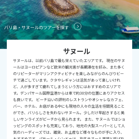
9
9月未定
2026年
月
1
2
3
4
5
バリ島・サヌールのツアーを探す
6
7
8
9
10
11
12
13
14
15
16
17
18
19
サヌール
20
21
22
23
24
25
26
サヌールは、以前バリ島で最も栄えていたエリアです。 現在のサヌ
27
28
29
30
ールはヨーロピアンなど欧米の観光客が長期滞在を好み、また多く
のリピーターがマリンアクティビティを楽しみながらのんびりビー
チで過ごしています。クタやレギャンは活気があって楽しいけれ
10
10月未定
2026年
月
ど、人が多すぎて疲れてしまうという方にはおすすめのエリアで
す。デンパサール国際空港からは車で約30分の位置にありアクセス
1
2
3
も良いです。 ビーチ沿いの評判のレストランやオシャレなカフェ、
バー、ホテル、お店がある中にも現地の人々の生活を垣間見ること
4
5
6
7
8
9
10
ができ、バリらしさを失わないサヌール。少しだけ早起きすると美
11
12
13
14
15
16
17
しいサンライズがビーチから見られます。 また、サヌールではショ
ッピングのスポットも充実しており、地元の大型スーパーとして人
18
19
20
21
22
23
24
気のハーディーズでは、雑貨、お土産など様々なものが手に入り、
おすすめです。パサール・シンドゥは、別名サヌール市場と呼ばれ