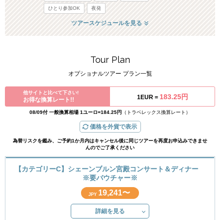
ひとり参加OK
夜発
ツアースケジュールを見る
Tour Plan
オプショナルツアー プラン一覧
他サイトと比べて下さい!
183.25円
1EUR =
お得な換算レート!!
08/09付 一般換算相場 1ユーロ=184.25円
（トラベレックス換算レート）
価格を外貨で表示
為替リスクを鑑み、ご予約1か月内はキャンセル後に同じツアーを再度お申込みできませ
んのでご了承ください
【カテゴリーC】シェーンブルン宮殿コンサート＆ディナー
※要バウチャー※
19,241〜
JPY
詳細を見る