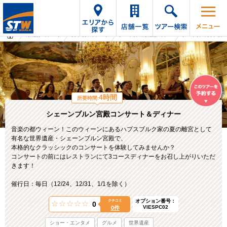
海外旅行・ツアーTop
オプショナルツアーTop
オーストリアの海外旅行・ツアー
オーストリアのオプショナ
4時間
所要時間:
シェーンブルン宮殿コンサート＆ディナー
音楽の都ウィーン！このウィーンにあるハプスブルク家の夏の離宮として
有名な世界遺産・シェーンブルン宮殿で、
本格的なクラッシックのコンサートを体験してみませんか？
コンサートの前にはレストランにて3コースディナーをお召し上がりいただ
きます！
催行日：毎日（12/24、12/31、1/1を除く）
オプション番号：
クチコミ
0
VIESPC02
0件
ショー・エンタメ
グルメ
世界遺産