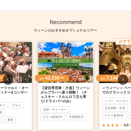
Recommend
ウィーンのおすすめオプショナルツアー
おすす
〜
42,330〜
7,146〜
JPY
JPY
モーツァルト・オー
【貸切専用車・片道】ウィーン
＜ウィーン＞ ペ
ィナー&コンサー
からプラハへ楽々移動！ （チ
でのクラシックコ
ェスキー・クルムロフ立ち寄
り/ドライバーのみ）
ショー・エンタメ
タメ
グルメ
文化体験・学習
送迎・チャーター
習
ひとり参加OK
ひとり参加OK
午前発終日
K
夜発
4.0
(