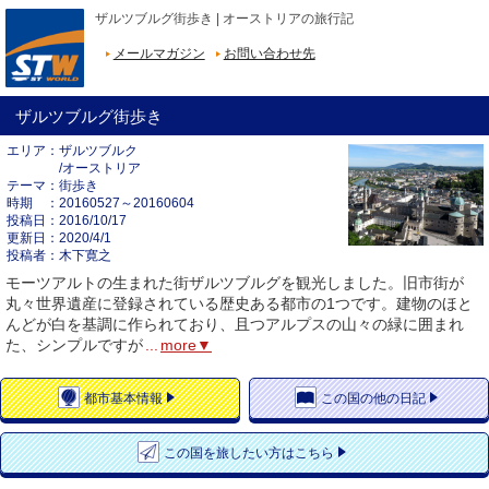
ザルツブルグ街歩き | オーストリアの旅行記
メールマガジン
お問い合わせ先
ザルツブルグ街歩き
エリア
ザルツブルク
/オーストリア
テーマ
街歩き
時期
20160527～20160604
投稿日
2016/10/17
更新日
2020/4/1
投稿者
木下寛之
モーツアルトの生まれた街ザルツブルグを観光しました。旧市街が
丸々世界遺産に登録されている歴史ある都市の1つです。建物のほと
んどが白を基調に作られており、且つアルプスの山々の緑に囲まれ
た、シンプルですが
...
more▼
都市
基本情報
この国の
他の日記
この国を
旅したい方はこちら