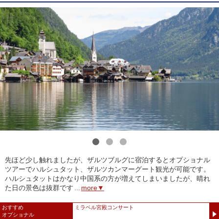
1
2
3
先ほど少し触れましたが、ザルツブルグに宿泊するとオプショナル
ツアーでハルシュタット、ザルツカンマーグート観光が可能です。
ハルシュタットはかなり中国系の方が増えてしまいましたが、晴れ
た日の景色は抜群です
...
more▼
おすすめ
ミラベル宮殿コンサート
オプショナル