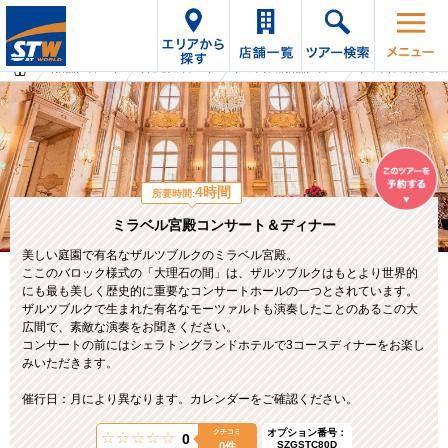
海外旅行・ツアーTop
オプショナルツアーTop
オーストリアの海外旅行・ツアー
オーストリアのオプショナ
4時間
所要時間:
ミラベル宮殿コンサート＆ディナー
美しい庭園で有名なザルツブルクのミラベル宮殿。
ここのバロック様式の「大理石の間」は、ザルツブルクはもとより世界的
にも最も美しく歴史的に重要なコンサートホールの一つとされています。
ザルツブルクで生まれた有名なモーツァルトも演奏したことのあるこの大
広間で、素敵な演奏をお聞きください。
コンサートの前にはシェラトングランドホテルで3コースディナーをお楽し
みいただきます。
催行日：月により異なります。カレンダーをご確認ください。
オプション番号：
クチコミ
0
SZGSTC80D
0件