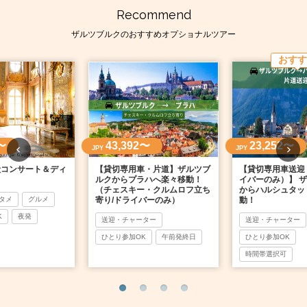
Recommend
ザルツブルクのおすすめオプショナルツアー
おすす
〜
43,392〜
23,252〜
JPY
JPY
殿コンサート＆ディ
【貸切専用車・片道】ザルツブ
【貸切専用車送迎
ルクからプラハへ楽々移動！
イバーのみ）】 
（チェスキー・クルムロフ立ち
からハルシュタッ
タメ
グルメ
寄り/ドライバーのみ）
動！
K
夜発
送迎・チャーター
送迎・チャーター
ひとり参加OK
午前発終日
ひとり参加OK
時間帯選択可