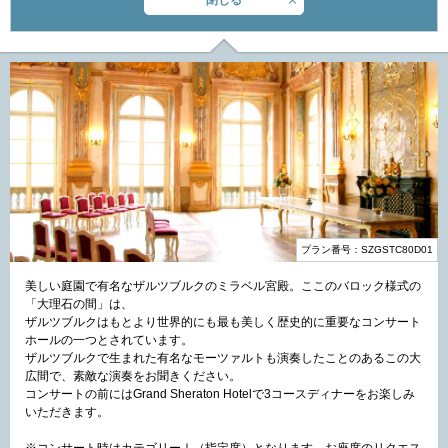
閉じる
プラン番号：SZGSTC80D01
美しい庭園で有名なザルツブルクのミラベル宮殿。ここのバロック様式の
「大理石の間」は、
ザルツブルクはもとより世界的にも最も美しく歴史的に重要なコンサート
ホールの一つとされています。
ザルツブルクで生まれた有名なモーツァルトも演奏したことのあるこの大
広間で、素敵な演奏をお聞きください。
コンサートの前にはGrand Sheraton Hotelで3コースディナーをお楽しみ
いただきます。