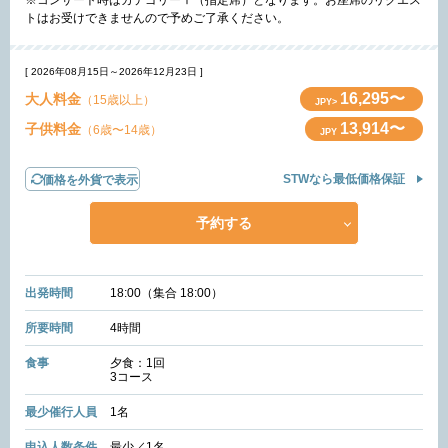
※コンサート時はカテゴリーⅠ（指定席）となります。お座席のリクエス
トはお受けできませんので予めご了承ください。
[ 2026年08月15日～2026年12月23日 ]
16,295〜
大人料金
（15歳以上）
JPY>
13,914〜
子供料金
（6歳〜14歳）
JPY
STWなら最低価格保証
価格を外貨で表示
予約する
出発時間
18:00（集合 18:00）
所要時間
4時間
食事
夕食：1回
3コース
最少催行人員
1名
申込人数条件
最少／1名