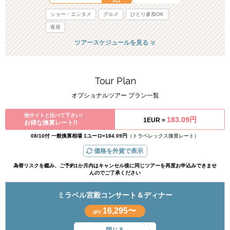
ショー・エンタメ
グルメ
ひとり参加OK
夜発
ツアースケジュールを見る
Tour Plan
オプショナルツアー プラン一覧
他サイトと比べて下さい!
183.09円
1EUR =
お得な換算レート!!
08/10付 一般換算相場 1ユーロ=184.09円
（トラベレックス換算レート）
価格を外貨で表示
為替リスクを鑑み、ご予約1か月内はキャンセル後に同じツアーを再度お申込みできませ
んのでご了承ください
ミラベル宮殿コンサート＆ディナー
16,295〜
JPY