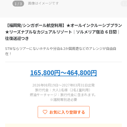
お電話の際にツアーコード
BL-FNAA-S6
をお伝えください
画像はイメージです
画像は
3
2
/
3
福岡天神店
【福岡発/シンガポール航空利用】★オールインクルーシブプラン
050-5810-2655
★リーズナブルなカジュアルリゾート｜ソルメリア宿泊 ６日間｜
往復送迎つき
営業時間：
11:00-19:00
STWならツアーにないホテルや分泊＆2か国周遊などのアレンジが自由自
定休日：
毎週火・金曜、年末年始
在！
総合旅行業務取扱管理者：
伊吹 豪一
165,800円～464,800円
2026年08月19日～2027年03月31日出発
旅行代金：大人1名様（2名1室利用）
燃油サーチャージ：旅行代金に含まれます。
※諸税等別途必要
お気に入り登録する