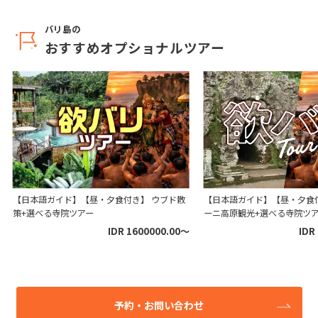
バリ島の
おすすめオプショナルツアー
【日本語ガイド】【昼・夕食付き】 ウブド散
【日本語ガイド】【昼・夕食
策+選べる寺院ツアー
ーニ高原観光+選べる寺院ツ
IDR 1600000.00〜
IDR
予約・お問い合わせ