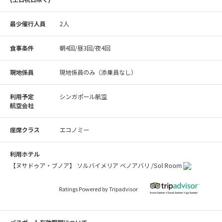
最少催行人員
2人
食事条件
朝4回/昼3回/夜4回
現地係員
現地係員のみ（添乗員なし）
利用予定
シンガポール航空
航空会社
座席クラス
エコノミー
利用ホテル
【ヌサドゥア・ブノア】 ソルバイメリア ベノアバリ /Sol Room
Ratings Powered by Tripadvisor