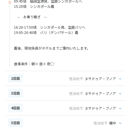
09:45頃 福岡空港発、空路シンガポールへ
15:20頃 シンガポール着
-- お乗り継ぎ --
16:20-17:50頃 シンガポール発、空路バリへ
19:05-20:40頃 バリ（デンパサール）着
着後、現地係員がホテルまでご案内いたします。
食事条件：朝× 昼× 夜○
2日目
宿泊地
ヌサドゥア・ブノア
3日目
宿泊地
ヌサドゥア・ブノア
4日目
宿泊地
ヌサドゥア・ブノア
5日目
宿泊地
機中