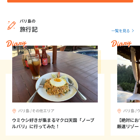
バリ島の
旅行記
一覧を見る
Diary
Diary
バリ島 /その他エリア
バリ島 /
ウミウシ好きが集まるマクロ天国「ノーブ
【絶対にお
ルバリ」に行ってみた！
厳選リゾート！