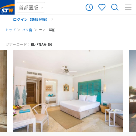
ログイン（新規登録）
トップ
バリ島
ツアー詳細
メールでお問い合わせ
まだ履歴がありません
ツアーコード：
BL-FNAA-S6
※ご予約・お問い合わせフォームをお送りいただいた時点で、キャンセル料
まだ登録がありません
は発生しません。お気軽にご予約・お問い合わせください。
※該当ツアーをご予約・お問い合わせいただく前に、ツアー画面をキャプチ
ャして保存してください。
予約・お問い合わせ
来店予約の申し込み
お電話でお問い合わせ