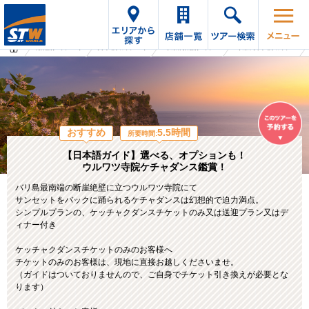
海外旅行・ツアーTop
オプショナルツアーTop
バリ島の海外旅行・ツアー
バリ島のオプショナルツアー
おすすめ
5.5時間
所要時間:
【日本語ガイド】選べる、オプションも！
ウルワツ寺院ケチャダンス鑑賞！
バリ島最南端の断崖絶壁に立つウルワツ寺院にて
サンセットをバックに踊られるケチャダンスは幻想的で迫力満点。
シンプルプランの、ケッチャクダンスチケットのみ又は送迎プラン又はデ
ィナー付き
ケッチャクダンスチケットのみのお客様へ
チケットのみのお客様は、現地に直接お越しくださいませ。
（ガイドはついておりませんので、ご自身でチケット引き換えが必要とな
ります）