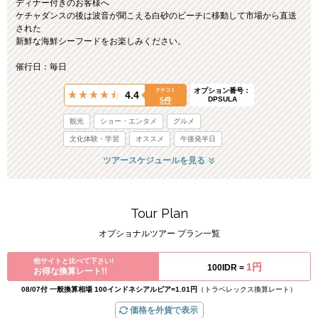
ディナー付きのお客様へ
ケチャダンスの後は波音が聞こえる白砂のビーチに移動して市場から直送
された
新鮮な海鮮シーフードをお楽しみください。
催行日：毎日
オプション番号：
クチコミ
4.4
DPSULA
5件
観光
ショー・エンタメ
グルメ
文化体験・学習
オススメ
午後発半日
ツアースケジュールを見る
Tour Plan
オプショナルツアー プラン一覧
他サイトと比べて下さい!
1円
100IDR =
お得な換算レート!!
08/07付 一般換算相場 100インドネシアルピア=1.01円
（トラベレックス換算レート）
価格を外貨で表示