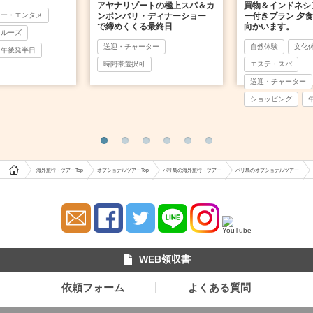
アヤナリゾートの極上スパ＆カ
買物＆インドネシ
ョー・エンタメ
ンポンバリ・ディナーショー
ー付きプラン 夕
で締めくくる最終日
向かいます。
クルーズ
送迎・チャーター
自然体験
文化
午後発半日
時間帯選択可
エステ・スパ
送迎・チャーター
ショッピング
海外旅行・ツアーTop
オプショナルツアーTop
バリ島の海外旅行・ツアー
バリ島のオプショナルツアー
WEB領収書
依頼フォーム
よくある質問