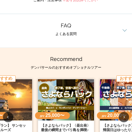
ご案内・注意事項
※必ずお読みください
FAQ
よくある質問
Recommend
デンパサールのおすすめオプショナルツアー
すすめ
おすす
〜
25,000〜
20,000〜
JPY
JPY
ラン】 サンセッ
【さよならパック】〈昼出発〉
【さよならパック
クルーズ
最後の瞬間までバリ島を満喫♪
帰国日はゆったりス