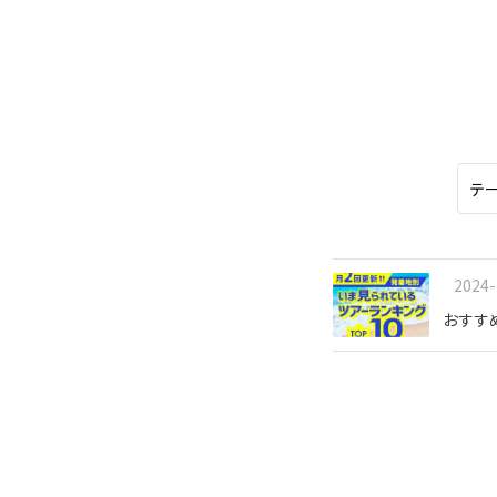
オセアニア
10
ハワイ
2026年
日
月
4
5
11
12
18
19
2024-
25
26
おすす