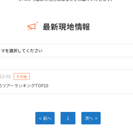
11
10月未定
月
2026年
月
最新現地情報
火
水
木
金
土
日
月
火
水
木
1
2
3
1
2
3
4
5
6
7
8
9
10
8
9
10
11
12
13
14
15
16
17
15
16
17
18
19
20
21
22
23
24
22
23
24
25
26
12-01
その他
27
28
29
30
31
29
30
めツアーランキングTOP10
<
>
前へ
1
次へ