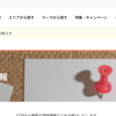
索
エリアから探す
テーマから探す
特集・キャンペーン
40
ツアー件数
件
お知らせ
× カレンダーを閉じる
マルタ
冬旅
スペイン
ゴールデンウィー
フランス
夏旅
モナコ
9
8月未定
2026年
月
ルクセンブルク
イギリス
火
水
木
金
土
日
月
火
水
木
チェコ
オーストリア
1
1
2
3
報
スロヴァキア
アイスランド
4
5
6
7
8
6
7
8
9
10
ン
11
12
13
デンマーク
14
15
13
14
ノルウェー
15
16
17
18
19
20
21
22
20
21
22
23
24
リトアニア
ギリシャ
25
26
27
28
29
27
28
29
30
ア
モンテネグロ
ブルガリア
ア
ボスニア・ヘルツェゴビナ
セルビア
STWから最新の現地情報などをお届けいたします。