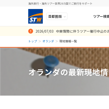
海外旅行・海外ツアー世界29カ国でご旅行をサポート
ツアー検
2026/07/03
中東情勢に伴うツアー催行中止の
ヨーロッパ
人気のテーマ
イタリア
秋旅
トップ
オランダ
現地情報一覧
中近東・トルコ
お得な旅
ドイツ
年末年始
8
2026年
月
アフリカ
誰と行く？
ベルギー
日
月
アジア
目的
スイス
オランダの最新現地情
ロシア・中央アジア
ポーランド
2
3
アメリカ・カナダ
スウェーデ
9
10
中南米・カリブ海
16
17
ラトビア
23
24
モルディブ・他インド洋
スロヴェニ
30
31
太平洋地域
北マケドニ