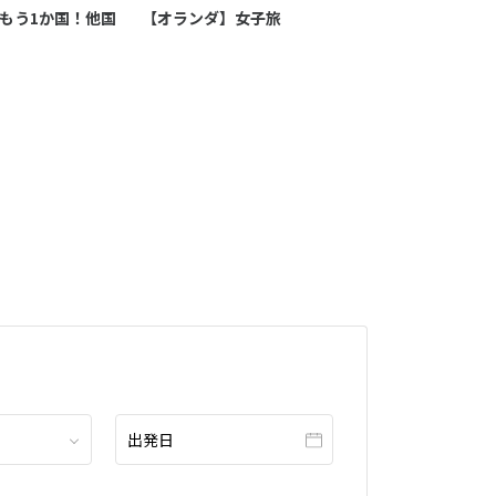
もう1か国！他国
【オランダ】女子旅
【ヨーロッパ
めてでも良く分
旅行・ツアー
出発日