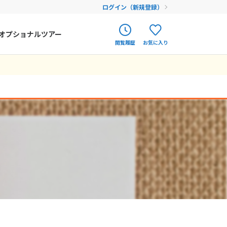
ログイン（新規登録）
オプショナルツアー
閲覧履歴
お気に入り
ク
ポルトガル
春旅
オランダ
12
9月未定
12月未定
2026年
月
アイルランド
まだ履歴がありません
まだ登録がありません
金
土
日
月
火
水
木
金
土
ハンガリー
4
5
1
2
3
4
5
フィンランド
11
12
6
7
8
9
10
11
12
18
19
エストニア
13
14
15
16
17
18
19
25
26
20
21
22
23
24
25
26
クロアチア
27
28
29
30
31
ルーマニア
フェロー諸島