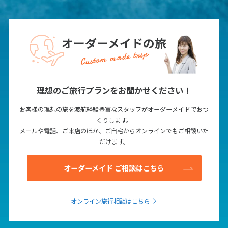
25
26
27
28
29
30
31
オーダーメイドの旅
8
8月未定
Custom made trip
2027年
月
1
2
3
4
5
6
7
理想のご旅行プランをお聞かせください！
8
9
10
11
12
13
14
15
16
17
18
19
20
21
お客様の理想の旅を渡航経験豊富なスタッフがオーダーメイドでおつ
くりします。
22
23
24
25
26
27
28
メールや電話、ご来店のほか、ご自宅からオンラインでもご相談いた
29
30
31
だけます。
オーダーメイド ご相談はこちら
9
9月未定
2027年
月
1
2
3
4
オンライン旅行相談はこちら
5
6
7
8
9
10
11