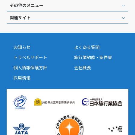
その他のメニュー
1
2
3
4
5
6
7
8
9
10
11
12
13
関連サイト
14
15
16
17
18
19
20
21
22
23
24
25
26
27
28
29
30
お知らせ
よくある質問
トラベルサポート
旅行業約款・条件書
12
12月未定
2027年
月
個人情報保護方針
会社概要
採用情報
1
2
3
4
5
6
7
8
9
10
11
12
13
14
15
16
17
18
19
20
21
22
23
24
25
26
27
28
29
30
31