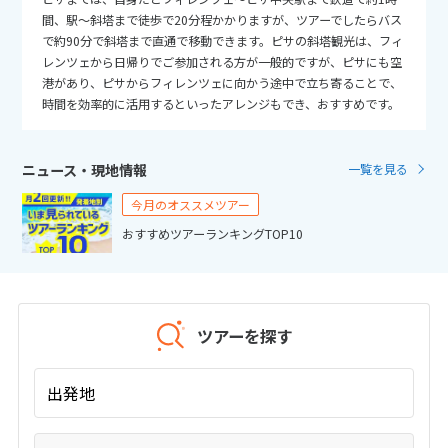
25
26
27
28
29
30
31
間、駅～斜塔まで徒歩で20分程かかりますが、ツアーでしたらバス
で約90分で斜塔まで直通で移動できます。ピサの斜塔観光は、フィ
レンツェから日帰りでご参加される方が一般的ですが、ピサにも空
11
11月未定
2026年
月
港があり、ピサからフィレンツェに向かう途中で立ち寄ることで、
時間を効率的に活用するといったアレンジもでき、おすすめです。
1
2
3
4
5
6
7
8
9
10
11
12
13
14
ニュース・現地情報
一覧を見る
15
16
17
18
19
20
21
今月のオススメツアー
22
23
24
25
26
27
28
おすすめツアーランキングTOP10
29
30
12
12月未定
2026年
月
ツアーを探す
1
2
3
4
5
出発地
6
7
8
9
10
11
12
13
14
15
16
17
18
19