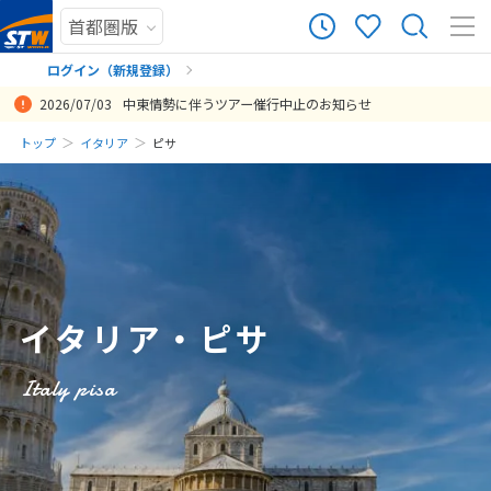
1
ツアー件数
件
ログイン（新規登録）
2026/07/03
中東情勢に伴うツアー催行中止のお知らせ
× カレンダーを閉じる
まだ履歴がありません
トップ
イタリア
ピサ
日
月
火
水
木
金
土
まだ登録がありません
8
8月未定
2026年
月
1
2
3
4
5
6
7
8
イタリア・ピサ
9
10
11
12
13
14
15
16
17
18
19
20
21
22
Italy pisa
23
24
25
26
27
28
29
30
31