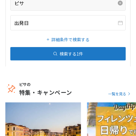
ピサ
20
21
22
23
24
25
26
27
28
29
30
31
出発日
1
1月未定
2027年
月
詳細条件で検索する
1
2
検索する
1
件
3
4
5
6
7
8
9
10
11
12
13
14
15
16
17
18
19
20
21
22
23
ピサの
24
25
26
27
28
29
30
特集・キャンペーン
一覧を見る
31
2
2月未定
2027年
月
1
2
3
4
5
6