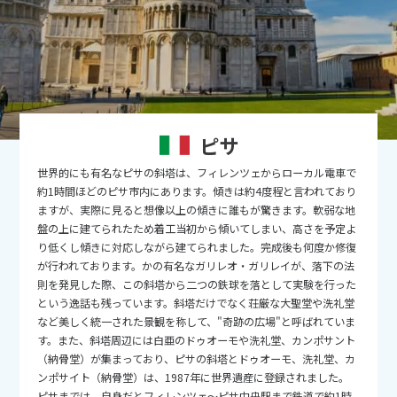
9
9月未定
2026年
月
1
2
3
4
5
6
7
8
9
10
11
12
13
14
15
16
17
18
19
ピサ
20
21
22
23
24
25
26
世界的にも有名なピサの斜塔は、フィレンツェからローカル電車で
27
28
29
30
約1時間ほどのピサ市内にあります。傾きは約4度程と言われており
ますが、実際に見ると想像以上の傾きに誰もが驚きます。軟弱な地
盤の上に建てられたため着工当初から傾いてしまい、高さを予定よ
10
10月未定
2026年
月
り低くし傾きに対応しながら建てられました。完成後も何度か修復
が行われております。かの有名なガリレオ・ガリレイが、落下の法
1
2
3
則を発見した際、この斜塔から二つの鉄球を落として実験を行った
という逸話も残っています。斜塔だけでなく荘厳な大聖堂や洗礼堂
4
5
6
7
8
9
10
など美しく統一された景観を称して、"奇跡の広場"と呼ばれていま
11
12
13
14
15
16
17
す。また、斜塔周辺には白亜のドゥオーモや洗礼堂、カンポサント
（納骨堂）が集まっており、ピサの斜塔とドゥオーモ、洗礼堂、カ
18
19
20
21
22
23
24
ンポサイト（納骨堂）は、1987年に世界遺産に登録されました。
ピサまでは、自身だとフィレンツェ～ピサ中央駅まで鉄道で約1時