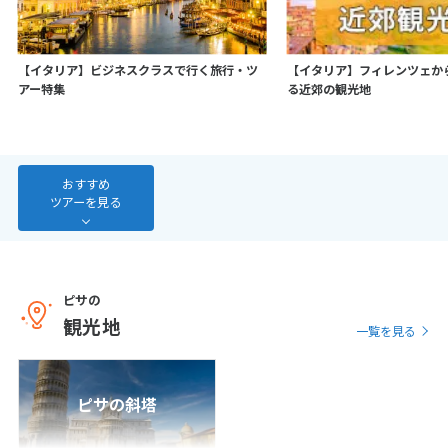
7
8
9
10
11
12
13
14
15
16
17
18
19
20
【イタリア】ビジネスクラスで行く旅行・ツ
【イタリア】フィレンツェか
21
22
23
24
25
26
27
アー特集
る近郊の観光地
28
3
おすすめ
3月未定
2027年
月
ツアーを見る
1
2
3
4
5
6
7
8
9
10
11
12
13
14
15
16
17
18
19
20
ピサの
観光地
21
22
23
24
25
26
27
一覧を見る
28
29
30
31
ピサの斜塔
4
4月未定
2027年
月