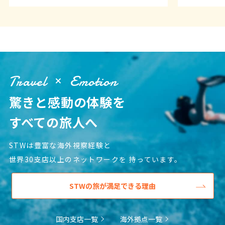
6
6月未定
2027年
月
1
2
3
4
5
6
7
8
9
10
11
12
Travel
Emotion
13
14
15
16
17
18
19
驚きと感動の体験を
20
21
22
23
24
25
26
27
28
29
30
すべての旅人へ
STWは豊富な海外視察経験と
7
7月未定
2027年
月
世界30支店以上のネットワークを
持っています。
1
2
3
STWの旅が満足できる理由
4
5
6
7
8
9
10
11
12
13
14
15
16
17
国内支店一覧
海外拠点一覧
18
19
20
21
22
23
24