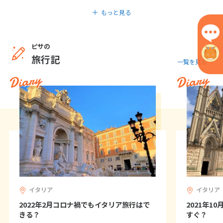
もっと見る
1
2
3
4
5
6
7
8
9
10
11
12
13
14
15
16
17
ピサの
旅行記
一覧を見る
18
19
20
21
22
23
24
Diary
Diary
25
26
27
28
29
30
5
5月未定
2027年
月
1
2
3
4
5
6
7
8
9
10
11
12
13
14
15
16
17
18
19
20
21
22
イタリア
イタリア
23
24
25
26
27
28
29
2022年2月コロナ禍でもイタリア旅行はで
2021年1
きる？
すぐ？
30
31