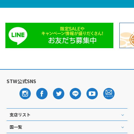
12
13
14
15
16
17
18
19
20
21
22
23
24
25
26
27
28
29
30
10
10月未定
2027年
月
1
2
3
4
5
6
7
8
9
10
11
12
13
14
15
16
STW公式SNS
17
18
19
20
21
22
23
24
25
26
27
28
29
30
31
支店リスト
11
11月未定
国一覧
2027年
月