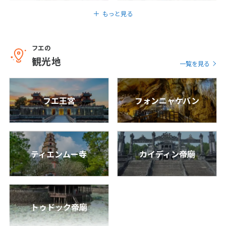
もっと見る
1
2
3
4
5
6
7
8
9
10
11
12
13
14
15
16
17
フエの
観光地
18
19
20
21
22
23
24
一覧を見る
25
26
27
28
29
30
フエ王宮
フォンニャケバン
5
5月未定
2027年
月
1
ティエンムー寺
カイディン帝廟
2
3
4
5
6
7
8
9
10
11
12
13
14
15
16
17
18
19
20
21
22
23
24
25
26
27
28
29
トゥドック帝廟
30
31