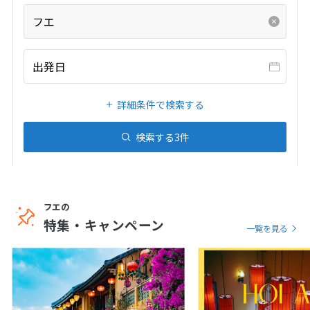
20
21
22
23
24
25
26
フエ
27
28
29
30
31
出発日
1
1月未定
2027年
月
詳細条件で検索する
1
2
3
4
5
6
7
8
9
検索する
3
件
10
11
12
13
14
15
16
17
18
19
20
21
22
23
24
25
26
27
28
29
30
フエの
31
特集・キャンペーン
一覧を見る
2
2月未定
2027年
月
1
2
3
4
5
6