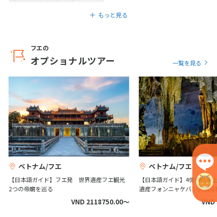
もっと見る
6
6月未定
2027年
月
フエの
1
2
3
4
5
オプショナルツアー
一覧を見る
6
7
8
9
10
11
12
13
14
15
16
17
18
19
20
21
22
23
24
25
26
27
28
29
30
7
7月未定
2027年
月
ベトナム/フエ
ベトナム/フエ
1
2
3
【日本語ガイド】フエ発 世界遺産フエ観光
【日本語ガイド】4億年前以
4
5
6
7
8
9
10
2つの帝廟を巡る
遺産フォンニャケバン洞窟
11
12
13
14
15
16
17
VND 2118750.00〜
VND 
18
19
20
21
22
23
24