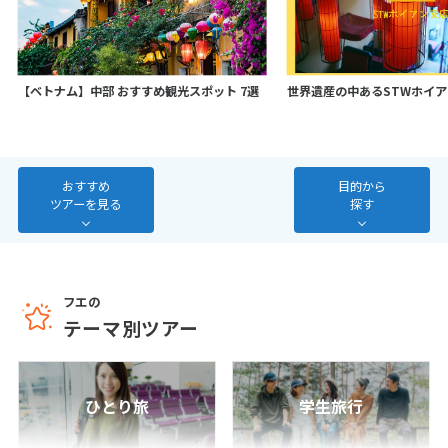
7
8
9
10
11
12
13
14
15
16
17
18
19
20
21
22
23
24
25
26
27
【ベトナム】中部 おすすめ観光スポット 7選
世界遺産の中あるSTWホイ
28
3
おすすめ
目的から
3月未定
2027年
月
ツアーを見る
探す
1
2
3
4
5
6
7
8
9
10
11
12
13
14
15
16
17
18
19
20
フエの
テーマ別ツアー
21
22
23
24
25
26
27
28
29
30
31
ひとり旅
学生旅行
4
4月未定
2027年
月