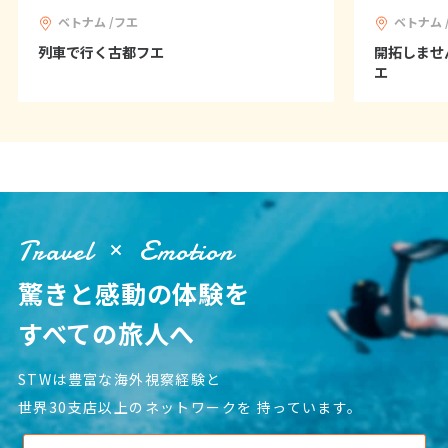
1
2
3
4
5
6
ベトナム /フエ
ベトナム 
7
8
9
10
11
12
13
列車で行く古都フエ
開拓しませ
エ
14
15
16
17
18
19
20
21
22
23
24
25
26
27
28
29
30
12
12月未定
2027年
月
Travel
Emotion
1
2
3
4
驚きと感動の体験を
5
6
7
8
9
10
11
すべての旅人へ
12
13
14
15
16
17
18
19
20
21
22
23
24
25
STWは豊富な海外視察経験と
26
27
28
29
30
31
世界30支店以上のネットワークを
持っています。