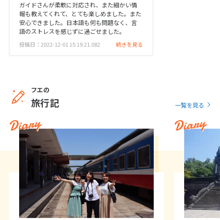
12
13
14
15
16
17
18
ガイドさんが柔軟に対応され、また細かい情
報も教えてくれて、とても楽しめました。また
19
20
21
22
23
24
25
安心できました。日本語も何も問題なく、言
語のストレスを感じずに過ごせました。
26
27
28
29
30
投稿日：2022-12-01 15:19:21.082
続きを見る
10
10月未定
2027年
月
フエの
1
2
旅行記
一覧を見る
3
4
5
6
7
8
9
Diary
Diary
10
11
12
13
14
15
16
17
18
19
20
21
22
23
24
25
26
27
28
29
30
31
11
11月未定
2027年
月