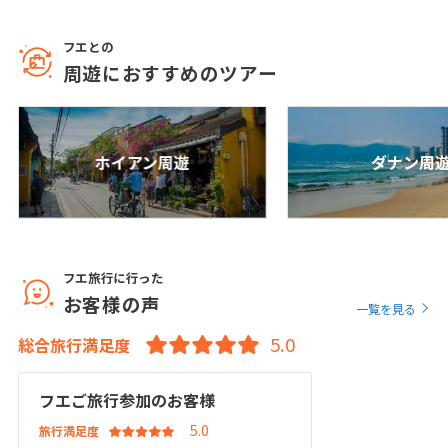
25
26
27
28
29
30
31
フエとの
周遊におすすめのツアー
8
8月未定
2027年
月
1
2
3
4
5
6
7
ホイアン周遊
ダナン周
8
9
10
11
12
13
14
15
16
17
18
19
20
21
22
23
24
25
26
27
28
29
30
31
フエ旅行に行った
お客様の声
一覧を見る
9
総合旅行満足度
9月未定
2027年
月
1
2
3
4
フエご旅行参加のお客様
5
6
7
8
9
10
11
旅行満足度