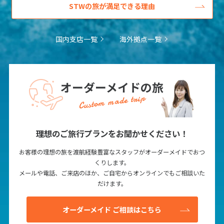
1
STWの旅が満足できる理由
1月未定
2028年
月
1
国内支店一覧
海外拠点一覧
2
3
4
5
6
7
8
9
10
11
12
13
14
15
16
17
18
19
20
21
22
オーダーメイドの旅
23
24
25
26
27
28
29
Custom made trip
30
31
理想のご旅行プランをお聞かせください！
2
2月未定
2028年
月
お客様の理想の旅を渡航経験豊富なスタッフがオーダーメイドでおつ
くりします。
1
2
3
4
5
メールや電話、ご来店のほか、ご自宅からオンラインでもご相談いた
6
7
8
9
10
11
12
だけます。
13
14
15
16
17
18
19
オーダーメイド ご相談はこちら
20
21
22
23
24
25
26