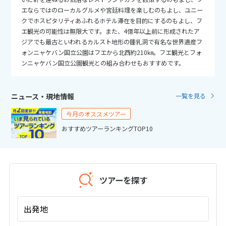
25
26
27
28
29
30
31
エならではのローカルグルメや宮廷料理を楽しむのもよし、ユニー
クでホスピタリティあふれるホテル滞在を目的にするのもよし、フ
エ観光の可能性は無限大です。また、4億年以上前に形成されたア
11
11月未定
2026年
月
ジアでも最古といわれるカルスト地形の鍾乳洞で有名な世界遺産フ
ォンニャケバン国立公園はフエから北西約210㎞。フエ観光とフォ
1
2
3
4
5
6
7
ンニャケバン国立公園観光との組み合わせもおすすめです。
8
9
10
11
12
13
14
15
16
17
18
19
20
21
ニュース・現地情報
一覧を見る
22
23
24
25
26
27
28
今月のオススメツアー
29
30
おすすめツアーランキングTOP10
12
12月未定
2026年
月
ツアーを探す
1
2
3
4
5
6
7
8
9
10
11
12
出発地
13
14
15
16
17
18
19