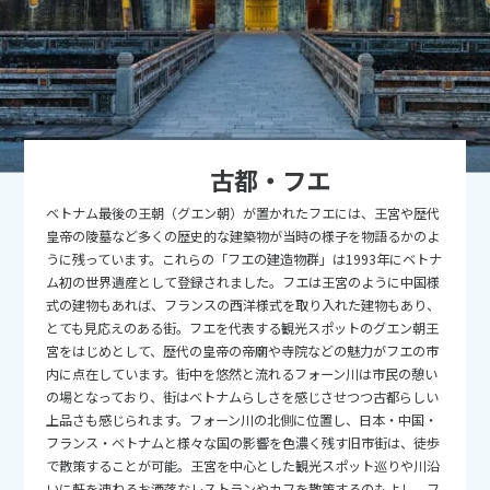
9
9月未定
2026年
月
1
2
3
4
5
6
7
8
9
10
11
12
13
14
15
16
17
18
19
古都・フエ
20
21
22
23
24
25
26
ベトナム最後の王朝（グエン朝）が置かれたフエには、王宮や歴代
27
28
29
30
皇帝の陵墓など多くの歴史的な建築物が当時の様子を物語るかのよ
うに残っています。これらの「フエの建造物群」は1993年にベトナ
ム初の世界遺産として登録されました。フエは王宮のように中国様
10
10月未定
2026年
月
式の建物もあれば、フランスの西洋様式を取り入れた建物もあり、
とても見応えのある街。フエを代表する観光スポットのグエン朝王
1
2
3
宮をはじめとして、歴代の皇帝の帝廟や寺院などの魅力がフエの市
内に点在しています。街中を悠然と流れるフォーン川は市民の憩い
4
5
6
7
8
9
10
の場となっており、街はベトナムらしさを感じさせつつ古都らしい
11
12
13
14
15
16
17
上品さも感じられます。フォーン川の北側に位置し、日本・中国・
フランス・ベトナムと様々な国の影響を色濃く残す旧市街は、徒歩
18
19
20
21
22
23
24
で散策することが可能。王宮を中心とした観光スポット巡りや川沿
いに軒を連ねるお洒落なレストランやカフを散策するのもよし、フ