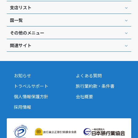
支店リスト
16
17
18
19
20
21
22
23
24
25
26
27
28
29
国一覧
30
その他のメニュー
関連サイト
5
5月未定
2028年
月
1
2
3
4
5
6
7
8
9
10
11
12
13
お知らせ
よくある質問
14
15
16
17
18
19
20
トラベルサポート
旅行業約款・条件書
21
22
23
24
25
26
27
個人情報保護方針
会社概要
28
29
30
31
採用情報
6
6月未定
2028年
月