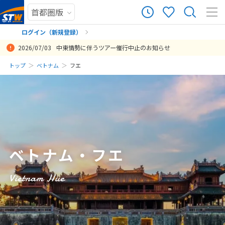
3
ツアー件数
件
ログイン（新規登録）
2026/07/03
中東情勢に伴うツアー催行中止のお知らせ
× カレンダーを閉じる
まだ履歴がありません
トップ
ベトナム
フエ
ガイドさんが柔軟に対応され、また細かい情報も教えてくれて、とて
日
月
火
水
木
金
土
も楽しめました。また安心できました。日本語も何も問題なく、言語
まだ登録がありません
のストレスを感じずに過ごせました。
8
8月未定
2026年
月
投稿日：2022-12-01 15:19:21.082
1
2
3
4
5
6
7
8
ベトナム・フエ
9
10
11
12
13
14
15
16
17
18
19
20
21
22
Vietnam Hue
23
24
25
26
27
28
29
30
31