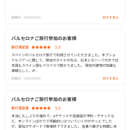
25
26
27
28
29
30
31
投稿日：2024/10/20
続きを見る
8
8月未定
2027年
月
バルセロナご旅行参加のお客様
1
2
3
4
5
6
7
旅行満足度
8
9
10
11
12
13
14
スペインのバルセロナ旅行で利用させていただきました。オプショ
ナルツアーに関して、現地のガイドの方は、日本とのハーフの方で日
15
16
17
18
19
20
21
本語もスペイン語もペラペラで助かりました。 現地の建物の知識も
22
23
24
25
26
27
28
素晴らしく、iP...
投稿日：2024/09/30
続きを見る
29
30
31
バルセロナご旅行参加のお客様
9
9月未定
2027年
月
旅行満足度
1
2
3
4
本当に久しぶりの海外で、eチケットや各施設の予約・チケットな
ど、オンラインばかりで年齢的にはついていくのがやっとでした
5
6
7
8
9
10
11
が、御社のサポートで無事終了できました。 各乗り継ぎも時間に余