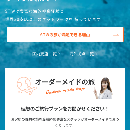
STWは豊富な海外視察経験と
世界30支店以上のネットワークを
持っています。
STWの旅が満足できる理由
国内支店一覧
海外拠点一覧
オーダーメイドの旅
Custom made trip
理想のご旅行プランをお聞かせください！
お客様の理想の旅を渡航経験豊富なスタッフがオーダーメイドでおつ
くりします。