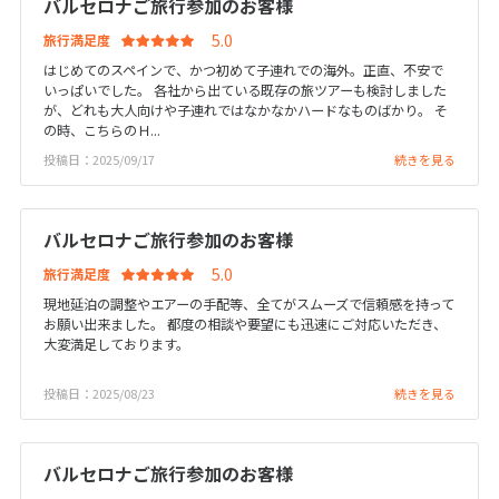
バルセロナご旅行参加のお客様
7
8
9
10
11
12
13
旅行満足度
14
15
16
17
18
19
20
はじめてのスペインで、かつ初めて子連れでの海外。正直、不安で
いっぱいでした。 各社から出ている既存の旅ツアーも検討しました
21
22
23
24
25
26
27
が、どれも大人向けや子連れではなかなかハードなものばかり。 そ
28
の時、こちらのＨ...
投稿日：2025/09/17
続きを見る
3
3月未定
2027年
月
バルセロナご旅行参加のお客様
1
2
3
4
5
6
旅行満足度
7
8
9
10
11
12
13
現地延泊の調整やエアーの手配等、全てがスムーズで信頼感を持って
お願い出来ました。 都度の相談や要望にも迅速にご対応いただき、
14
15
16
17
18
19
20
大変満足しております。
21
22
23
24
25
26
27
投稿日：2025/08/23
続きを見る
28
29
30
31
バルセロナご旅行参加のお客様
4
4月未定
2027年
月