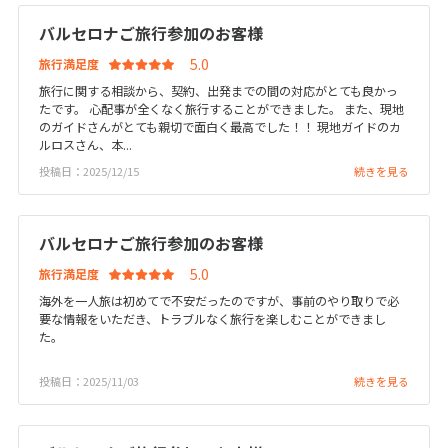
20
21
22
23
24
25
26
バルセロナご旅行参加のお客様
27
28
29
30
31
旅行満足度
旅行に関する相談から、契約、出発までの間の対応がとても良かっ
1
たです。 心配事が全くなく旅行することができました。 また、現地
1月未定
2027年
月
のガイドさんがとても親切で面白く最高でした！！ 現地ガイドのカ
ルロスさん、本...
1
2
投稿日：2025/12/15
続きを見る
3
4
5
6
7
8
9
10
11
12
13
14
15
16
バルセロナご旅行参加のお客様
17
18
19
20
21
22
23
旅行満足度
24
25
26
27
28
29
30
海外を一人旅は初めてで不安だったのですが、事前のやり取りで必
31
要な情報をいただき、トラブルなく旅行を楽しむことができまし
た。
投稿日：2025/11/03
続きを見る
2
2月未定
2027年
月
1
2
3
4
5
6