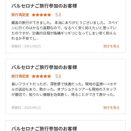
27
28
29
バルセロナご旅行参加のお客様
旅行満足度
最高の旅行ができました。 本当にありがとうございました。 スペイ
3
3月未定
2028年
月
ンに行くのはかなり高額なので、なるべく安く抑えたいと思ってい
たのですが、計画の日程が結構ギリギリになってしまい安く抑えら
れるか不安でし...
1
2
3
4
投稿日：2023/09/25
続きを見る
5
6
7
8
9
10
11
12
13
14
15
16
17
18
バルセロナご旅行参加のお客様
19
20
21
22
23
24
25
旅行満足度
26
27
28
29
30
31
長いフライトだったが、深夜便で快適だった。現地の空港←→ホテ
ルの送迎もあり、助かった。オプショナルツアーも現地のスタッフ
が親切で、知りたい情報を効率良く、得ることができて良かった。
4
4月未定
2028年
月
投稿日：2023/09/13
続きを見る
1
2
3
4
5
6
7
8
バルセロナご旅行参加のお客様
9
10
11
12
13
14
15