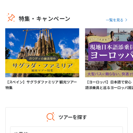
1
2
3
4
5
6
7
8
9
10
特集・キャンペーン
11
12
13
14
15
16
一覧を見る
17
18
19
20
21
22
23
24
25
26
27
28
29
30
7
7月未定
2028年
月
1
【スペイン】サグラダファミリア 観光ツアー
【ヨーロッパ】日本語で安心
2
3
4
5
6
7
8
特集
語添乗員と巡るヨーロッパ周
9
10
11
12
13
14
15
16
17
18
19
20
21
22
23
24
25
26
27
28
29
ツアーを探す
30
31