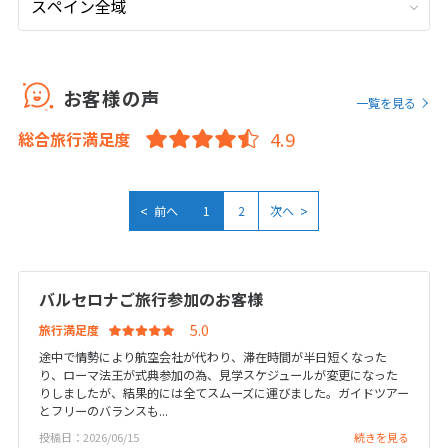
とです。 朝食が全部バイキングで、種類もすごく豊富で、全部美味し
9
9月未定
くて、部屋も綺麗で、しかも観光に便利な場所にあったのが最高でし
2026年
月
た。 観光したいところが多すぎたので、朝ご飯が美味しいかったのも
あって、朝たくさん食べて昼はご飯をほぼ食べずに観光しまくりまし
1
2
3
4
5
お客様の声
た。 最後に、STワールド自体があまり有名ではないように感じたの
一覧を見る
6
7
8
9
10
11
12
と、一度も対面しないままの旅行になったので最初は正直不安でした
総合旅行満足度
が、本当に大満足で最高の新婚旅行になりました。本当に感謝してい
13
14
15
16
17
18
19
ます。 一点、スペインでSTワーエルドのマイページが見れなかったの
20
21
22
23
24
25
26
で、それはちょっと怖かったです。 でもほぼ個人旅行のような感じだ
ったので危機管理は徹底していたので大丈夫でした。 出発前にお電話
27
28
29
30
<
>
前へ
1
2
次へ
頂いたりして、チケットのことなど事前に必要なことを電話で点検す
るように確認できるともっと安心だったかもしれません。 でも本当に
満足しています。 ありがとうございました。
10
10月未定
2026年
月
バルセロナご旅行参加のお客様
投稿日：2023/09/25
1
2
3
旅行満足度
4
5
6
7
8
9
10
途中で情勢により航空会社が代わり、滞在時間が半日短くなった
り、ローマ法王が式典参加の為、見学スケジュールが変更になった
11
12
13
14
15
16
17
りしましたが、結果的には全てスムーズに運びました。ガイドツアー
とフリーのバランスも...
18
19
20
21
22
23
24
投稿日：2026/06/15
続きを見る