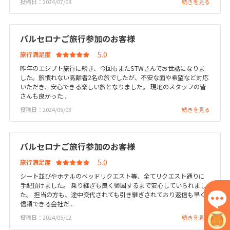
投稿日：2024/07/08
続きを見る
1
2
3
4
5
6
7
8
9
10
11
12
13
バルセロナご旅行参加のお客様
14
15
16
17
18
19
20
旅行満足度
21
22
23
24
25
26
27
昨年のエジプト旅行に続き、今回もまたSTWさんでお世話になりま
28
29
30
した。旅慣れない高齢者2名の旅でしたが、不安な面や希望など対応
いただき、安心できる楽しい旅となりました。 現地のスタッフの皆
さんも良かった...
12
投稿日：2024/06/03
続きを見る
12月未定
2027年
月
1
2
3
4
バルセロナご旅行参加のお客様
5
6
7
8
9
10
11
旅行満足度
12
13
14
15
16
17
18
シート並びやホテルのベッドリクエスト等、全てリクエスト通りに
19
20
21
22
23
24
25
手配頂けました。 乗り継ぎも良く帰国するまで安心していられまし
た。 担当の方も、途中交代されても引き継ぎされており返信も早く
26
27
28
29
30
31
信頼できる会社だ...
投稿日：2024/05/12
続きを見る