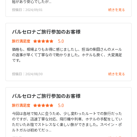
裕があり安心でしたが...
12
13
14
15
16
17
18
投稿日：2024/09/01
続きを見る
19
20
21
22
23
24
25
26
27
28
29
30
バルセロナご旅行参加のお客様
旅行満足度
10
10月未定
2027年
月
価格も、相場よりもお得に感じましたし、担当の柴田さんのメール
の返事が早くて丁寧なので助かりました。ホテルも良く、大変満足
1
2
です。
3
4
5
6
7
8
9
投稿日：2024/08/30
続きを見る
10
11
12
13
14
15
16
17
18
19
20
21
22
23
バルセロナご旅行参加のお客様
24
25
26
27
28
29
30
旅行満足度
31
今回は各地で知人に会うため、少し変わったルートでの旅行だった
のですが、迅速丁寧な対応、飛行機や列車、ホテルの手配をしてい
ただいたお陰でストレスなく楽しい旅ができました。スペイン・ポ
11
11月未定
2027年
月
ルトガルは初めてだっ...