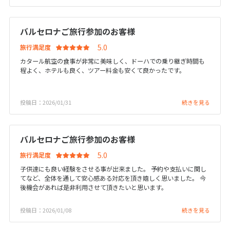
25
26
27
28
29
30
31
バルセロナご旅行参加のお客様
11
11月未定
2026年
月
旅行満足度
1
2
3
4
5
6
7
カタール航空の食事が非常に美味しく、ドーハでの乗り継ぎ時間も
程よく、ホテルも良く、ツアー料金も安くて良かったです。
8
9
10
11
12
13
14
15
16
17
18
19
20
21
投稿日：2026/01/31
続きを見る
22
23
24
25
26
27
28
29
30
バルセロナご旅行参加のお客様
旅行満足度
12
12月未定
2026年
月
子供達にも良い経験をさせる事が出来ました。 予約や支払いに関し
てなど、全体を通して安心感ある対応を頂き嬉しく思いました。 今
1
2
3
4
5
後機会があれば是非利用させて頂きたいと思います。
6
7
8
9
10
11
12
投稿日：2026/01/08
続きを見る
13
14
15
16
17
18
19