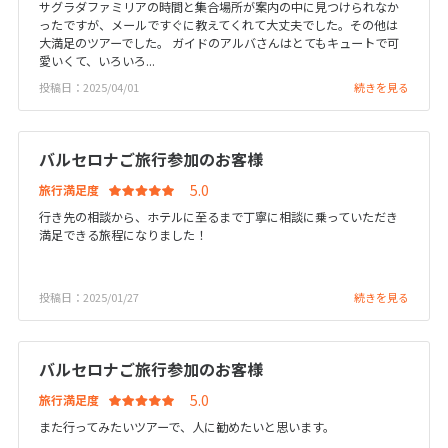
サグラダファミリアの時間と集合場所が案内の中に見つけられなか
ったですが、メールですぐに教えてくれて大丈夫でした。その他は
大満足のツアーでした。 ガイドのアルバさんはとてもキュートで可
6
6月未定
愛いくて、いろいろ...
2027年
月
投稿日：2025/04/01
続きを見る
1
2
3
4
5
6
7
8
9
10
11
12
バルセロナご旅行参加のお客様
13
14
15
16
17
18
19
旅行満足度
20
21
22
23
24
25
26
行き先の相談から、ホテルに至るまで丁寧に相談に乗っていただき
27
28
29
30
満足できる旅程になりました！
投稿日：2025/01/27
7
続きを見る
7月未定
2027年
月
1
2
3
バルセロナご旅行参加のお客様
4
5
6
7
8
9
10
旅行満足度
11
12
13
14
15
16
17
また行ってみたいツアーで、人に勧めたいと思います。
18
19
20
21
22
23
24