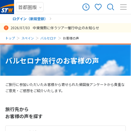
758
ツアー件数
件
ログイン（新規登録）
2026/07/03
中東情勢に伴うツアー催行中止のお知らせ
× カレンダーを閉じる
まだ履歴がありません
トップ
スペイン
バルセロナ
お客様の声
途中で情勢により航空会社が代わり、滞在時間が半日短くなったり、
カタール航空の食事が非常に美味しく、ドーハでの乗り継ぎ時間も程
子供達にも良い経験をさせる事が出来ました。 予約や支払いに関して
旅行に関する相談から、契約、出発までの間の対応がとても良かった
海外を一人旅は初めてで不安だったのですが、事前のやり取りで必要
はじめてのスペインで、かつ初めて子連れでの海外。正直、不安でい
現地延泊の調整やエアーの手配等、全てがスムーズで信頼感を持って
現地でのツアーガイドの方にとてもお世話になりました。 現地の方と
観光したい街を効率的に巡る理想的なスケジュールでした！ 都市へは
サグラダファミリアの時間と集合場所が案内の中に見つけられなかっ
行き先の相談から、ホテルに至るまで丁寧に相談に乗っていただき満
また行ってみたいツアーで、人に勧めたいと思います。
スペインのバルセロナ旅行で利用させていただきました。オプショナ
本当に久しぶりの海外で、eチケットや各施設の予約・チケットなど、
価格も、相場よりもお得に感じましたし、担当の柴田さんのメールの
今回は各地で知人に会うため、少し変わったルートでの旅行だったの
昨年のエジプト旅行に続き、今回もまたSTWさんでお世話になりまし
シート並びやホテルのベッドリクエスト等、全てリクエスト通りに手
移動手段や宿泊のみ手配していただき、それ以外はフリープランとい
バルセロ・ローマともにトラブルなく、楽しめました！ 飛行機の事前
最高の旅行ができました。 本当にありがとうございました。 スペイン
長いフライトだったが、深夜便で快適だった。現地の空港←→ホテル
短い旅行日程の中でも十分に満喫できる内容で、今回ツアーに参加で
スペインの4都市を周遊でき，都市によってがらりと雰囲気も変わり，
日
月
火
水
木
金
土
ローマ法王が式典参加の為、見学スケジュールが変更になったりしま
よく、ホテルも良く、ツアー料金も安くて良かったです。
など、全体を通して安心感ある対応を頂き嬉しく思いました。 今後機
です。 心配事が全くなく旅行することができました。 また、現地のガ
な情報をいただき、トラブルなく旅行を楽しむことができました。
っぱいでした。 各社から出ている既存の旅ツアーも検討しましたが、
お願い出来ました。 都度の相談や要望にも迅速にご対応いただき、大
いうこともあり、地域のおすすめのレストランやカフェなども教えて
自分達で移動だったので団体ツアーでは出来ない経験も楽しむ事がで
たですが、メールですぐに教えてくれて大丈夫でした。その他は大満
足できる旅程になりました！
ルツアーに関して、現地のガイドの方は、日本とのハーフの方で日本
オンラインばかりで年齢的にはついていくのがやっとでしたが、御社
返事が早くて丁寧なので助かりました。ホテルも良く、大変満足で
ですが、迅速丁寧な対応、飛行機や列車、ホテルの手配をしていただ
た。旅慣れない高齢者2名の旅でしたが、不安な面や希望など対応い
配頂けました。 乗り継ぎも良く帰国するまで安心していられました。
う、こちらの希望を叶えていただいたことに大変満足しております。
オンラインチェックインや、ホテルバウチャーをメールで共有いただ
に行くのはかなり高額なので、なるべく安く抑えたいと思っていたの
の送迎もあり、助かった。オプショナルツアーも現地のスタッフが親
きてとても楽しかったです！とても満足しています！
大変満足できる旅行となりました．宿泊数等のスケジュール変更にも
まだ登録がありません
投稿日：2024/10/20
したが、結果的には全てスムーズに運びました。ガイドツアーとフリ
会があれば是非利用させて頂きたいと思います。
イドさんがとても親切で面白く最高でした！！ 現地ガイドのカルロス
どれも大人向けや子連れではなかなかハードなものばかり。 その時、
変満足しております。
いただけたのも、とても良かったです。
きました！ ご紹介して下さり、ありがとうございました。
足のツアーでした。 ガイドのアルバさんはとてもキュートで可愛いく
語もスペイン語もペラペラで助かりました。 現地の建物の知識も素晴
のサポートで無事終了できました。 各乗り継ぎも時間に余裕があり安
す。
いたお陰でストレスなく楽しい旅ができました。スペイン・ポルトガ
ただき、安心できる楽しい旅となりました。 現地のスタッフの皆さん
担当の方も、途中交代されても引き継ぎされており返信も早く信頼で
き助かりました。
ですが、計画の日程が結構ギリギリになってしまい安く抑えられるか
切で、知りたい情報を効率良く、得ることができて良かった。
柔軟にご対応いただき，大変助かりました．こちらの予約が遅かった
8
バルセロナ旅行のお客様の声
投稿日：2026/01/31
投稿日：2025/11/03
投稿日：2025/01/27
投稿日：2024/05/05
投稿日：2020/01/28
8月未定
2026年
月
ーのバランスも良かったです。予定していたものは全てこなせ、奇跡
さん、本当にありがとうございました！ また会いたいです。
こちらのＨＰを見つけて、完全オーダーでツアーを組んでくださり、
て、いろいろ教えてくれて良かったです。
らしく、iPadを片手に資料を見せてもらいながらガイドをいただけま
心でしたが、やはりヨーロッパは遠いと改めて痛感した次第です。今
ルは初めてだったのですが、スケジュールがタイトだった為、いくつ
も良かったですよ～
きる会社だと改めて思いました。
不安でした。 また、高額な旅行になるので、他社と比較して対応して
ことが原因なのですが，少し残念だったのは，グラナダでパラドール
投稿日：2026/01/08
投稿日：2025/08/23
投稿日：2025/08/19
投稿日：2025/06/21
投稿日：2024/08/30
投稿日：2024/03/17
投稿日：2023/09/13
の出会いもいっぱいの素敵な満足行く旅行となりました。
また度重なる質問にも丁寧に対応してくださったので、本当に安心し
した。私たちは1日丸々のオプショナルツアーで申し込んだため、ラン
回の目的であるサグラダファミリアを十分に堪能しました。
か予定を削ったところもあり素敵な場所が多かったので次回はもう少
くださる方の人間味で決めようと思っていたのですが、浅野さんや他
に泊まれなかったこと，グラナダ→バルセロナ間の飛行機の時間が選
投稿日：2025/12/15
投稿日：2025/04/01
投稿日：2024/06/03
投稿日：2024/05/12
1
て飛び立つことができました。実際に現地でもホテルは移動に便利
チも一緒にいただき楽しい時間を過ごせました。また、現地のおすす
し余裕を持ってゆったりと周遊できたらと思いました。またバルセロ
のスタッフの方々が非常に丁寧にやり取りしてくださったので信頼で
べずバルセロナでの観光時間が少し短かったこと，帰りのドバイでの
投稿日：2026/06/15
投稿日：2024/09/01
で、飛行機も座席が快適な位置で、とてもありがたかったです。紹介
めのバルの情報やおすすめのお土産など、ガイドブックにのっていな
ナのサグラダファミリア、グエル公園については当日券は完売してい
きました。 今回、スペインで美術館を多く回るのが一つの目標だった
トランジットがかなり長かったことです．
2
3
4
5
6
7
8
ご旅行に参加いただいたお客様から寄せられた帰国後アンケートから貴重な
してくださったオプショナルツアーもどれもお値段以上に素敵なもの
いもこともたくさん教えていただき有意義な旅行となりました。一生
たので、必ずネットでの事前予約をお薦めします（私たちはガウディ
ため、ホテルと飛行機以外ほぼ個人旅行のようなプランにしたこと
投稿日：2020/01/06
9
10
11
12
13
14
15
ご意見・ご感想をご紹介いたします。
が多く、大満足な旅でした。
の思い出になりました。ありがとうございます。
建築は全て予約して行きました。）
で、心ゆくまで美術館など見たいものを自分のペースで観れたのが良
かったです。本当にこれに関してはスペインまで来た価値をとても感
16
17
18
19
20
21
22
投稿日：2025/09/17
投稿日：2024/09/30
投稿日：2024/07/08
じられて大満足でした。 また、自分たちでどう行動するか計画を立て
旅行先から
23
24
25
26
27
28
29
るのがかなり大変でしたが、色々調べたからこそ深く理解できて楽し
お客様の声を探す
めました。これはツアーだと受け身になってしまうと思うのですごく
30
31
良かったです。浅野さんからも色々助言頂けたのも助かりました。 特
に今回良かったのが、用意していただいたホテルが全部最高だったこ