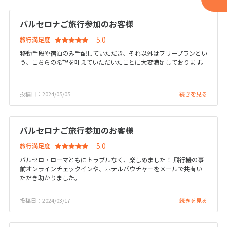
1
1月未定
2028年
月
バルセロナご旅行参加のお客様
1
旅行満足度
2
3
4
5
6
7
8
移動手段や宿泊のみ手配していただき、それ以外はフリープランとい
9
10
11
12
13
14
15
う、こちらの希望を叶えていただいたことに大変満足しております。
16
17
18
19
20
21
22
投稿日：2024/05/05
23
24
25
26
27
28
続きを見る
29
30
31
バルセロナご旅行参加のお客様
2
旅行満足度
2月未定
2028年
月
バルセロ・ローマともにトラブルなく、楽しめました！ 飛行機の事
前オンラインチェックインや、ホテルバウチャーをメールで共有い
1
2
3
4
5
ただき助かりました。
6
7
8
9
10
11
12
投稿日：2024/03/17
続きを見る
13
14
15
16
17
18
19
20
21
22
23
24
25
26