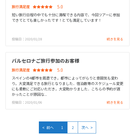
旅行満足度
16
17
18
19
20
21
22
短い旅行日程の中でも十分に満喫できる内容で、今回ツアーに参加
23
24
25
26
27
28
29
できてとても楽しかったです！とても満足しています！
30
投稿日：2020/01/28
続きを見る
5
5月未定
2028年
月
バルセロナご旅行参加のお客様
1
2
3
4
5
6
旅行満足度
7
8
9
10
11
12
13
スペインの4都市を周遊でき，都市によってがらりと雰囲気も変わ
14
15
16
17
18
19
20
り，大変満足できる旅行となりました．宿泊数等のスケジュール変更
にも柔軟にご対応いただき，大変助かりました．こちらの予約が遅
21
22
23
24
25
26
27
かったことが原因な...
28
29
30
31
投稿日：2020/01/06
続きを見る
6
6月未定
2028年
月
<
>
前へ
1
2
次へ