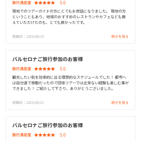
旅行満足度
1
2
3
現地でのツアーガイドの方にとてもお世話になりました。 現地の方
ということもあり、地域のおすすめのレストランやカフェなども教
4
5
6
7
8
9
10
えていただけたのも、とても良かったです。
11
12
13
14
15
16
17
投稿日：2025/08/19
続きを見る
18
19
20
21
22
23
24
25
26
27
28
29
30
バルセロナご旅行参加のお客様
旅行満足度
5
5月未定
2027年
月
観光したい街を効率的に巡る理想的なスケジュールでした！ 都市へ
は自分達で移動だったので団体ツアーでは出来ない経験も楽しむ事が
1
できました！ ご紹介して下さり、ありがとうございました。
2
3
4
5
6
7
8
投稿日：2025/06/21
続きを見る
9
10
11
12
13
14
15
16
17
18
19
20
21
22
バルセロナご旅行参加のお客様
23
24
25
26
27
28
29
旅行満足度
30
31