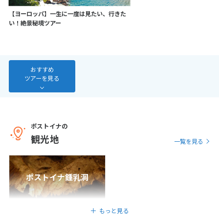
7
8
9
10
11
12
13
【ヨーロッパ】一生に一度は見たい、行きた
い！絶景秘境ツアー
14
15
16
17
18
19
20
21
22
23
24
25
26
27
28
おすすめ
ツアーを見る
3
3月未定
2027年
月
1
2
3
4
5
6
ポストイナの
7
8
9
10
11
12
13
観光地
一覧を見る
14
15
16
17
18
19
20
21
22
23
24
25
26
27
ポストイナ鍾乳洞
28
29
30
31
4
もっと見る
4月未定
2027年
月