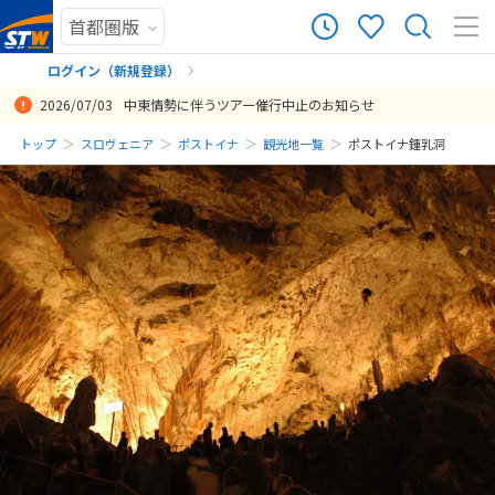
ログイン（新規登録）
2026/07/03
中東情勢に伴うツアー催行中止のお知らせ
まだ履歴がありません
トップ
スロヴェニア
ポストイナ
観光地一覧
ポストイナ鍾乳洞
まだ登録がありません