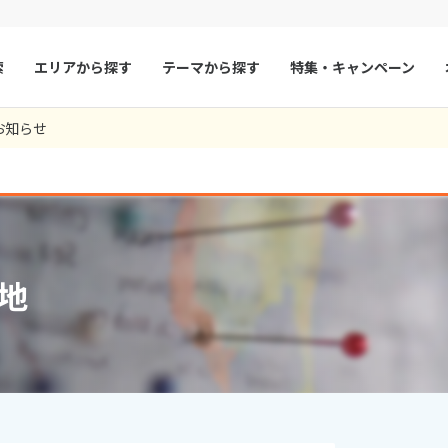
索
エリアから探す
テーマから探す
特集・キャンペーン
47
ツアー件数
件
お知らせ
× カレンダーを閉じる
マルタ
冬旅
スペイン
ゴールデンウィー
フランス
夏旅
モナコ
9
8月未定
2026年
月
ルクセンブルク
イギリス
火
水
木
金
土
日
月
火
水
木
チェコ
オーストリア
1
1
2
3
地
スロヴァキア
アイスランド
4
5
6
7
8
6
7
8
9
10
ン
11
12
13
デンマーク
14
15
13
14
ノルウェー
15
16
17
18
19
20
21
22
20
21
22
23
24
リトアニア
ギリシャ
25
26
27
28
29
27
28
29
30
ア
モンテネグロ
ブルガリア
ア
ボスニア・ヘルツェゴビナ
セルビア