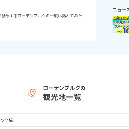
ニュー
11
お勧めするローテンブルクの一度は訪れてみた
10月未定
月
2026年
月
火
水
木
金
土
日
月
火
水
木
1
2
3
1
2
3
4
5
6
7
8
9
10
8
9
10
11
12
13
14
15
16
17
15
16
17
18
19
20
21
22
23
24
22
23
24
25
26
27
28
29
30
31
29
30
ローテンブルクの
観光地一覧