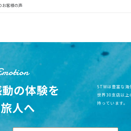
のお客様の声
Emotion
感動の体験を
STWは豊富な
世界30支店以
の旅人へ
持っています。