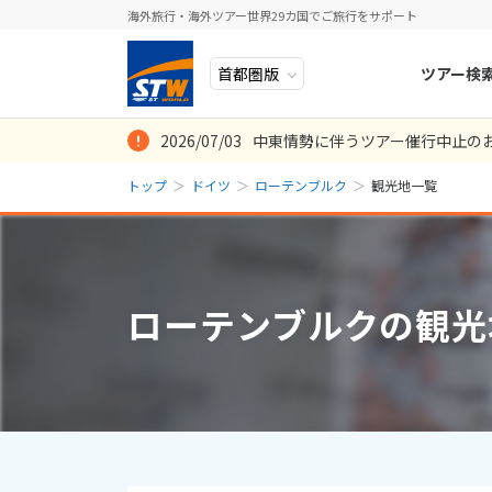
海外旅行・海外ツアー世界29カ国でご旅行をサポート
ツアー検
2026/07/03
中東情勢に伴うツアー催行中止の
ヨーロッパ
人気のテーマ
イタリア
秋旅
トップ
ドイツ
ローテンブルク
観光地一覧
中近東・トルコ
お得な旅
ドイツ
年末年始
8
2026年
月
アフリカ
誰と行く？
ベルギー
日
月
アジア
目的
スイス
ローテンブルクの観光
ロシア・中央アジア
ポーランド
2
3
アメリカ・カナダ
スウェーデ
9
10
中南米・カリブ海
16
17
ラトビア
23
24
モルディブ・他インド洋
スロヴェニ
30
31
太平洋地域
北マケドニ