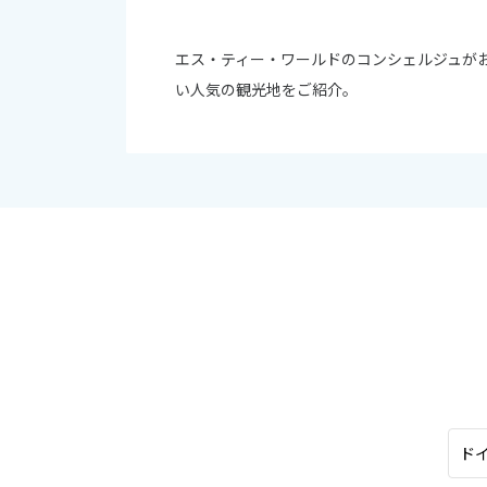
オセアニア
10
ハワイ
エス・ティー・ワールドのコンシェルジュが
2026年
い人気の観光地をご紹介。
日
月
4
5
11
12
18
19
25
26