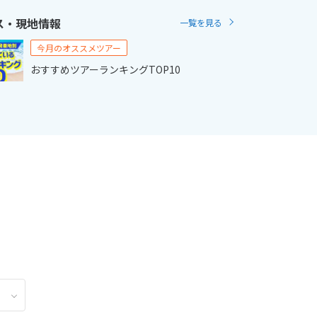
ス・現地情報
一覧を見る
2
11月未定
2月未定
2027年
月
今月のオススメツアー
おすすめツアーランキングTOP10
金
土
日
月
火
水
木
金
土
6
7
1
2
3
4
5
6
13
14
7
8
9
10
11
12
13
20
21
14
15
16
17
18
19
20
27
28
21
22
23
24
25
26
27
28