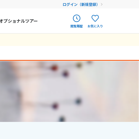
ログイン（新規登録）
オプショナルツアー
閲覧履歴
お気に入り
ク
ポルトガル
春旅
オランダ
12
9月未定
12月未定
2026年
月
アイルランド
まだ履歴がありません
まだ登録がありません
金
土
日
月
火
水
木
金
土
ハンガリー
4
5
1
2
3
4
5
フィンランド
11
12
6
7
8
9
10
11
12
18
19
エストニア
13
14
15
16
17
18
19
25
26
20
21
22
23
24
25
26
クロアチア
27
28
29
30
31
ルーマニア
フェロー諸島