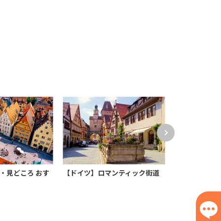
・見どころ おす
【ドイツ】ロマンティック街道
【ドイツ】ジ
ス 使い方・買