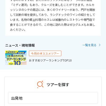
25
26
27
28
29
30
31
「ミディ運河」もあり、クルーズを楽しむことができます。カルカ
ッソンヌのシテの周辺には、多くのワイナリーがあり、門戸を開放
して試飲の場を提供しており、ラングドックのワインの紹介をして
11
11月未定
2026年
月
います。名物の郷土料理のカスレは城塞内のレストランや専門店で
食することができるので、この地に訪れた際はぜひグルメもお楽し
1
2
3
4
5
6
7
みください。
8
9
10
11
12
13
14
15
16
17
18
19
20
21
ニュース・現地情報
一覧を見る
22
23
24
25
26
27
28
今月のオススメツアー
29
30
おすすめツアーランキングTOP10
12
12月未定
2026年
月
ツアーを探す
1
2
3
4
5
6
7
8
9
10
11
12
出発地
13
14
15
16
17
18
19