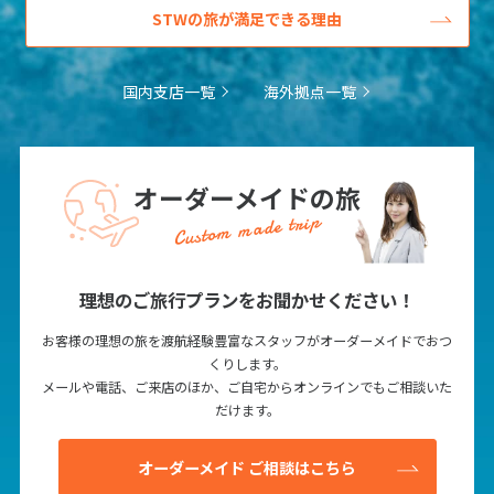
12
13
14
15
16
17
18
STWの旅が満足できる理由
19
20
21
22
23
24
25
26
27
28
29
30
国内支店一覧
海外拠点一覧
10
10月未定
2027年
月
オーダーメイドの旅
1
2
Custom made trip
3
4
5
6
7
8
9
10
11
12
13
14
15
16
理想のご旅行プランをお聞かせください！
17
18
19
20
21
22
23
お客様の理想の旅を渡航経験豊富なスタッフがオーダーメイドでおつ
24
25
26
27
28
29
30
くりします。
31
メールや電話、ご来店のほか、ご自宅からオンラインでもご相談いた
だけます。
11
11月未定
オーダーメイド ご相談はこちら
2027年
月