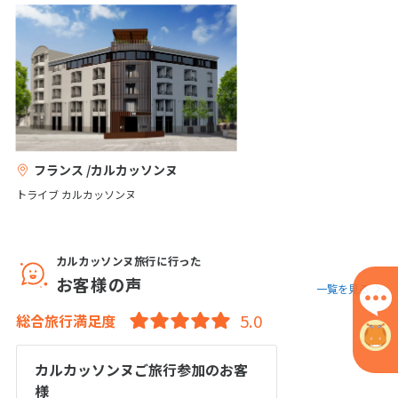
1
2
3
4
5
6
7
8
9
10
11
12
13
14
15
16
17
18
19
20
21
22
23
24
25
26
27
28
29
30
フランス /カルカッソンヌ
トライブ カルカッソンヌ
5
5月未定
2027年
月
1
カルカッソンヌ旅行に行った
2
3
4
5
6
7
8
お客様の声
一覧を見る
9
10
11
12
13
14
15
総合旅行満足度
16
17
18
19
20
21
22
23
24
25
26
27
28
29
カルカッソンヌご旅行参加のお客
30
31
様