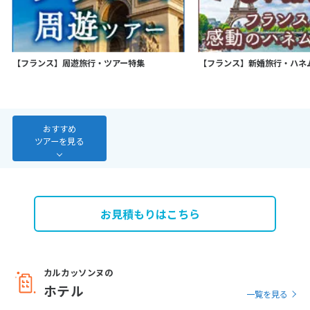
7
8
9
10
11
12
13
14
15
16
17
18
19
20
21
22
23
24
25
26
27
【フランス】周遊旅行・ツアー特集
【フランス】新婚旅行・ハネ
28
3
おすすめ
3月未定
2027年
月
ツアーを見る
1
2
3
4
5
6
7
8
9
10
11
12
13
14
15
16
17
18
19
20
お見積もりはこちら
21
22
23
24
25
26
27
28
29
30
31
カルカッソンヌの
ホテル
一覧を見る
4
4月未定
2027年
月