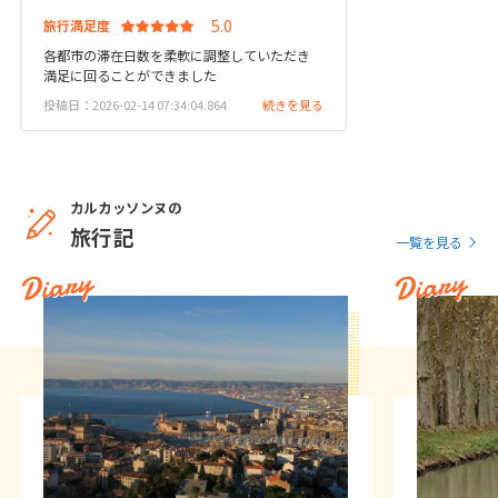
旅行満足度
各都市の滞在日数を柔軟に調整していただき
6
6月未定
2027年
月
満足に回ることができました
投稿日：2026-02-14 07:34:04.864
続きを見る
1
2
3
4
5
6
7
8
9
10
11
12
13
14
15
16
17
18
19
カルカッソンヌの
20
21
22
23
24
25
26
旅行記
一覧を見る
27
28
29
30
Diary
Diary
7
7月未定
2027年
月
1
2
3
4
5
6
7
8
9
10
11
12
13
14
15
16
17
18
19
20
21
22
23
24