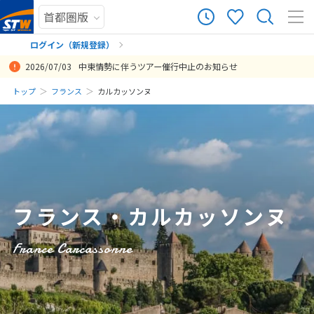
0
ツアー件数
件
ログイン（新規登録）
2026/07/03
中東情勢に伴うツアー催行中止のお知らせ
× カレンダーを閉じる
まだ履歴がありません
トップ
フランス
カルカッソンヌ
各都市の滞在日数を柔軟に調整していただき満足に回ることができま
日
月
火
水
木
金
土
した
まだ登録がありません
8
投稿日：2026-02-14 07:34:04.864
8月未定
2026年
月
1
2
3
4
5
6
7
8
フランス・カルカッソンヌ
9
10
11
12
13
14
15
16
17
18
19
20
21
22
France Carcassonne
23
24
25
26
27
28
29
30
31