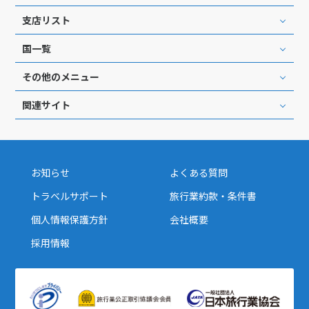
1
1月未定
2028年
月
支店リスト
1
国一覧
2
3
4
5
6
7
8
その他のメニュー
9
10
11
12
13
14
15
関連サイト
16
17
18
19
20
21
22
23
24
25
26
27
28
29
30
31
お知らせ
よくある質問
トラベルサポート
旅行業約款・条件書
2
2月未定
2028年
月
個人情報保護方針
会社概要
1
2
3
4
5
採用情報
6
7
8
9
10
11
12
13
14
15
16
17
18
19
20
21
22
23
24
25
26