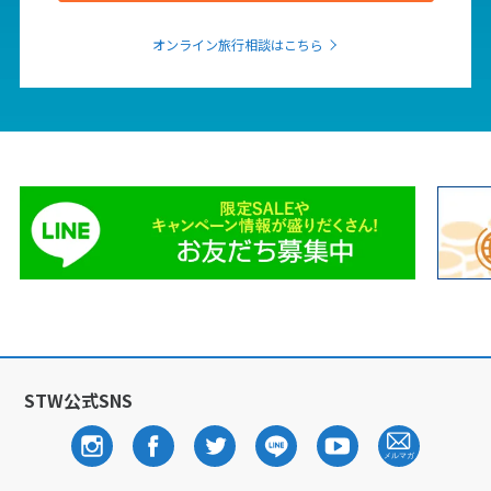
1
2
3
4
5
6
オンライン旅行相談はこちら
7
8
9
10
11
12
13
14
15
16
17
18
19
20
21
22
23
24
25
26
27
28
29
30
12
12月未定
2027年
月
1
2
3
4
5
6
7
8
9
10
11
12
13
14
15
16
17
18
19
20
21
22
23
24
25
STW公式SNS
26
27
28
29
30
31