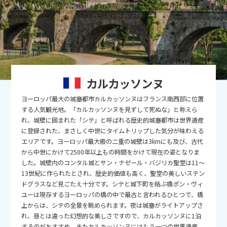
9
9月未定
2026年
月
1
2
3
4
5
6
7
8
9
10
11
12
13
14
15
16
17
18
19
カルカッソンヌ
20
21
22
23
24
25
26
ヨーロッパ最大の城塞都市カルカッソンヌはフランス南西部に位置
27
28
29
30
する人気観光地。「カルカッソンヌを見ずして死ぬな」と称えら
れ、城壁に囲まれた「シテ」と呼ばれる歴史的城塞都市は世界遺産
に登録された、まさしく中世にタイムトリップした気分が味わえる
10
10月未定
2026年
月
エリアです。ヨーロッパ最大級の二重の城壁は3kmにも及び、古代
から中世にかけて2500年以上もの時間をかけて現在の姿となりま
1
2
3
した。城壁内のコンタル城とサン・ナゼール・バジリカ聖堂は11～
13世紀に作られたとされ、歴史的価値も高く、聖堂の美しいステン
4
5
6
7
8
9
10
ドグラスなど見ごたえ十分です。シテと城下町を結ぶ橋ポン・ヴィ
11
12
13
14
15
16
17
ユーは現存するヨーロッパの橋の中で最古と言われるひとつで、橋
上からは、シテの全景を眺められます。夜は城塞がライトアップさ
18
19
20
21
22
23
24
れ、昼とは違った幻想的な美しさですので、カルカッソンヌに1泊
するのがおすすめ。またカルカッソンヌにはもう一つの世界遺産