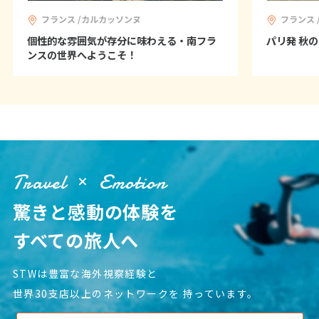
フランス /カルカッソンヌ
フランス 
25
26
27
28
29
30
31
個性的な雰囲気が存分に味わえる・南フラ
パリ発 秋
ンスの世界へようこそ！
8
8月未定
2027年
月
1
2
3
4
5
6
7
8
9
10
11
12
13
14
15
16
17
18
19
20
21
22
23
24
25
26
27
28
Travel
Emotion
29
30
31
驚きと感動の体験を
すべての旅人へ
9
9月未定
2027年
月
STWは豊富な海外視察経験と
1
2
3
4
世界30支店以上のネットワークを
持っています。
5
6
7
8
9
10
11