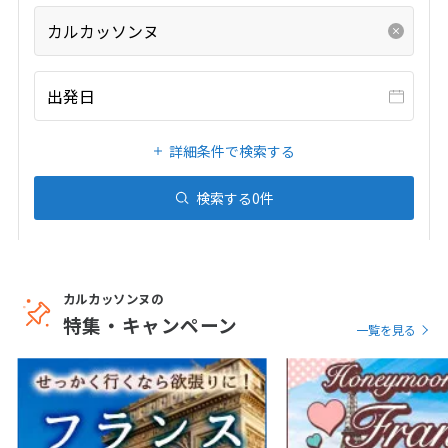
20
21
22
23
24
25
26
カルカッソンヌ
27
28
29
30
31
出発日
1
1月未定
2027年
月
詳細条件で検索する
1
2
3
4
5
6
7
8
9
検索する
0
件
10
11
12
13
14
15
16
17
18
19
20
21
22
23
24
25
26
27
28
29
30
カルカッソンヌの
31
特集・キャンペーン
一覧を見る
2
2月未定
2027年
月
1
2
3
4
5
6