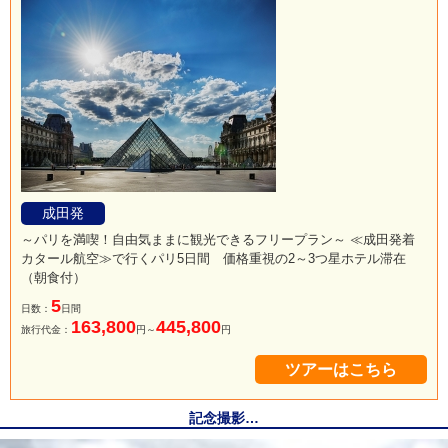
成田発
～パリを満喫！自由気ままに観光できるフリープラン～ ≪成田発着
カタール航空≫で行くパリ5日間 価格重視の2～3つ星ホテル滞在
（朝食付）
5
日数：
日間
163,800
445,800
旅行代金：
円～
円
ツアーはこちら
記念撮影…