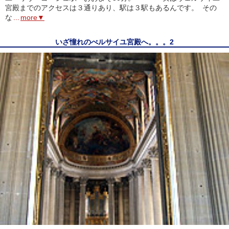
宮殿までのアクセスは３通りあり、駅は３駅もあるんです。 その
な
...
more▼
いざ憧れのべルサイユ宮殿へ。。。2