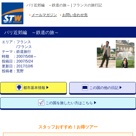
パリ近郊編 ～鉄道の旅～ | フランスの旅行記
メールマガジン
お問い合わせ先
パリ近郊編 ～鉄道の旅～
エリア
フランス
/フランス
テーマ
鉄道旅行
時期
2007/5/08～
投稿日
2007/5/24
更新日
2017/10/6
投稿者
荒野
都市
基本情報
この国の
他の日記
この国を
旅したい方はこちら
スタッフおすすめ！お得ツアー