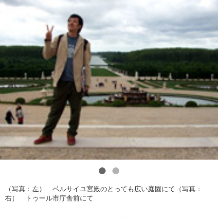
1
2
（写真：左） ベルサイユ宮殿のとっても広い庭園にて
（写真：
右） トゥール市庁舎前にて