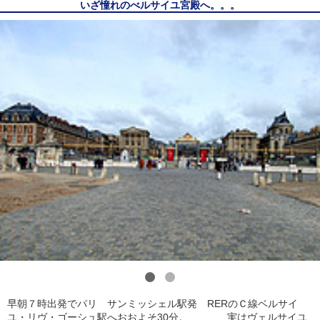
いざ憧れのべルサイユ宮殿へ。。。
1
2
早朝７時出発でパリ サンミッシェル駅発 RERのＣ線ベルサイ
ユ・リヴ・ゴーシュ駅へおおよそ30分。 実はヴェルサイユ