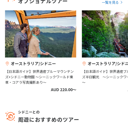
オプショナルツアー
一覧を見る
1
2
3
4
5
6
7
8
9
10
11
12
13
14
15
16
17
18
19
20
21
22
23
24
25
26
27
28
29
30
12
12月未定
2027年
月
オーストラリア/シドニー
オーストラリア/シド
【日本語ガイド】世界遺産ブルーマウンテン
【日本語ガイド】世界遺産ブ
1
2
3
4
ズ+シドニー動物園 ～シーニックワールド乗
ズ半日観光 ～シーニックワ
車・コアラ写真撮影あり～
～
5
6
7
8
9
10
11
AUD 220.00〜
12
13
14
15
16
17
18
19
20
21
22
23
24
25
26
27
28
29
30
31
シドニーとの
周遊におすすめのツアー