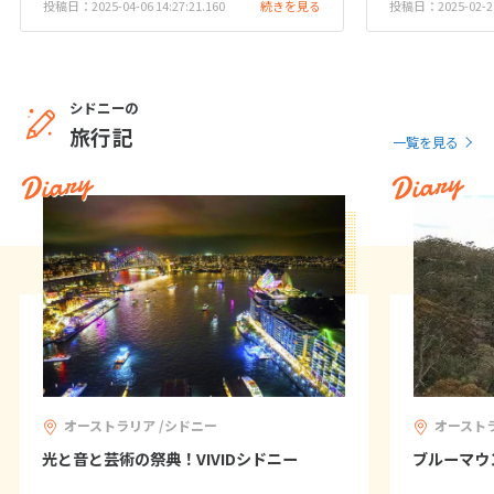
投稿日：2025-04-06 14:27:21.160
続きを見る
投稿日：2025-02-21 
27
28
29
3
3月未定
2028年
月
シドニーの
旅行記
一覧を見る
1
2
3
4
Diary
Diary
5
6
7
8
9
10
11
12
13
14
15
16
17
18
19
20
21
22
23
24
25
26
27
28
29
30
31
4
4月未定
2028年
月
1
オーストラリア /シドニー
オーストラ
2
3
4
5
6
7
8
光と音と芸術の祭典！VIVIDシドニー
ブルーマウ
9
10
11
12
13
14
15