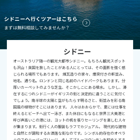
9
9月未定
2026年
月
シドニーへ行くツアーはこちら
1
2
3
4
5
まずは無料相談してみませんか？
6
7
8
9
10
11
12
13
14
15
16
17
18
19
シドニー
20
21
22
23
24
25
26
オーストラリア随一の観光大都市シドニー。もちろん観光スポット
27
28
29
30
も沢山！英国を旅したことがある人にとっては、その面影を強く感
じられる場所でもあります。 煉瓦造りの家々、煙突付きの軒並み、
地名、通り名。ロンドンと同じ名前のハイドパークもあります。分
10
10月未定
2026年
月
厚いカーペットのような芝生、そこかしこにある噴水。 しかし、滞
在するにつれシドニーがイギリスの街と決定的に違うことに気付く
1
2
3
でしょう。南半球の太陽と空がもたらす明るさと、街並みを彩る南
国風の植物がそこにはあります。 人々はおおらかで、夏には仕事を
4
5
6
7
8
9
10
終えるとビーチへ出て一泳ぎ、また休日にもなると世界三大美港と
11
12
13
14
15
16
17
呼び声高いこの港には、ヨットの帆を張りセーリングを楽しむ人々
が集まります。街行く人の服装もラフでカジュアル。 現代的な建物
18
19
20
21
22
23
24
と自然とが調和するお洒落な街なのです。シンボル的存在のオペラ
ハウスやハーバーブリッジ、そしてブルーマウンテンを初めとする