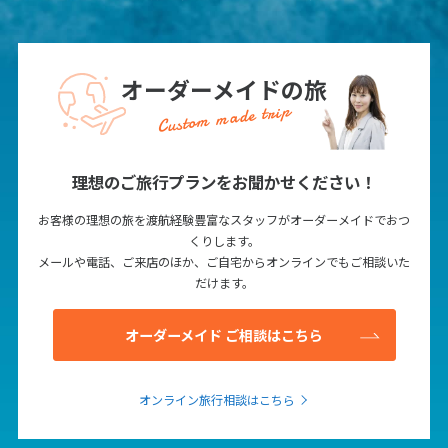
1
2
3
4
5
6
7
8
9
10
11
12
13
14
15
16
17
オーダーメイドの旅
18
19
20
21
22
23
24
Custom made trip
25
26
27
28
29
30
理想のご旅行プランをお聞かせください！
7
7月未定
2028年
月
お客様の理想の旅を渡航経験豊富なスタッフがオーダーメイドでおつ
くりします。
1
メールや電話、ご来店のほか、ご自宅からオンラインでもご相談いた
2
3
4
5
6
7
8
だけます。
9
10
11
12
13
14
15
オーダーメイド ご相談はこちら
16
17
18
19
20
21
22
23
24
25
26
27
28
29
オンライン旅行相談はこちら
30
31