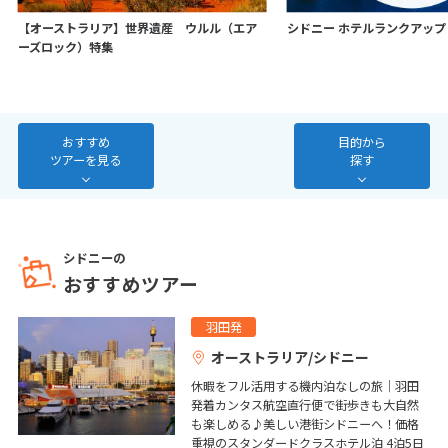
7
8
9
10
11
12
13
【オーストラリア】世界遺産 ウルル（エア
シドニー ホテルランクアップ
ーズロック）特集
14
15
16
17
18
19
20
21
22
23
24
25
26
27
28
おすすめ
目的から
ツアーを見る
探す
3
3月未定
2027年
月
1
2
3
4
5
6
シドニーの
7
8
9
10
11
12
13
おすすめツアー
14
15
16
17
18
19
20
羽田発
21
22
23
24
25
26
27
オーストラリア/シドニー
28
29
30
31
休暇をフル活用する機内泊なしの旅｜羽田
発着カンタス航空直行便で街歩きも大自然
も楽しめる♪美しい港街シドニーへ！価格
4
4月未定
2027年
月
重視のスタンダードクラスホテル泊 4泊5日