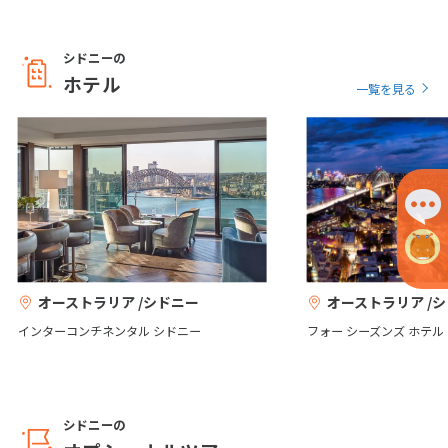
12
13
14
15
16
17
18
19
20
21
22
23
24
25
シドニーの
26
27
28
29
30
ホテル
タロンガ動物園
ジェノラン・ケーブ
一覧を見る
10
10月未定
2027年
月
ポート・スティーブンス
1
2
3
4
5
6
7
8
9
10
11
12
13
14
15
16
17
18
19
20
21
22
23
オーストラリア /シドニー
オーストラリア /
24
25
26
27
28
29
30
インターコンチネンタル シドニー
フォー シーズンズ ホテル
31
11
11月未定
2027年
月
シドニーの