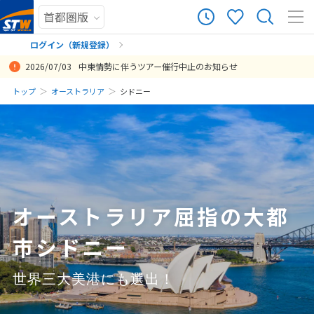
286
ツアー件数
件
ログイン（新規登録）
2026/07/03
中東情勢に伴うツアー催行中止のお知らせ
× カレンダーを閉じる
まだ履歴がありません
トップ
オーストラリア
シドニー
予約時、出発までのご案内に至るまで、スタッフの方に丁寧にご案内
一人旅にも関わらず希望通りの日程を組んでいただき助かりました。
昨年夏のウイーン旅行に続いて、今回もＳＴＷツアーでシドニー～メ
エアーズロックとシドニー観光の組み合わせで、見どころが豊富で日
希望訪問都市に基づき、訪問順と航空券とホテル手配を頂きました。
シドニー は２回目だったので、5日間でも充分満喫できました。はじ
送迎やエアーズロックではツアーも付いていたので安心して旅行がで
関空～シドニー間の直行便が出てるとのことだったのでオーストラリ
日
月
火
水
木
金
土
いただき、気持ちよく旅行ができました。 早めに航空券の予約番号を
今回はシドニーにいる子どもに会いに行く旅でしたが楽しく過ごすこ
ルボルン７日間に行き、昨夜帰りました。ＳＴＷ担当の方には、申し
程も丁度よかった。
短期間で旅行手配ができ、非常に助かりました。
めてのシドニー だったら、6日間が良いかと思います。
きた。1つ不満はシドニーでの乗り継ぎ。かなり苦労した。乗り継ぎ方
ア旅行を考えましたが、このツアーの従来の行程では帰国便が羽田経
まだ登録がありません
教えていただけたので、自分で事前の座席指定ができ、べんりでし
とができました。1人で不安でしたが事前のお知らせ(特にオンライン
込みの前後から細かく対応（メールでの相談、質問に対して返信早く
法や地図を付けてもらえると助かった。あと、空港での荷物の預けも
由だったのが残念でした。担当の方に問い合わせましたところ、帰国
8
投稿日：2024-08-15 08:06:25.845
投稿日：2023-06-15 06:28:43.919
投稿日：2019-11-06 07:56:20
8月未定
2026年
月
た。
チェックインのサイト)が助かりました。ビザ取得もスムーズに行えま
もらえた）していただき助かりました。申し込み後に、メルボルンで
セントレアまでなのかシドニーで預け直しがいるのか言葉がわからな
便もシドニー～関空の直行便を利用させて頂けたので良かったです。
した。また海外に行くことがあればご相談させていただきたいです。
１泊延泊の相談しましたが、追加金額の提示からホテル、飛行機の変
くて戸惑った。自分が悪いんだけど。
投稿日：2025-04-06 14:27:21.160
投稿日：2019-08-15 06:26:53
1
ありがとうございました。
更をスムーズにしてもらいました。特によかったのは、シドニーオペ
投稿日：2019-09-21 08:02:59
ラハウスで２日目夜にオペラを観たことです。担当の方にガイドブッ
2
3
4
5
6
7
8
投稿日：2025-02-21 08:52:22.410
クではよくわからなかったことをメールして教えてもらい、事前にチ
オーストラリア屈指の大都
9
10
11
12
13
14
15
ッケトを購入しました。出発前に、日本語字幕つきのＤＶＤ観ていっ
たのでストーリわかり、主役２人の歌声‘感激‘しました。
市シドニー
16
17
18
19
20
21
22
投稿日：2024-08-18 13:48:44.203
23
24
25
26
27
28
29
世界三大美港にも選出！
30
31