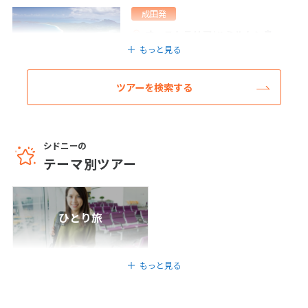
成田発
オーストラリア/ハミルトン島
6
6月未定
2027年
月
もっと見る
＜成田発羽田着カンタス航空利用＞ー世界
遺産グレートバリアリーフの楽園ハミルトン
1
2
3
4
5
島ーお部屋は広々65㎡リーフビュー2泊&オ
ツアーを検索する
6
7
8
9
10
11
12
ーストラリアの大都市シドニー1泊2都市周
遊6日間
13
14
15
16
17
18
19
6
日間
266,800
〜648,800
円
円
20
21
22
23
24
25
26
シドニーの
27
28
29
30
テーマ別ツアー
7
7月未定
2027年
月
ひとり旅
1
2
3
4
5
6
7
8
9
10
もっと見る
11
12
13
14
15
16
17
18
19
20
21
22
23
24