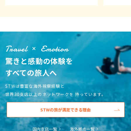
16
17
18
19
20
21
22
23
24
25
26
27
28
29
30
5
Travel
Emotion
5月未定
2028年
月
驚きと感動の体験を
1
2
3
4
5
6
7
8
9
10
11
12
13
すべての旅人へ
14
15
16
17
18
19
20
STWは豊富な海外視察経験と
21
22
23
24
25
26
27
世界30支店以上のネットワークを
持っています。
28
29
30
31
STWの旅が満足できる理由
6
6月未定
2028年
月
国内支店一覧
海外拠点一覧