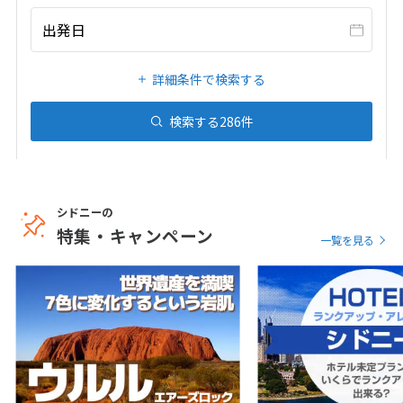
20
21
22
23
24
25
26
出発日
27
28
29
30
31
詳細条件で検索する
1
1月未定
2027年
月
検索する
286
件
1
2
3
4
5
6
7
8
9
10
11
12
13
14
15
16
シドニーの
17
18
19
20
21
22
23
特集・キャンペーン
一覧を見る
24
25
26
27
28
29
30
31
2
2月未定
2027年
月
1
2
3
4
5
6