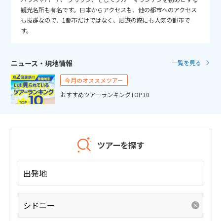
25
26
27
28
29
30
31
観光名所も有名です。日本からアクセスも、他の都市へのアクセス
も抜群なので、1都市だけではなく、周遊の際にも人気の都市で
す。
11
11月未定
2026年
月
1
2
3
4
5
6
7
ニュース・現地情報
一覧を見る
8
9
10
11
12
13
14
今月のオススメツアー
15
16
17
18
19
20
21
おすすめツアーランキングTOP10
22
23
24
25
26
27
28
29
30
ツアーを探す
12
12月未定
2026年
月
出発地
1
2
3
4
5
6
7
8
9
10
11
12
シドニー
13
14
15
16
17
18
19