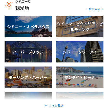
シドニーの
観光地
25
26
27
28
29
30
31
一覧を見る
クイーン・ビクトリア・ビ
8
8月未定
2027年
月
シドニー・オペラハウス
ルディング
1
2
3
4
5
6
7
8
9
10
11
12
13
14
15
16
17
18
19
20
21
ハーバーブリッジ
シドニータワーアイ
22
23
24
25
26
27
28
29
30
31
ダーリング・ハーバー
ボンダイ・ビーチ
9
9月未定
2027年
月
1
2
3
4
SEA LIFE シドニー水族館
ブルー・マウンテンズ
5
6
7
8
9
10
11
もっと見る