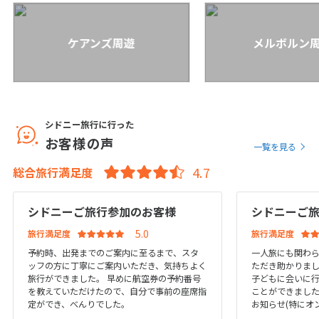
1
1月未定
2028年
月
ケアンズ周遊
メルボルン
1
2
3
4
5
6
7
8
9
10
11
12
13
14
15
16
17
18
19
20
21
22
シドニー旅行に行った
23
24
25
26
27
28
29
お客様の声
一覧を見る
30
31
総合旅行満足度
2
2月未定
2028年
月
シドニーご旅行参加のお客様
シドニーご
旅行満足度
旅行満足度
1
2
3
4
5
予約時、出発までのご案内に至るまで、スタ
一人旅にも関わ
6
7
8
9
10
11
12
ッフの方に丁寧にご案内いただき、気持ちよく
ただき助かりま
旅行ができました。 早めに航空券の予約番号
子どもに会いに
13
14
15
16
17
18
19
を教えていただけたので、自分で事前の座席指
ことができました
定ができ、べんりでした。
お知らせ(特にオン
20
21
22
23
24
25
26