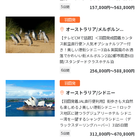
5
日間
157,800
〜563,800
円
円
1
2
3
4
5
6
7
8
9
10
羽田発
オーストラリア/メルボルン
11
12
13
14
15
16
17
【テレビCMで話題】＜羽田発成田着カンタ
18
19
20
21
22
23
24
ス航空直行便＞人気オプショナルツアー付
25
26
27
28
29
30
き！美しい港街シドニー3泊＆英国風のお洒
落でかわいい街メルボルン2泊2都市周遊6日
間/スタンダードクラスホテル泊
6
5
日間
256,800
〜588,800
円
円
5月未定
2027年
月
羽田発
1
オーストラリア/シドニー
2
3
4
5
6
7
8
【羽田発着JAL直行便利用】街歩きも大自然
9
10
11
12
13
14
15
も楽しめる♪美しい港街シドニー！ロック
ス地区に建つラグジュアリーホテル シドニ
16
17
18
19
20
21
22
ー湾を一望するシャングリラシドニー（デ
ラックスダーリングハーバー）3泊5日間
23
24
25
26
27
28
29
5
日間
312,800
〜670,800
円
円
30
31