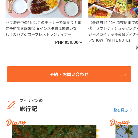
セブ滞在中の1回はこのディナーで決まり！事
【最終日12:00～深夜便まで
前予約でお席確保 ★インスタ映え間違いな
①】セブシティショッピング
し！カバナorコーブレストランディナー
ジ＋スカイデッキ夜景ディナ
フSHOW「WHITE NOTE」
PHP 850.00〜
P
予約・お問い合わせ
フィリピンの
旅行記
一覧を見る
Diary
Diary