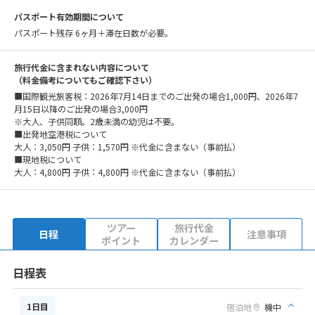
パスポート有効期間について
パスポート残存 6ヶ月＋滞在日数が必要。
旅行代金に含まれない内容について
（料金備考についてもご確認下さい）
■国際観光旅客税：2026年7月14日までのご出発の場合1,000円、2026年7
月15日以降のご出発の場合3,000円
※大人、子供同額。2歳未満の幼児は不要。
■出発地空港税について
大人：3,050円 子供：1,570円 ※代金に含まない（事前払）
■現地税について
大人：4,800円 子供：4,800円 ※代金に含まない（事前払）
ツアー
旅行代金
日程
注意事項
ポイント
カレンダー
日程表
1日目
宿泊地
機中