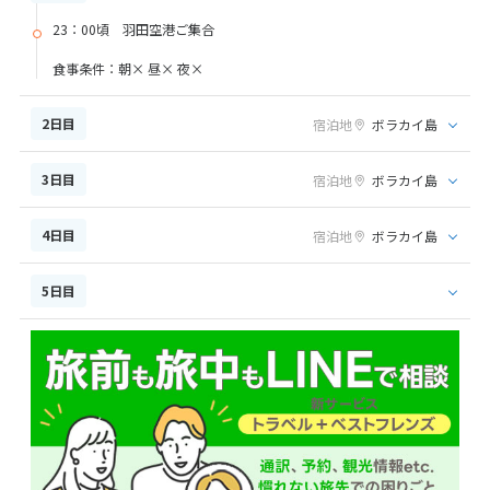
23：00頃 羽田空港ご集合
食事条件：朝× 昼× 夜×
2日目
宿泊地
ボラカイ島
3日目
宿泊地
ボラカイ島
4日目
宿泊地
ボラカイ島
5日目