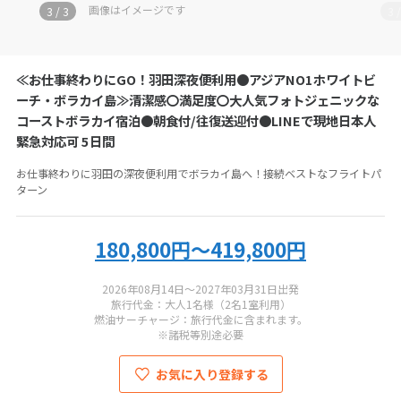
お電話の際にツアーコード
PH-TX6A-5N
をお伝えください
画像はイメージです
3
/
3
3
アジアビーチファクトリー
≪お仕事終わりにGO！羽田深夜便利用●アジアNO1ホワイトビ
050-5530-6739
ーチ・ボラカイ島≫清潔感〇満足度〇大人気フォトジェニックな
コーストボラカイ宿泊●朝食付/往復送迎付●LINEで現地日本人
営業時間：
11:00-19:00
緊急対応可 5日間
定休日：
年末年始
お仕事終わりに羽田の深夜便利用でボラカイ島へ！接続ベストなフライトパ
総合旅行業務取扱管理者：
秋田健三郎・小圷孝幸
ターン
180,800円～419,800円
2026年08月14日～2027年03月31日出発
旅行代金：大人1名様（2名1室利用）
燃油サーチャージ：旅行代金に含まれます。
※諸税等別途必要
お気に入り登録する