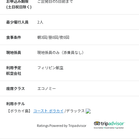
お申込み期限
ご出発日の5日前まで
(⼟⽇祝⽇除く)
最少催行人員
2人
食事条件
朝3回/昼0回/夜0回
現地係員
現地係員のみ（添乗員なし）
利用予定
フィリピン航空
航空会社
座席クラス
エコノミー
利用ホテル
【ボラカイ島】
コースト ボラカイ
/デラックス
Ratings Powered by Tripadvisor