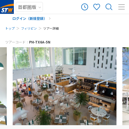
ログイン（新規登録）
トップ
フィリピン
ツアー詳細
メールでお問い合わせ
まだ履歴がありません
ツアーコード：
PH-TX6A-5N
※ご予約・お問い合わせフォームをお送りいただいた時点で、キャンセル料
まだ登録がありません
は発生しません。お気軽にご予約・お問い合わせください。
※該当ツアーをご予約・お問い合わせいただく前に、ツアー画面をキャプチ
ャして保存してください。
予約・お問い合わせ
来店予約の申し込み
お電話でお問い合わせ