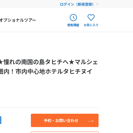
ログイン（新規登録）
オプショナルツアー
閲覧履歴
お気に入り
ク
ポルトガル
春旅
オランダ
せん。お気軽にご
★憧れの南国の島タヒチへ★マルシェ
アイルランド
まだ履歴がありません
まだ登録がありません
してください。
圏内！市内中心地ホテルタヒチヌイ
ハンガリー
フィンランド
込み
エストニア
クロアチア
円
ルーマニア
予約・お問い合わせ
フェロー諸島