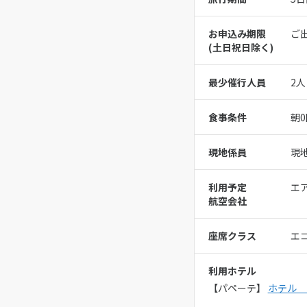
お申込み期限
ご
(⼟⽇祝⽇除く)
最少催行人員
2人
食事条件
朝0
現地係員
現
利用予定
エ
航空会社
座席クラス
エ
利用ホテル
【パペーテ】
ホテル 