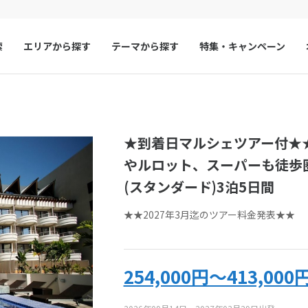
索
エリアから探す
テーマから探す
特集・キャンペーン
マルタ
冬旅
スペイン
ゴールデンウィー
い合わせ
フランス
夏旅
モナコ
い合わせフォームをお送りいただいた時点で、キャンセル料は発生しま
★到着日マルシェツアー付★
わせください。
ルクセンブルク
イギリス
ご予約・お問い合わせいただく前に、ツアー画面をキャプチャして保存
やルロット、スーパーも徒歩
チェコ
オーストリア
(スタンダード)3泊5日間
スロヴァキア
アイスランド
約・お問い合わせ
来店予約の申し
★★2027年3月迄のツアー料金発表★★
ン
デンマーク
ノルウェー
リトアニア
ギリシャ
い合わせ
254,000円～413,000
ア
モンテネグロ
ブルガリア
アーコード
PF-TTN1-3G
をお伝えください
ア
ボスニア・ヘルツェゴビナ
セルビア