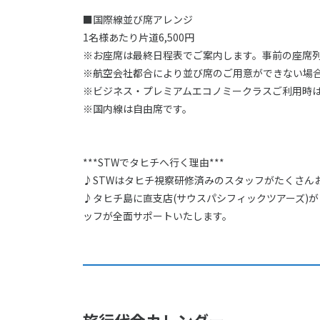
■国際線並び席アレンジ
1名様あたり片道6,500円
※お座席は最終日程表でご案内します。事前の座席
※航空会社都合により並び席のご用意ができない場
※ビジネス・プレミアムエコノミークラスご利用時
※国内線は自由席です。
***STWでタヒチへ行く理由***
♪STWはタヒチ視察研修済みのスタッフがたくさん
♪タヒチ島に直支店(サウスパシフィックツアーズ)
ッフが全面サポートいたします。
旅行代金カレンダー