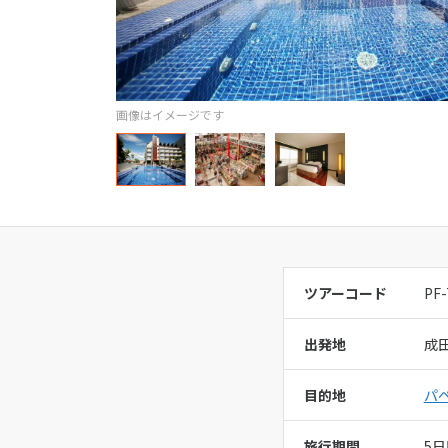
オセアニア
ビーチファ
ハワイ
営業時間：
11
画像はイメージです
定休日：
年末
総合旅行業務
ウェディン
ツアーコード
PF
営業時間：
11
出発地
成
定休日：
年末
総合旅行業務
目的地
パ
旅行期間
5日