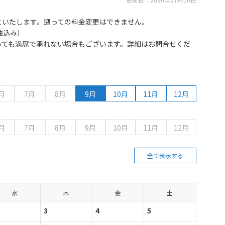
といたします。遡っての料金変更はできません。
油込み）
っても満席で承れない場合もございます。詳細はお問合せくだ
月
7月
8月
9月
10月
11月
12月
月
7月
8月
9月
10月
11月
12月
全て表示する
水
木
金
土
3
4
5