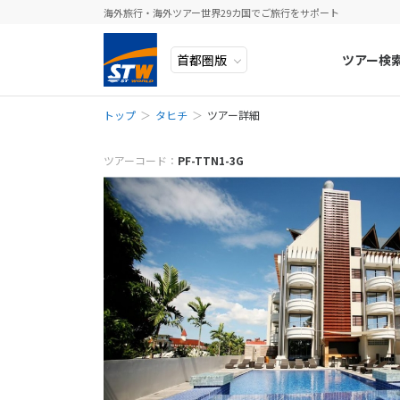
海外旅行・海外ツアー世界29カ国でご旅行をサポート
ツアー検
トップ
タヒチ
ツアー詳細
ヨーロッパ
人気のテーマ
イタリア
秋旅
メールでお問
中近東・トルコ
お得な旅
ドイツ
年末年始
ツアーコード：
PF-TTN1-3G
※ご予約・お問
予約・お問い合
アフリカ
誰と行く？
ベルギー
※該当ツアーを
アジア
目的
スイス
ロシア・中央アジア
ポーランド
予
アメリカ・カナダ
スウェーデ
中南米・カリブ海
ラトビア
お電話でお問
モルディブ・他インド洋
スロヴェニ
お電話の際にツ
太平洋地域
北マケドニ