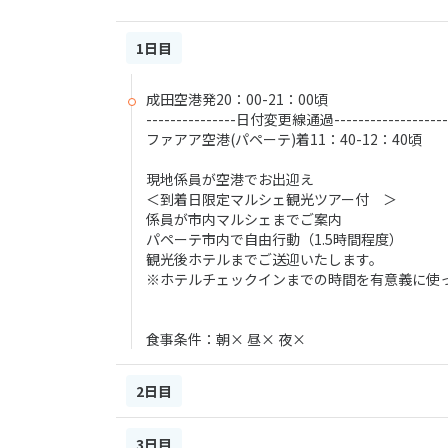
1日目
成田空港発20：00-21：00頃
---------------日付変更線通過-------------------
ファアア空港(パペーテ)着11：40-12：40頃
現地係員が空港でお出迎え
＜到着日限定マルシェ観光ツアー付 ＞
係員が市内マルシェまでご案内
パペーテ市内で自由行動（1.5時間程度）
観光後ホテルまでご送迎いたします。
※ホテルチェックインまでの時間を有意義に使
食事条件：朝× 昼× 夜×
2日目
3日目