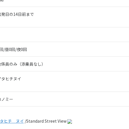
出発日の14日前まで
回/昼0回/夜0回
地係員のみ（添乗員なし）
アタヒチヌイ
コノミー
タヒチ ヌイ
/Standard Street View