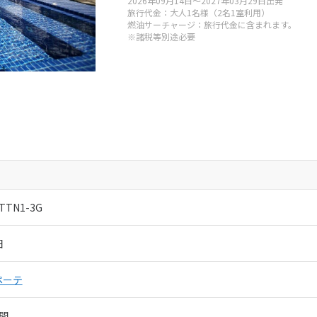
2026年09月14日～2027年03月29日出発
クトリー
旅行代金：大人1名様（2名1室利用）
燃油サーチャージ：旅行代金に含まれます。
※諸税等別途必要
050-5530-6740
:00-19:00
年始
取扱管理者：
秋田健三郎・小圷孝幸
グファクトリー
050-5530-6738
-TTN1-3G
:00-19:00
田
年始
取扱管理者：
秋田健三郎・小圷孝幸
ペーテ
間