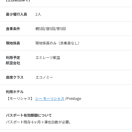
最少催行人員
2人
食事条件
朝5回/昼5回/夜5回
現地係員
現地係員のみ（添乗員なし）
利用予定
エミレーツ航空
航空会社
座席クラス
エコノミー
利用ホテル
【モーリシャス】
シー モーリシャス
/Prestage
パスポート有効期間について
パスポート残存 6ヶ月＋滞在日数が必要。