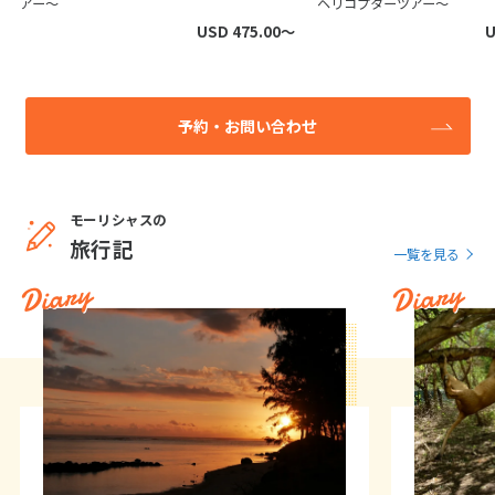
アー～
ヘリコプターツアー～
USD 475.00〜
U
予約・お問い合わせ
モーリシャスの
旅行記
一覧を見る
Diary
Diary