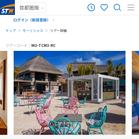
ログイン（新規登録）
トップ
モーリシャス
ツアー詳細
メールでお問い合わせ
まだ履歴がありません
ツアーコード：
MU-TCM3-RC
※ご予約・お問い合わせフォームをお送りいただいた時点で、キャンセル料
まだ登録がありません
は発生しません。お気軽にご予約・お問い合わせください。
※該当ツアーをご予約・お問い合わせいただく前に、ツアー画面をキャプチ
ャして保存してください。
予約・お問い合わせ
来店予約の申し込み
お電話でお問い合わせ