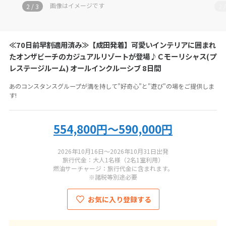
お電話の際にツアーコード
MU-TCM3-RC
をお伝えください
画像はイメージです
2
/
3
2
ビーチファクトリー
≪70日前早割適用済み≫【成田発着】可愛いインテリアに囲まれ
050-5530-6740
たオンザビーチのカジュアルリゾートが登場♪Ｃモーリシャス(プ
レステージルーム) オールインクルーシブ 8日間
営業時間：
11:00-19:00
あのコンスタンスグループが満を持して”好奇心”と"遊び"の場をご提供しま
定休日：
年末年始
す!
総合旅行業務取扱管理者：
秋田健三郎・小圷孝幸
554,800円～590,000円
2026年10月16日～2026年10月31日出発
旅行代金：大人1名様（2名1室利用）
燃油サーチャージ：旅行代金に含まれます。
※諸税等別途必要
お気に入り登録する