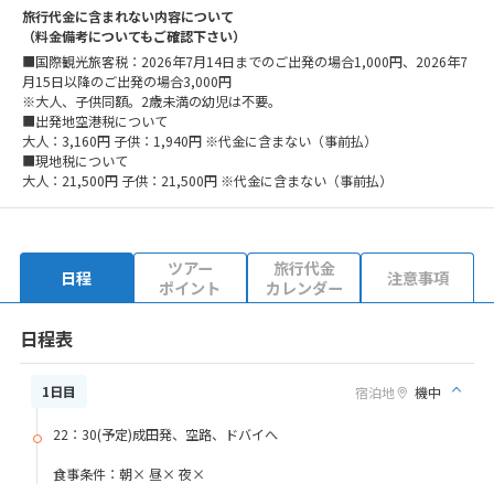
旅行代金に含まれない内容について
（料金備考についてもご確認下さい）
■国際観光旅客税：2026年7月14日までのご出発の場合1,000円、2026年7
月15日以降のご出発の場合3,000円
※大人、子供同額。2歳未満の幼児は不要。
■出発地空港税について
大人：3,160円 子供：1,940円 ※代金に含まない（事前払）
■現地税について
大人：21,500円 子供：21,500円 ※代金に含まない（事前払）
ツアー
旅行代金
日程
注意事項
ポイント
カレンダー
日程表
1日目
宿泊地
機中
22：30(予定)成田発、空路、ドバイへ
食事条件：朝× 昼× 夜×