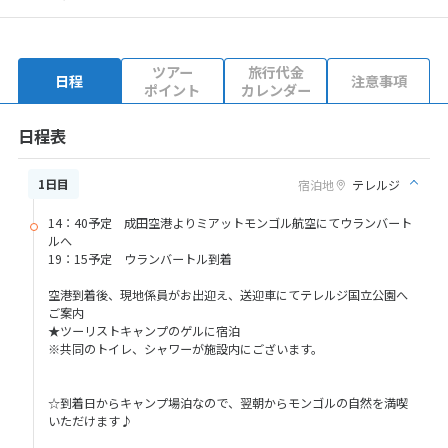
ツアー
旅行代金
日程
注意事項
ポイント
カレンダー
日程表
1日目
宿泊地
テレルジ
14：40予定 成田空港よりミアットモンゴル航空にてウランバート
ルへ
19：15予定 ウランバートル到着
空港到着後、現地係員がお出迎え、送迎車にてテレルジ国立公園へ
ご案内
★ツーリストキャンプのゲルに宿泊
※共同のトイレ、シャワーが施設内にございます。
☆到着日からキャンプ場泊なので、翌朝からモンゴルの自然を満喫
いただけます♪