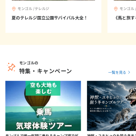
モンゴル /テレルジ
モンゴル 
夏のテレルジ国立公園サバイバル大全！
《馬と旅す
モンゴルの
特集・キャンペーン
一覧を見る
モンゴルで唯一気球に乗れるキャンプ場でゲ
神獣・ユキヒョウを狙う冬モ