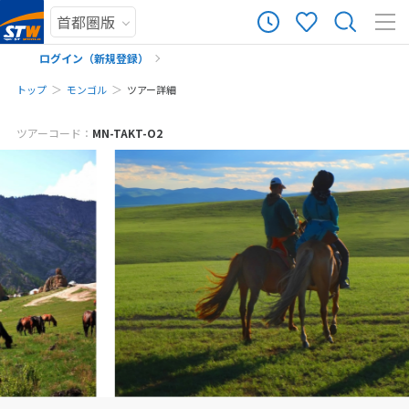
ログイン（新規登録）
トップ
モンゴル
ツアー詳細
メールでお問い合わせ
まだ履歴がありません
ツアーコード：
MN-TAKT-O2
※ご予約・お問い合わせフォームをお送りいただいた時点で、キャンセル料
まだ登録がありません
は発生しません。お気軽にご予約・お問い合わせください。
※該当ツアーをご予約・お問い合わせいただく前に、ツアー画面をキャプチ
ャして保存してください。
予約・お問い合わせ
来店予約の申し込み
お電話でお問い合わせ