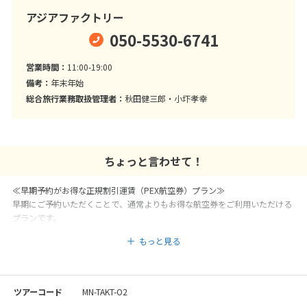
アジアファクトリー
050-5530-6741
営業時間：
11:00-19:00
備考：
年末年始
総合旅行業務取扱管理者：
秋田健三郎・小圷孝幸
ちょっと言わせて！
≪早期予約がお得な正規割引運賃（PEX航空券）プラン≫
早期にご予約いただくことで、通常よりもお得な航空券をご利用いただける
プランです。
人気路線もお手頃価格で確保できるチャンス！
もっと見る
ご予定が決まったら、ぜひお早めにご検討ください。
★ご出発41日前までの変更取消料は10,000円（目安額）！
高額なキャンセル料はかかりませんのでご安心下さい
ツアーコード
MN-TAKT-O2