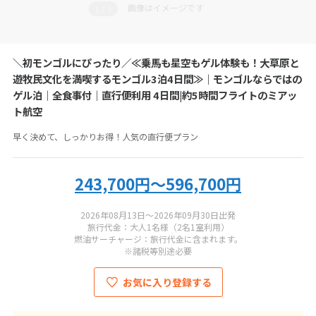
お電話の際にツアーコード
MN-TAKT-O2
をお伝えください
画像はイメージです
1
/
3
1
アジアファクトリー
＼初モンゴルにぴったり／≪乗馬も星空もゲル体験も！大草原と
050-5530-6741
遊牧民文化を満喫するモンゴル3泊4日間≫｜モンゴルならではの
ゲル泊｜全食事付｜直行便利用 4日間|約5時間フライトのミアッ
営業時間：
11:00-19:00
ト航空
定休日：
年末年始
早く決めて、しっかりお得！人気の直行便プラン
総合旅行業務取扱管理者：
秋田健三郎・小圷孝幸
243,700円～596,700円
2026年08月13日～2026年09月30日出発
旅行代金：大人1名様（2名1室利用）
燃油サーチャージ：旅行代金に含まれます。
※諸税等別途必要
お気に入り登録する