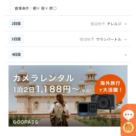
食事条件：朝× 昼× 夜○
2日目
宿泊地
テレルジ
3日目
宿泊地
ウランバートル
4日目