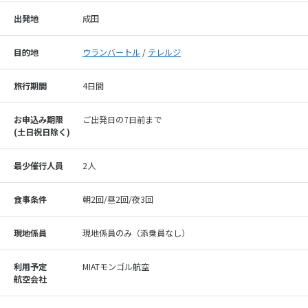
出発地
成田
目的地
ウランバートル
/
テレルジ
旅行期間
4日間
お申込み期限
ご出発日の7日前まで
(⼟⽇祝⽇除く)
最少催行人員
2人
食事条件
朝2回/昼2回/夜3回
現地係員
現地係員のみ（添乗員なし）
利用予定
MIATモンゴル航空
航空会社