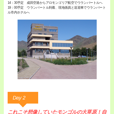
14：30予定 成田空港からアロモンゴリア航空でウランバートルへ
19：00予定 ウランバートル到着、現地係員と送迎車でウランバート
ル市内ホテルへ
Day 2
これこそ想像していたモンゴルの大草原！自