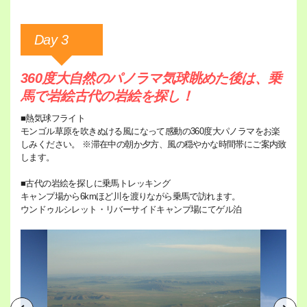
Day 3
360度大自然のパノラマ気球眺めた後は、乗
馬で岩絵古代の岩絵を探し！
■熱気球フライト
モンゴル草原を吹きぬける風になって感動の360度大パノラマをお楽
しみください。 ※滞在中の朝か夕方、風の穏やかな時間帯にご案内致
します。
■古代の岩絵を探しに乗馬トレッキング
キャンプ場から6kmほど川を渡りながら乗馬で訪れます。
ウンドゥルシレット・リバーサイドキャンプ場にてゲル泊