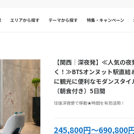
索
エリアから探す
テーマから探す
特集・キャンペーン
マルタ
冬旅
スペイン
ゴールデンウィー
い合わせ
フランス
夏旅
モナコ
い合わせフォームをお送りいただいた時点で、キャンセル料は発生しま
【関西│深夜発】≪人気の夜発
わせください。
ルクセンブルク
イギリス
ご予約・お問い合わせいただく前に、ツアー画面をキャプチャして保存
く！≫BTSオンヌット駅直
チェコ
オーストリア
に観光に便利なモダンスタイ
スロヴァキア
アイスランド
約・お問い合わせ
来店予約の申し
（朝食付き）5日間
ン
デンマーク
ノルウェー
往復深夜便で移動★時間を有効活用！
リトアニア
ギリシャ
い合わせ
ア
モンテネグロ
ブルガリア
アーコード
TC-KBAS-V5
をお伝えください
245,800円～690,800
ア
ボスニア・ヘルツェゴビナ
セルビア