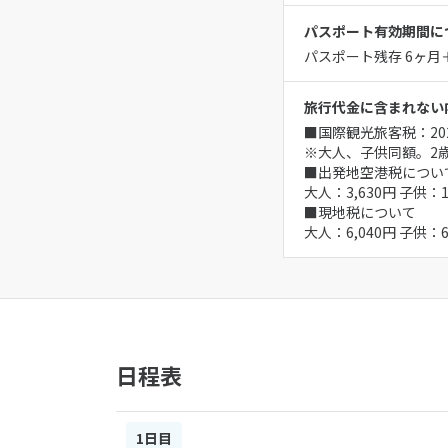
パスポート有効期間に
パスポート残存 6ヶ
旅行代金に含まれない
■国際観光旅客税：202
※大人、子供同額。2
■出発地空港税につい
大人：3,630円 子供
■現地税について
大人：6,040円 子供
日程表
1日目