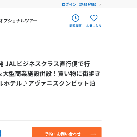
ログイン（新規登録）
オプショナルツアー
閲覧履歴
お気に入り
ク
ポルトガル
春旅
オランダ
せん。お気軽にご
 JALビジネスクラス直行便で行
アイルランド
まだ履歴がありません
まだ登録がありません
してください。
結＆大型商業施設併設！買い物に街歩き
ハンガリー
ルホテル♪アヴァニスクンビット泊
フィンランド
込み
エストニア
クロアチア
ルーマニア
円
フェロー諸島
予約・お問い合わせ