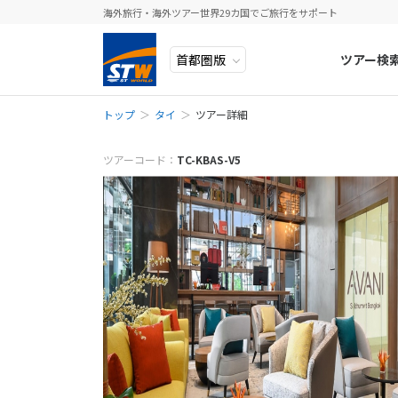
海外旅行・海外ツアー世界29カ国でご旅行をサポート
ツアー検
トップ
タイ
ツアー詳細
ヨーロッパ
人気のテーマ
イタリア
秋旅
メールでお問
中近東・トルコ
お得な旅
ドイツ
年末年始
ツアーコード：
TC-KBAS-V5
※ご予約・お問
予約・お問い合
アフリカ
誰と行く？
ベルギー
※該当ツアーを
アジア
目的
スイス
ロシア・中央アジア
ポーランド
予
アメリカ・カナダ
スウェーデ
中南米・カリブ海
ラトビア
お電話でお問
モルディブ・他インド洋
スロヴェニ
お電話の際にツ
太平洋地域
北マケドニ