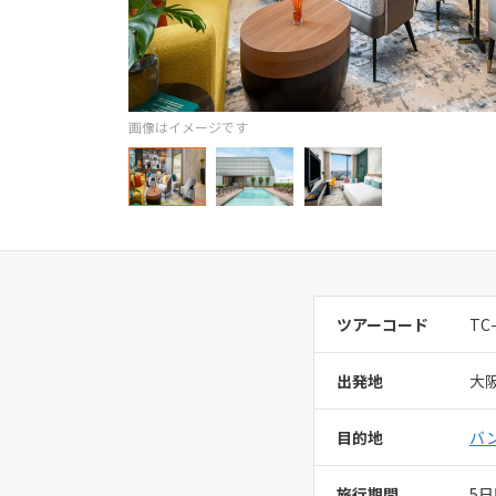
オセアニア
イノゲート
ハワイ
営業時間：
11
画像はイメージです
定休日：
毎週
総合旅行業務
ツアーコード
TC
出発地
大
目的地
バ
旅行期間
5日