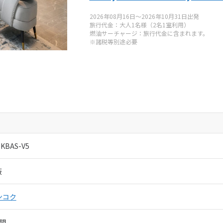
大阪店 アジアファクトリー
2026年08月16日～2026年10月31日出発
旅行代金：大人1名様（2名1室利用）
050-5530-6741
燃油サーチャージ：旅行代金に含まれます。
※諸税等別途必要
:00-19:00
水曜、年末年始
取扱管理者：
伊東一紀
-KBAS-V5
阪
ンコク
間