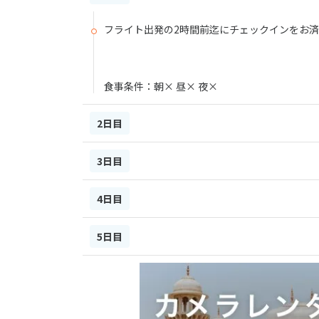
フライト出発の2時間前迄にチェックインをお
食事条件：朝× 昼× 夜×
2日目
3日目
4日目
5日目