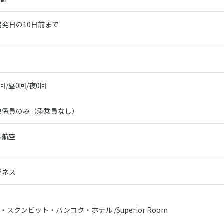
出発日の10日前まで
回/昼0回/夜0回
地係員のみ（添乗員なし）
本航空
ジネス
スクンビット・バンコク・ホテル /Superior Room