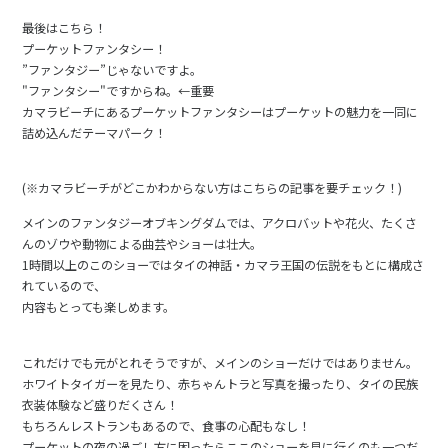
最後はこちら！
プーケットファンタシー！
”ファンタジー”じゃないですよ。
"ファンタシー"ですからね。←重要
カマラビーチにあるプーケットファンタシーはプーケットの魅力を一同に
詰め込んだテーマパーク！
(※カマラビーチがどこかわからない方はこちらの記事を要チェック！)
メインのファンタジーオブキングダムでは、アクロバットや花火、たくさ
んのゾウや動物による曲芸やショーは壮大。
1時間以上のこのショーではタイの神話・カマラ王国の伝説をもとに構成さ
れているので、
内容もとっても楽しめます。
これだけでも元がとれそうですが、メインのショーだけではありません。
ホワイトタイガーを見たり、赤ちゃんトラと写真を撮ったり、タイの民族
衣装体験など盛りだくさん！
もちろんレストランもあるので、食事の心配もなし！
プーケットの夜の過ごし方に困ったらここのショーを見に行くのも一つだ