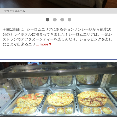
～デラックスルーム～
1
2
3
4
今回1泊目は、シーロムエリアにあるチョンノンシー駅から徒歩10
分のナライホテルに泊まってきました！シーロムエリアは、一流レ
ストランでアフタヌーンティーを楽しんだり、ショッピングを楽し
むことが出来るエリ
...
more▼