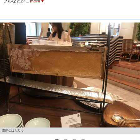
ブルなどが
...
more▼
濃厚なはちみつ