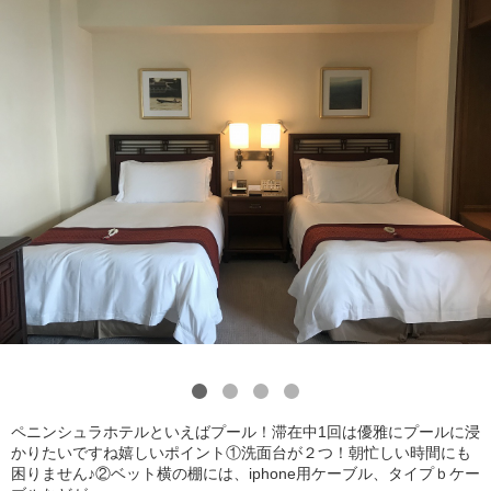
1
2
3
4
ペニンシュラホテルといえばプール！滞在中1回は優雅にプールに浸
かりたいですね嬉しいポイント①洗面台が２つ！朝忙しい時間にも
困りません♪②ベット横の棚には、iphone用ケーブル、タイプｂケー