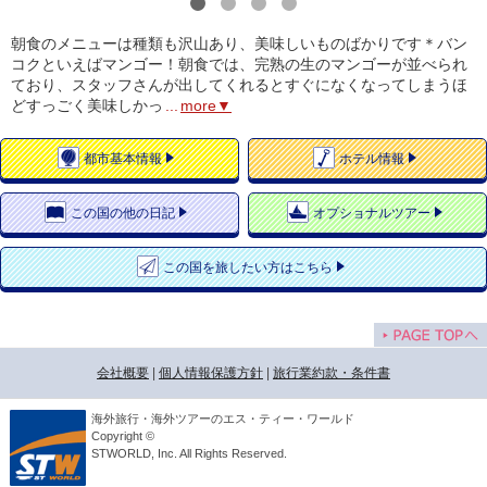
1
2
3
4
朝食のメニューは種類も沢山あり、美味しいものばかりです＊バン
コクといえばマンゴー！朝食では、完熟の生のマンゴーが並べられ
ており、スタッフさんが出してくれるとすぐになくなってしまうほ
どすっごく美味しかっ
...
more▼
都市
基本情報
ホテル
情報
この国の
他の日記
オプショナルツアー
この国を
旅したい方はこちら
会社概要
|
個人情報保護方針
|
旅行業約款・条件書
海外旅行・海外ツアーのエス・ティー・ワールド
Copyright ©
STWORLD, Inc. All Rights Reserved.