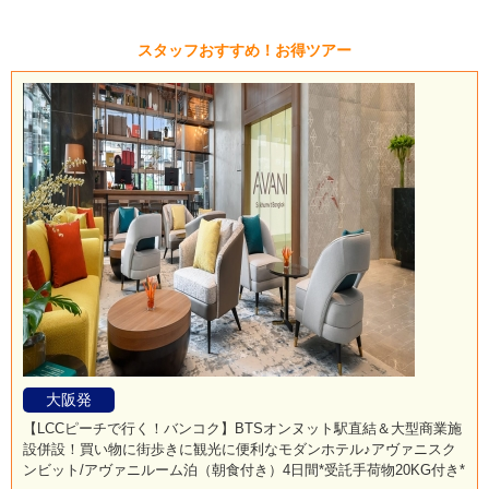
スタッフおすすめ！お得ツアー
大阪発
【LCCピーチで行く！バンコク】BTSオンヌット駅直結＆大型商業施
設併設！買い物に街歩きに観光に便利なモダンホテル♪アヴァニスク
ンビット/アヴァニルーム泊（朝食付き）4日間*受託手荷物20KG付き*