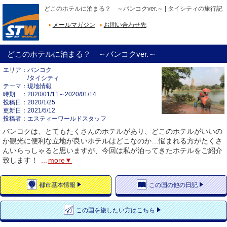
どこのホテルに泊まる？ ～バンコクver.～ | タイシティの旅行記
メールマガジン
お問い合わせ先
どこのホテルに泊まる？ ～バンコクver.～
エリア
バンコク
/タイシティ
テーマ
現地情報
時期
2020/01/11～2020/01/14
投稿日
2020/1/25
更新日
2021/5/12
投稿者
エスティーワールドスタッフ
バンコクは、とてもたくさんのホテルがあり、どこのホテルがいいの
か観光に便利な立地が良いホテルはどこなのか…悩まれる方がたくさ
んいらっしゃると思いますが、今回は私が泊ってきたホテルをご紹介
致します！
...
more▼
都市
基本情報
この国の
他の日記
この国を
旅したい方はこちら