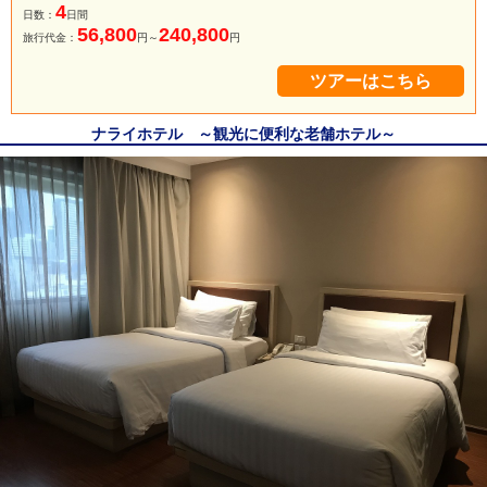
4
日数：
日間
56,800
240,800
旅行代金：
円～
円
ツアーはこちら
ナライホテル ～観光に便利な老舗ホテル～