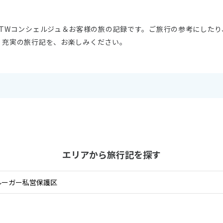
11
10月未定
月
2026年
月
STWコンシェルジュ＆お客様の旅の記録です。ご旅行の参考にしたり
。充実の旅行記を、お楽しみください。
火
水
木
金
土
日
月
火
水
木
1
2
3
1
2
3
4
5
6
7
8
9
10
8
9
10
11
12
13
14
15
16
17
15
16
17
18
19
20
21
22
23
24
22
23
24
25
26
27
28
29
30
31
29
30
エリアから旅行記を探す