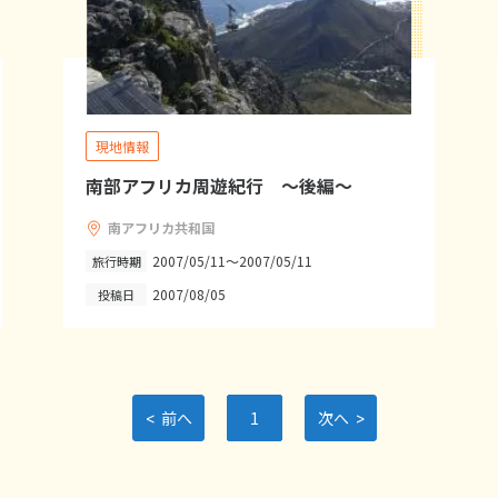
現地情報
南部アフリカ周遊紀行 ～後編～
南アフリカ共和国
2007/05/11～2007/05/11
旅行時期
2007/08/05
投稿日
<
>
前へ
1
次へ