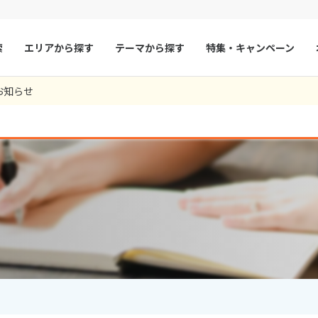
索
エリアから探す
テーマから探す
特集・キャンペーン
0
ツアー件数
件
お知らせ
× カレンダーを閉じる
マルタ
冬旅
スペイン
ゴールデンウィー
フランス
夏旅
モナコ
9
8月未定
2026年
月
ルクセンブルク
イギリス
火
水
木
金
土
日
月
火
水
木
チェコ
オーストリア
1
1
2
3
スロヴァキア
アイスランド
4
5
6
7
8
6
7
8
9
10
ン
11
12
13
デンマーク
14
15
13
14
ノルウェー
15
16
17
18
19
20
21
22
20
21
22
23
24
リトアニア
ギリシャ
25
26
27
28
29
27
28
29
30
ア
モンテネグロ
ブルガリア
ア
ボスニア・ヘルツェゴビナ
セルビア