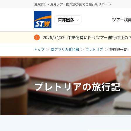
海外旅行・海外ツアー世界29カ国でご旅行をサポート
ツアー検
2026/07/03
中東情勢に伴うツアー催行中止の
ヨーロッパ
人気のテーマ
イタリア
秋旅
トップ
南アフリカ共和国
プレトリア
旅行記一覧
中近東・トルコ
お得な旅
ドイツ
年末年始
8
2026年
月
アフリカ
誰と行く？
ベルギー
日
月
アジア
目的
スイス
プレトリアの旅行記
ロシア・中央アジア
ポーランド
2
3
アメリカ・カナダ
スウェーデ
9
10
中南米・カリブ海
16
17
ラトビア
23
24
モルディブ・他インド洋
スロヴェニ
30
31
太平洋地域
北マケドニ