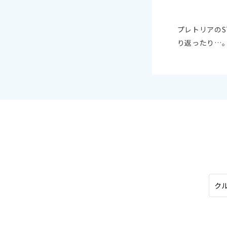
オセアニア
10
ハワイ
2026年
プレトリアの
り返ったり…
日
月
4
5
11
12
18
19
25
26