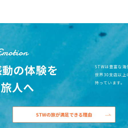
Emotion
感動の体験を
STWは豊富な
世界30支店以
の旅人へ
持っています。
STWの旅が満足できる理由