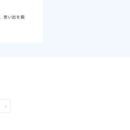
2
11月未定
2月未定
2027年
月
、思い出を振
金
土
日
月
火
水
木
金
土
6
7
1
2
3
4
5
6
13
14
7
8
9
10
11
12
13
20
21
14
15
16
17
18
19
20
27
28
21
22
23
24
25
26
27
28