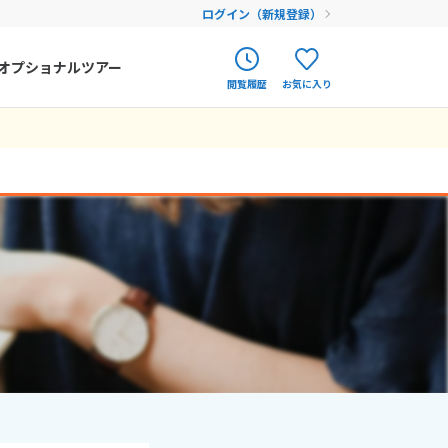
ログイン（新規登録）
オプショナルツアー
閲覧履歴
お気に入り
ク
ポルトガル
春旅
オランダ
12
9月未定
12月未定
2026年
月
アイルランド
まだ履歴がありません
まだ登録がありません
金
土
日
月
火
水
木
金
土
ハンガリー
4
5
1
2
3
4
5
フィンランド
11
12
6
7
8
9
10
11
12
18
19
エストニア
13
14
15
16
17
18
19
25
26
20
21
22
23
24
25
26
クロアチア
27
28
29
30
31
ルーマニア
フェロー諸島