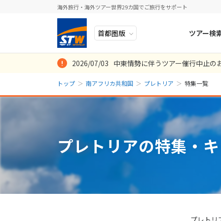
海外旅行・海外ツアー世界29カ国でご旅行をサポート
ツアー検
2026/07/03
中東情勢に伴うツアー催行中止の
ヨーロッパ
人気のテーマ
イタリア
秋旅
トップ
南アフリカ共和国
プレトリア
特集一覧
中近東・トルコ
お得な旅
ドイツ
年末年始
アフリカ
誰と行く？
ベルギー
アジア
目的
スイス
プレトリアの特集・キ
ロシア・中央アジア
ポーランド
アメリカ・カナダ
スウェーデ
中南米・カリブ海
ラトビア
モルディブ・他インド洋
スロヴェニ
太平洋地域
北マケドニ
プレトリ