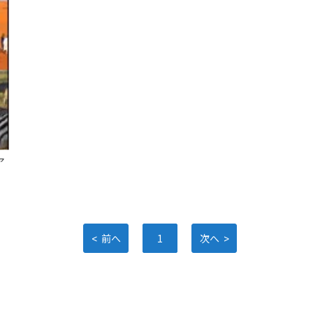
ア
<
>
前へ
1
次へ