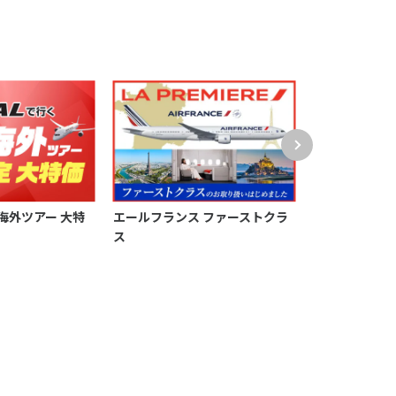
海外ツアー 大特
エールフランス ファーストクラ
【無料プレゼン
ス
「極み旅」パ