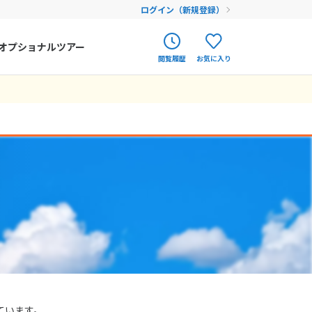
ログイン（新規登録）
オプショナルツアー
閲覧履歴
お気に入り
ク
ポルトガル
春旅
オランダ
アイルランド
まだ履歴がありません
まだ登録がありません
ハンガリー
フィンランド
エストニア
クロアチア
ルーマニア
フェロー諸島
ています。