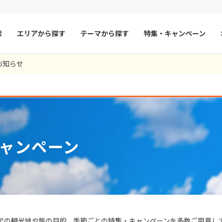
索
エリアから探す
テーマから探す
特集・キャンペーン
お知らせ
マルタ
冬旅
スペイン
ゴールデンウィー
フランス
夏旅
モナコ
ルクセンブルク
イギリス
チェコ
オーストリア
ャンペーン
スロヴァキア
アイスランド
ン
デンマーク
ノルウェー
リトアニア
ギリシャ
ア
モンテネグロ
ブルガリア
ア
ボスニア・ヘルツェゴビナ
セルビア
アの観光地や旅の目的、季節ごとの特集・キャンペーンを多数ご用意し