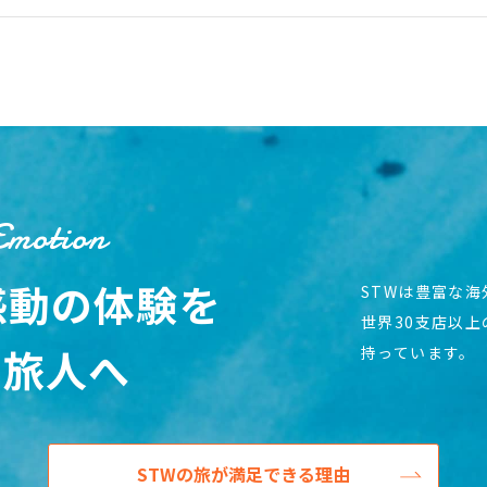
Emotion
感動の体験を
STWは豊富な
世界30支店以
の旅人へ
持っています。
STWの旅が満足できる理由