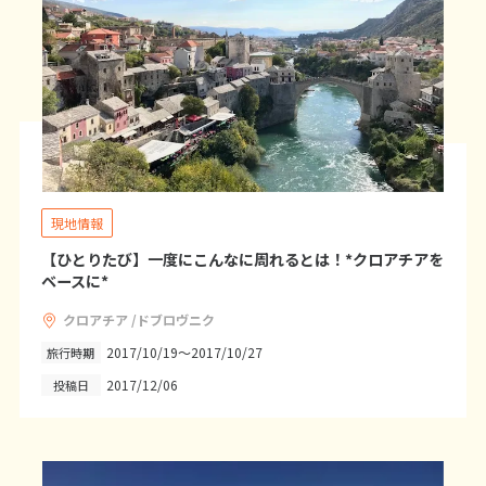
25
26
27
28
29
30
31
11
11月未定
2026年
月
1
2
3
4
5
6
7
8
9
10
11
12
13
14
15
16
17
18
19
20
21
現地情報
22
23
24
25
26
27
28
【ひとりたび】一度にこんなに周れるとは！*クロアチアを
29
30
ベースに*
クロアチア /ドブロヴニク
12
12月未定
2026年
月
2017/10/19～2017/10/27
旅行時期
2017/12/06
投稿日
1
2
3
4
5
6
7
8
9
10
11
12
13
14
15
16
17
18
19