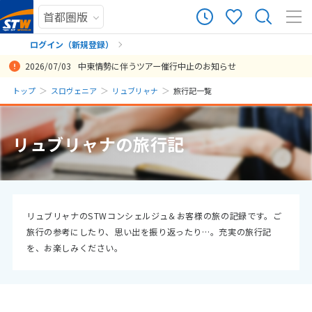
23
ツアー件数
件
ログイン（新規登録）
2026/07/03
中東情勢に伴うツアー催行中止のお知らせ
× カレンダーを閉じる
まだ履歴がありません
トップ
スロヴェニア
リュブリャナ
旅行記一覧
日
月
火
水
木
金
土
まだ登録がありません
8
リュブリャナの旅行記
8月未定
2026年
月
1
2
3
4
5
6
7
8
9
10
11
12
13
14
15
リュブリャナのSTWコンシェルジュ＆お客様の旅の記録です。ご
旅行の参考にしたり、思い出を振り返ったり…。充実の旅行記
16
17
18
19
20
21
22
を、お楽しみください。
23
24
25
26
27
28
29
30
31