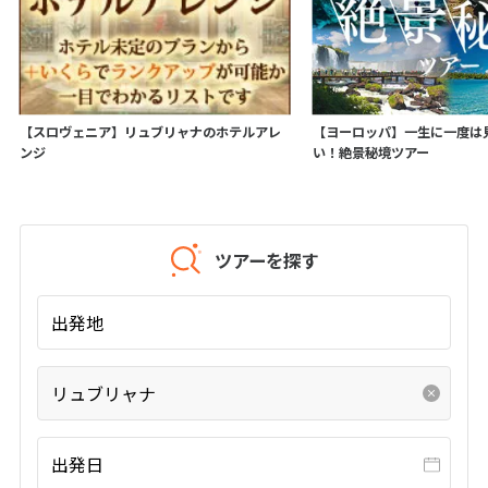
1
2
3
4
5
6
7
8
9
10
11
12
13
14
15
16
17
18
19
20
21
22
23
24
25
26
27
【スロヴェニア】リュブリャナのホテルアレ
【ヨーロッパ】一生に一度は
ンジ
い！絶景秘境ツアー
28
29
30
12
12月未定
2027年
月
ツアーを探す
1
2
3
4
5
6
7
8
9
10
11
出発地
12
13
14
15
16
17
18
19
20
21
22
23
24
25
リュブリャナ
26
27
28
29
30
31
出発日