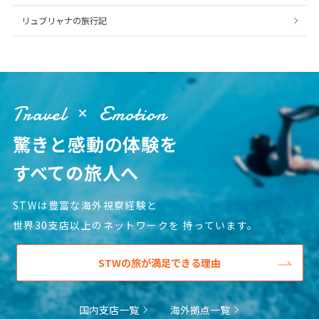
27
28
29
リュブリャナの旅行記
3
3月未定
2028年
月
1
2
3
4
Travel
Emotion
5
6
7
8
9
10
11
驚きと感動の体験を
12
13
14
15
16
17
18
19
20
21
22
23
24
25
すべての旅人へ
26
27
28
29
30
31
STWは豊富な海外視察経験と
世界30支店以上のネットワークを
持っています。
4
4月未定
2028年
月
STWの旅が満足できる理由
1
2
3
4
5
6
7
8
国内支店一覧
海外拠点一覧
9
10
11
12
13
14
15