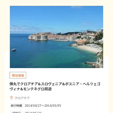
7
8
9
10
11
12
13
14
15
16
17
18
19
20
21
22
23
24
25
26
27
28
3
3月未定
2027年
月
1
2
3
4
5
6
7
8
9
10
11
12
13
14
15
16
17
18
19
20
現地情報
21
22
23
24
25
26
27
弾丸でクロアチア&スロヴェニア&ボスニア・ヘルツェゴ
ヴィナ&モンテネグロ周遊
28
29
30
31
クロアチア
2014/04/27～2014/05/05
旅行時期
4
4月未定
2027年
月
2014/05/23
投稿日