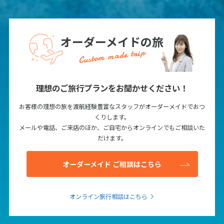
16
17
18
19
20
21
22
23
24
25
26
27
28
29
オーダーメイドの旅
30
Custom made trip
5
5月未定
2028年
月
理想のご旅行プランをお聞かせください！
1
2
3
4
5
6
お客様の理想の旅を渡航経験豊富なスタッフがオーダーメイドでおつ
くりします。
7
8
9
10
11
12
13
メールや電話、ご来店のほか、ご自宅からオンラインでもご相談いた
14
15
16
17
18
19
20
だけます。
21
22
23
24
25
26
27
オーダーメイド ご相談はこちら
28
29
30
31
オンライン旅行相談はこちら
6
6月未定
2028年
月