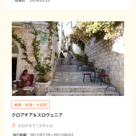
1
2
3
4
5
6
7
8
9
10
11
12
13
14
15
16
17
18
19
20
21
22
23
24
25
26
27
28
29
30
5
5月未定
2027年
月
1
2
3
4
5
6
7
8
9
10
11
12
13
14
15
絶景・秘境・大自然
16
17
18
19
20
21
22
クロアチア＆スロヴェニア
23
24
25
26
27
28
29
クロアチア /フヴァル
30
31
2012/07/29～2012/08/07
旅行時期