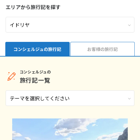
エリアから旅行記を探す
9
9月未定
2026年
月
1
2
3
4
5
6
7
8
9
10
11
12
13
14
15
16
17
18
19
コンシェルジュの旅行記
お客様の旅行記
20
21
22
23
24
25
26
27
28
29
30
コンシェルジュの
旅行記一覧
10
10月未定
2026年
月
1
2
3
4
5
6
7
8
9
10
11
12
13
14
15
16
17
18
19
20
21
22
23
24