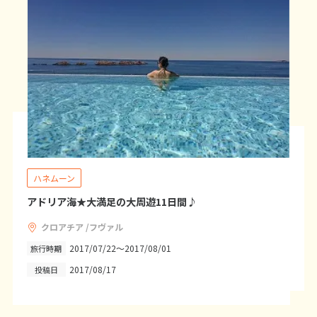
20
21
22
23
24
25
26
27
28
29
30
31
1
1月未定
2027年
月
1
2
3
4
5
6
7
8
9
10
11
12
13
14
15
16
ハネムーン
17
18
19
20
21
22
23
アドリア海★大満足の大周遊11日間♪
24
25
26
27
28
29
30
31
クロアチア /フヴァル
2017/07/22～2017/08/01
旅行時期
2017/08/17
投稿日
2
2月未定
2027年
月
1
2
3
4
5
6