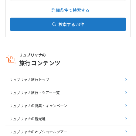
1
1月未定
2028年
月
詳細条件で検索する
1
検索する
23
件
2
3
4
5
6
7
8
9
10
11
12
13
14
15
16
17
18
19
20
21
22
リュブリャナの
23
24
25
26
27
28
29
旅行コンテンツ
30
31
リュブリャナ旅行トップ
2
2月未定
2028年
月
リュブリャナ旅行・ツアー一覧
1
2
3
4
5
リュブリャナの特集・キャンペーン
6
7
8
9
10
11
12
リュブリャナの観光地
13
14
15
16
17
18
19
20
21
22
23
24
25
26
リュブリャナのオプショナルツアー