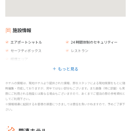
施設情報
エアポートシャトル
24 時間体制のセキュリティー
セーフティボックス
レストラン
喫煙エリア
もっと見る
ホテルの情報は、現地ホテルより提供された情報、弊社スタッフによる現地視察をもとに随
時編集・作成しておりますが、完全ではない部分もございます。また画像（特に部屋）も実
際にご利用される施設とは異なる場合もございますので、あくまでご宿泊の際の参考資料と
してご利用下さい。
※情報相違に起因するお客様の損害につきましては責任を負いかねますので、予めご了承下
さい。
関連ホテル