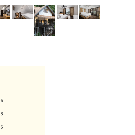
.6
.8
.6