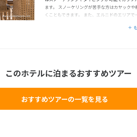
ます。 スノーケリングが苦手な方はカヤックや
くこともできます。 また、エルニドのエリアで
ラグーンはミニロック島にあり、リゾートからの
一部を除き無料で楽しめるので、滞在中の費用
です。
このホテルに泊まるおすすめツアー
おすすめツアーの一覧を見る