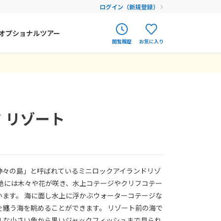
ログイン（新規登録）
オプショナルツアー
閲覧履歴
お気に入り
ク
ポルトガル
春旅
オランダ
アイルランド
まだ履歴がありません
まだ登録がありません
 リゾート
ハンガリー
フィンランド
エストニア
神々の島」と呼ばれているミニロックアイランドリゾ
クロアチア
地には木々や花が咲き、水上コテージやクリフコテー
ます。 海に面し水上に浮かぶウォーターコテージな
ルーマニア
を纏う海を眺めることができます。 リゾート前の海で
フェロー諸島
ルな小さい魚から黒いジャックフィッシュまで見られ