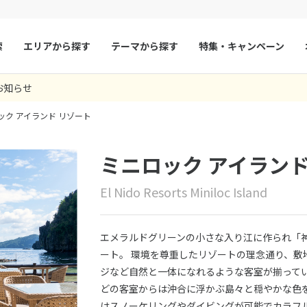
索
エリアから探す
テーマから探す
特集・キャンペーン
お知らせ
マルタ
冬旅
スペイン
ゴールデンウィー
ック アイランド リゾート
フランス
夏旅
モナコ
ルクセンブルク
イギリス
ミニロック アイランド
チェコ
オーストリア
El Nido Resorts Miniloc Island
スロヴァキア
アイスランド
ン
デンマーク
ノルウェー
エメラルドグリーンの小さな入り江に作られ「
リトアニア
ギリシャ
ート。 環境を尊重したリゾートの理念通り、敷
ジなど自然と一体になれるような客室が揃ってい
ア
モンテネグロ
ブルガリア
どの客室からは沖合に浮かぶ島々と穏やかな色
ア
ボスニア・ヘルツェゴビナ
セルビア
はスノーケリングやダイビングが可能でカラフ