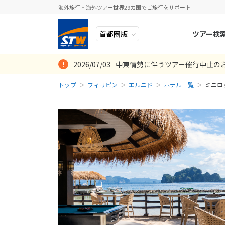
海外旅行・海外ツアー世界29カ国でご旅行をサポート
ツアー検
2026/07/03
中東情勢に伴うツアー催行中止の
ヨーロッパ
人気のテーマ
イタリア
秋旅
トップ
フィリピン
エルニド
ホテル一覧
ミニロ
中近東・トルコ
お得な旅
ドイツ
年末年始
アフリカ
誰と行く？
ベルギー
アジア
目的
スイス
ロシア・中央アジア
ポーランド
アメリカ・カナダ
スウェーデ
中南米・カリブ海
ラトビア
モルディブ・他インド洋
スロヴェニ
太平洋地域
北マケドニ