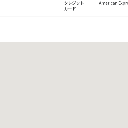
クレジット
American Exp
カード