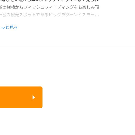
船の桟橋からフィッシュフィーディングをお楽しみ頂
一番の観光スポットであるビックラグーンとスモール
アクセスもボートで10分程です。 アクティビティは
もっと見る
を気にすることなく過ごせるのもこのリゾートの魅力