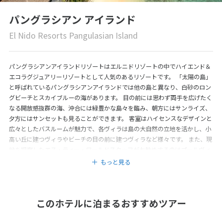
パングラシアン アイランド
El Nido Resorts Pangulasian Island
パングラシアンアイランドリゾートはエルニドリゾートの中でハイエンド＆
エコラグジュアリーリゾートとして人気のあるリゾートです。 「太陽の島」
と呼ばれているパングラシアンアイランドでは他の島と異なり、白砂のロン
グビーチとスカイブルーの海があります。 目の前には思わず両手を広げたく
なる開放感抜群の海、沖合には緑豊かな島々を臨み、朝方にはサンライズ、
夕方にはサンセットも見ることができます。 客室はハイセンスなデザインと
広々としたバスルームが魅力で、各ヴィラは島の大自然の立地を活かし、小
高い丘に建つヴィラやビーチの目の前に建つヴィラなど様々です。 また、現
地を視察したエス・ティー・ワールドスタッフがお勧めするのはプールヴィ
ラ！プールに入りながら穏やかな海と島々を1日中眺められます。 ハネムー
もっと見る
ンやカップルのお客様にぜひお泊り頂きたいヴィラです。
このホテルに泊まるおすすめツアー