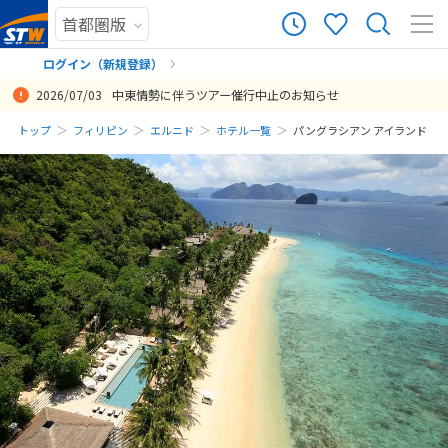
ログイン（新規登録）
2026/07/03
中東情勢に伴うツアー催行中止のお知らせ
まだ履歴がありません
トップ
フィリピン
エルニド
ホテル一覧
パングラシアン アイランド
まだ登録がありません