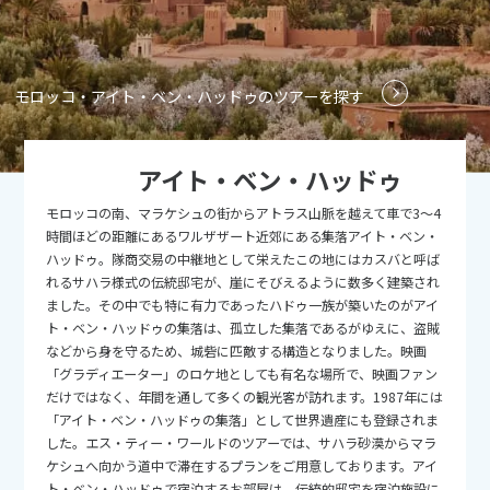
9
9月未定
2026年
月
1
2
3
4
5
モロッコ・アイト・ベン・ハッドゥのツアーを探す
6
7
8
9
10
11
12
13
14
15
16
17
18
19
アイト・ベン・ハッドゥ
20
21
22
23
24
25
26
モロッコの南、マラケシュの街からアトラス山脈を越えて車で3～4
27
28
29
30
時間ほどの距離にあるワルザザート近郊にある集落アイト・ベン・
ハッドゥ。隊商交易の中継地として栄えたこの地にはカスバと呼ば
れるサハラ様式の伝統邸宅が、崖にそびえるように数多く建築され
10
10月未定
2026年
月
ました。その中でも特に有力であったハドゥ一族が築いたのがアイ
ト・ベン・ハッドゥの集落は、孤立した集落であるがゆえに、盗賊
1
2
3
などから身を守るため、城砦に匹敵する構造となりました。映画
「グラディエーター」のロケ地としても有名な場所で、映画ファン
4
5
6
7
8
9
10
だけではなく、年間を通して多くの観光客が訪れます。1987年には
11
12
13
14
15
16
17
「アイト・ベン・ハッドゥの集落」として世界遺産にも登録されま
した。エス・ティー・ワールドのツアーでは、サハラ砂漠からマラ
18
19
20
21
22
23
24
ケシュへ向かう道中で滞在するプランをご用意しております。アイ
ト・ベン・ハッドゥで宿泊するお部屋は、伝統的邸宅を宿泊施設に