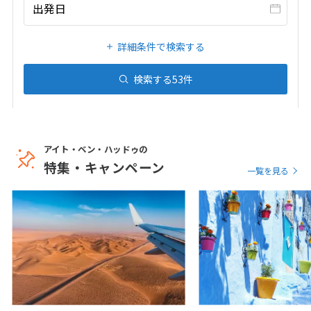
20
21
22
23
24
25
26
出発日
27
28
29
30
31
詳細条件で検索する
1
検索する
53
件
1月未定
2027年
月
1
2
3
4
5
6
7
8
9
アイト・ベン・ハッドゥの
10
11
12
13
14
15
16
特集・キャンペーン
一覧を見る
17
18
19
20
21
22
23
24
25
26
27
28
29
30
31
2
2月未定
2027年
月
1
2
3
4
5
6