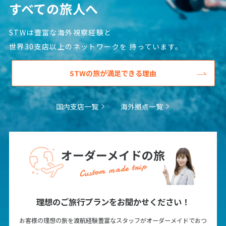
12
13
14
15
16
17
18
すべての旅人へ
19
20
21
22
23
24
25
STWは豊富な海外視察経験と
26
27
28
29
30
世界30支店以上のネットワークを
持っています。
10
10月未定
STWの旅が満足できる理由
2027年
月
1
2
国内支店一覧
海外拠点一覧
3
4
5
6
7
8
9
10
11
12
13
14
15
16
17
18
19
20
21
22
23
オーダーメイドの旅
24
25
26
27
28
29
30
Custom made trip
31
理想のご旅行プランをお聞かせください！
11
11月未定
2027年
月
お客様の理想の旅を渡航経験豊富なスタッフがオーダーメイドでおつ