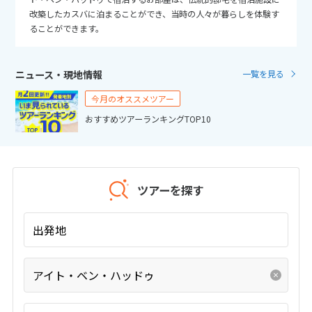
25
26
27
28
29
30
31
改築したカスバに泊まることができ、当時の人々が暮らしを体験す
ることができます。
11
11月未定
2026年
月
ニュース・現地情報
一覧を見る
1
2
3
4
5
6
7
今月のオススメツアー
8
9
10
11
12
13
14
おすすめツアーランキングTOP10
15
16
17
18
19
20
21
22
23
24
25
26
27
28
29
30
ツアーを探す
12
12月未定
2026年
月
出発地
1
2
3
4
5
アイト・ベン・ハッドゥ
6
7
8
9
10
11
12
13
14
15
16
17
18
19