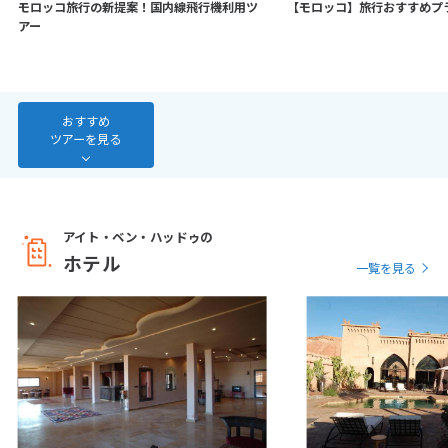
モロッコ旅行の新提案！国内線飛行機利用ツ
【モロッコ】旅行おすすめプ
7
8
9
10
11
12
13
アー
14
15
16
17
18
19
20
21
22
23
24
25
26
27
28
おすすめ
ツアーを見る
3
3月未定
2027年
月
1
2
3
4
5
6
アイト・ベン・ハッドゥの
ホテル
7
8
9
10
11
12
13
一覧を見る
14
15
16
17
18
19
20
21
22
23
24
25
26
27
28
29
30
31
4
4月未定
2027年
月