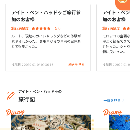
アイト・ベン・ハッドゥご旅行参
アイト・ベ
6
6月未定
2027年
月
加のお客様
加のお客様
旅行満足度
旅行満足度
1
2
3
4
5
ルート、現地のガイドやラクダなどの体験が
モロッコの主要
6
7
8
9
10
11
12
素晴らしかった。専用車からの車窓の景色も
率よく観光でき
とても良かった。
も叶った。シャ
13
14
15
16
17
18
19
特に良かった。
20
21
22
23
24
25
26
投稿日：2020-01-04 09:36:16
続きを見る
投稿日：2020-01-03 
27
28
29
30
7
7月未定
2027年
月
アイト・ベン・ハッドゥの
旅行記
一覧を見る
1
2
3
Diary
Diary
4
5
6
7
8
9
10
11
12
13
14
15
16
17
18
19
20
21
22
23
24