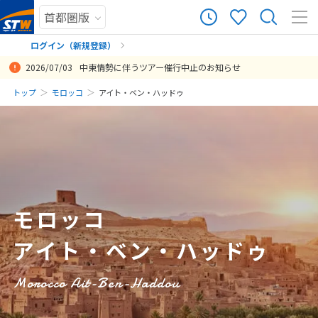
53
ツアー件数
件
ログイン（新規登録）
2026/07/03
中東情勢に伴うツアー催行中止のお知らせ
× カレンダーを閉じる
まだ履歴がありません
トップ
モロッコ
アイト・ベン・ハッドゥ
ルート、現地のガイドやラクダなどの体験が素晴らしかった。専用車
モロッコの主要な見所をカバーしており、効率よく観光できて良かっ
２回目のモロッコ旅行でも楽しめるコースでとても満足です。
バランスがとれた行程で、行きたいところが含まれており、大満足で
旅行先モロッコのいろいろなところを見られて一度にたくさん楽しめ
日
月
火
水
木
金
土
からの車窓の景色もとても良かった。
た。憧れのリアド泊も叶った。シャウエンと砂漠のラクダツアーが特
した。個人旅行では行きづらいサハラ砂漠やアイトベンハッドゥにま
ました。ただこちらからオーダーしたことですが、思っていたよりも
まだ登録がありません
投稿日：2019-11-09 23:57:19
に良かった。
で巡ることができました。また現地ガイドがどなたもきめ細かく気持
移動が多く疲れました。またマラケシュ以外の都市の滞在時間が短
8
投稿日：2020-01-04 09:36:16
8月未定
2026年
月
ちよい方々ばかりで、楽しく有意義な時間を過ごすことができまし
く、この期間であればプラン段階でもう少し絞る必要があったのだな
投稿日：2020-01-03 23:42:51
た。町ではレストランを自分たちで選べたのが良かったです。
と思いました。
1
投稿日：2019-08-12 16:48:14
投稿日：2019-05-11 07:24:37
2
3
4
5
6
7
8
モロッコ
9
10
11
12
13
14
15
アイト・ベン・ハッドゥ
16
17
18
19
20
21
22
23
24
25
26
27
28
29
Morocco Ait-Ben-Haddou
30
31