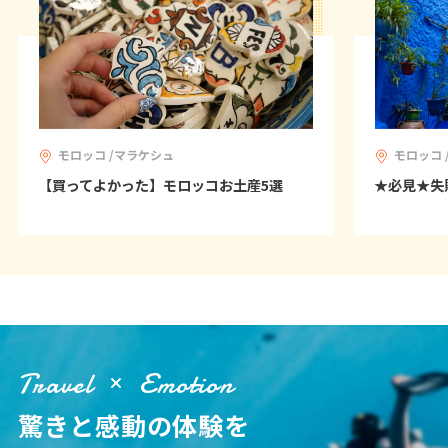
25
26
27
28
29
30
31
8
8月未定
2027年
月
1
2
3
4
5
6
7
モロッコ /マラケシュ
モロッコ
8
9
10
11
12
13
14
【買ってよかった】モロッコお土産5選
★必見★失
15
16
17
18
19
20
21
22
23
24
25
26
27
28
29
30
31
9
9月未定
2027年
月
Travel
Emotion
1
2
3
4
驚きと感動の体験を
5
6
7
8
9
10
11