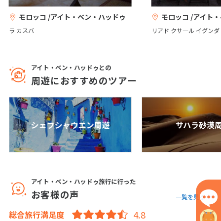
1
2
3
モロッコ /アイト・ベン・ハッドゥ
モロッコ /アイト
4
5
6
7
8
9
10
ラ カスバ
リアド クサ―ル イグンダ
11
12
13
14
15
16
17
18
19
20
21
22
23
24
アイト・ベン・ハッドゥとの
25
26
27
28
29
30
周遊におすすめのツアー
5
5月未定
2027年
月
シェフシャウエン周遊
サハラ砂漠
1
2
3
4
5
6
7
8
9
10
11
12
13
14
15
アイト・ベン・ハッドゥ旅行に行った
16
17
18
19
20
21
22
お客様の声
一覧を見る
23
24
25
26
27
28
29
総合旅行満足度
30
31