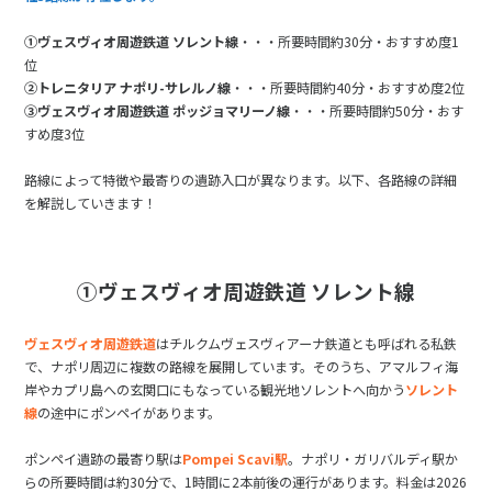
①ヴェスヴィオ周遊鉄道 ソレント線
・・・所要時間約30分・おすすめ度1
位
②トレニタリア ナポリ-サレルノ線
・・・所要時間約40分・おすすめ度2位
③ヴェスヴィオ周遊鉄道 ポッジョマリーノ線
・・・所要時間約50分・おす
すめ度3位
路線によって特徴や最寄りの遺跡入口が異なります。以下、各路線の詳細
を解説していきます！
①ヴェスヴィオ周遊鉄道 ソレント線
ヴェスヴィオ周遊鉄道
はチルクムヴェスヴィアーナ鉄道とも呼ばれる私鉄
で、ナポリ周辺に複数の路線を展開しています。そのうち、アマルフィ海
岸やカプリ島への玄関口にもなっている観光地ソレントへ向かう
ソレント
線
の途中にポンペイがあります。
ポンペイ遺跡の最寄り駅は
Pompei Scavi駅
。ナポリ・ガリバルディ駅か
らの所要時間は約30分で、1時間に2本前後の運行があります。料金は2026