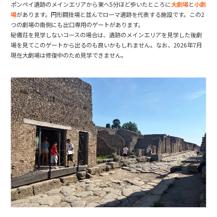
ポンペイ遺跡のメインエリアから東へ5分ほど歩いたところに
大劇場
と
小劇
場
があります。円形闘技場と並んでローマ遺跡を代表する施設です。この2
つの劇場の南側にも出口専用のゲートがあります。
秘儀荘を見学しないコースの場合は、遺跡のメインエリアを見学した後劇
場を見てこのゲートから出るのも良いかもしれません。なお、2026年7月
現在大劇場は修復中のため見学できません。