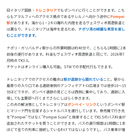
旧イタリア国鉄・
トレニタリア
でもポンペイに行くことができます。こち
らもアマルフィへのアクセス拠点であるサレルノへ向かう途中に
Pompei
駅
があります。海から1・2キロ離れた内陸を走るヴェスヴィオ周遊鉄道と
は異なり、トレニタリアは海岸を走るため、
ナポリ湾の綺麗な車窓を楽し
むことができます。
ナポリ・ガリバルディ駅からの所要時間は約40分で、こちらも1時間に2本
前後の運行があります。料金もヴェスヴィオ周遊鉄道と同じで、2026年7
月時点で€3.3。
チケットはオンライン購入も可能。STWでの手配代行もできます。
トレニタリアでのアクセスの難点は
駅が遺跡から離れている
こと。駅から
最寄りの入り口である遺跡東側のアンフィテアトロ広場までは徒歩10～15
分ほどですが、ポンペイ遺跡の見どころは西側に集中しており、遺跡に入
場しても主要部へ行くまでさらにしばらく歩きます。
この点の解決策としてトレニタリアは
ポンペイ・リンク
というポンペイ駅
とマリーナ門を往復するシャトルバスを運行しています。券売機で行き先
を"Pompei"ではなく"Pompei Scavi"と検索することで€1.5のバス料金が
追加されたチケットを買うことができます。バスの運行頻度は1時間に1本
ほどで全ての列車に接続しているわけではないようですし、バス乗車が増