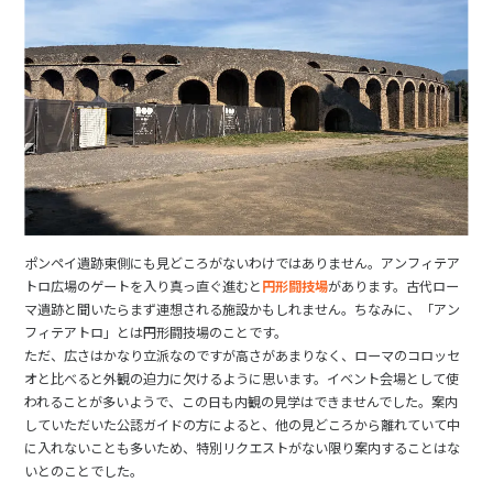
ポンペイ遺跡東側にも見どころがないわけではありません。アンフィテア
トロ広場のゲートを入り真っ直ぐ進むと
円形闘技場
があります。古代ロー
マ遺跡と聞いたらまず連想される施設かもしれません。ちなみに、「アン
フィテアトロ」とは円形闘技場のことです。
ただ、広さはかなり立派なのですが高さがあまりなく、ローマのコロッセ
オと比べると外観の迫力に欠けるように思います。イベント会場として使
われることが多いようで、この日も内観の見学はできませんでした。案内
していただいた公認ガイドの方によると、他の見どころから離れていて中
に入れないことも多いため、特別リクエストがない限り案内することはな
いとのことでした。