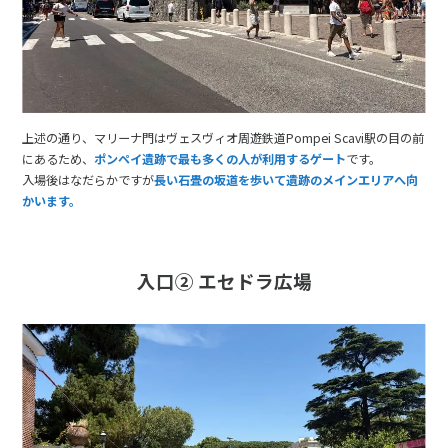
上述の通り、マリーナ門はヴェスヴィオ周遊鉄道Pompei Scavi駅の目の前
にあるため、
ポンペイ遺跡で最も多くの人が利用するゲート
です。
入場後はなだらかですが
長い石畳の坂道を歩いて遺跡のメインエリアへ向
かいます。
入口② エセドラ広場