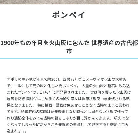
ポンペイ
1900年もの年月を火山灰に包んだ 世界遺産の古代都
市
ナポリの中心地から車で約30分。西暦79年ヴェスーヴィオ火山の大噴火
で、一瞬にして死の灰と化した街ポンペイ。 大量の火山灰と軽石に飲み込
まれたポンペイは、1748年に再発見されました。 実は町を覆った火山灰は
湿気を防ぎ 美術品はじめ多くの神殿や家々は保存状態良いまま残される結
果となりました。 特に絵画、壁画は色あせることなく当時のままと言われ
てます。秘儀荘内の絵画は紀元後まもない時代とは思えない状態で残って
おり遺跡全体をみても当時の暮らしぶりが目に浮かんできます。 噴火でな
くなってしまった町だからこそ発掘後の遺跡として見学すると感動に包み
込まれます。