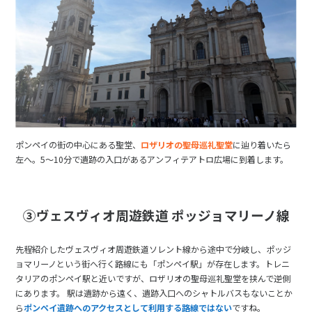
ポンペイの街の中心にある聖堂、
ロザリオの聖母巡礼聖堂
に辿り着いたら
左へ。5～10分で遺跡の入口があるアンフィテアトロ広場に到着します。
③ヴェスヴィオ周遊鉄道 ポッジョマリーノ線
先程紹介したヴェスヴィオ周遊鉄道ソレント線から途中で分岐し、ポッジ
ョマリーノという街へ行く路線にも「ポンペイ駅」が存在します。トレニ
タリアのポンペイ駅と近いですが、ロザリオの聖母巡礼聖堂を挟んで逆側
にあります。 駅は遺跡から遠く、遺跡入口へのシャトルバスもないことか
ら
ポンペイ遺跡へのアクセスとして利用する路線ではない
ですね。