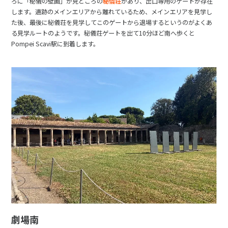
ろに「秘儀の壁画」が見どころの
秘儀荘
があり、出口専用のゲートが存在
します。遺跡のメインエリアから離れているため、メインエリアを見学し
た後、最後に秘儀荘を見学してこのゲートから退場するというのがよくあ
る見学ルートのようです。秘儀荘ゲートを出て10分ほど南へ歩くと
Pompei Scavi駅に到着します。
劇場南