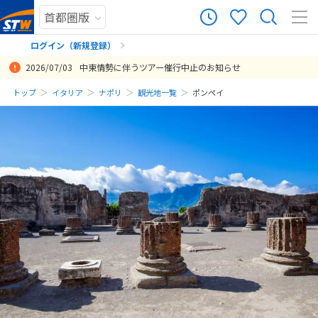
ログイン（新規登録）
2026/07/03
中東情勢に伴うツアー催行中止のお知らせ
まだ履歴がありません
トップ
イタリア
ナポリ
観光地一覧
ポンペイ
まだ登録がありません