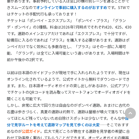
要があります。事前予約している人は窓口の横の別レーンを通ることがで
きスムーズなので
オンラインで事前に購入するのがおすすめ
です。STWで
はチケットの手配代行も承っております！
チケットは「ポンペイ・エクスプレス」「ポンペイ・プラス」「グラン
デ・ポンペイ」の3種類。料金は2026年7月時点でそれぞれ€20、€25、€30
です。遺跡のメインエリアだけであれば「エクスプレス」で十分ですが、
秘儀荘に入るのであれば「プラス」を購入する必要があります。遺跡はポ
ンペイだけでなく郊外にも多数存在し、「プラス」はその一部に入場可
能、「グランデ」は全てに入場可能という違いがあります。入場時間は午
前か午後かの2択です。
以前は日本語のガイドブックが現地で手に入れられたようですが、現在は
オンライン化されているようで、公式サイトから無料でダウンロードでき
ます。また、日本語オーディオガイドの貸し出しがあるほか、公式アプリ
でチケットのQRコードを読み取ってスマートフォンでオーディオガイドを
聞くことも可能です。
しかし、非常に広大で回り方は自由なのがポンペイ遺跡。おまけに古代の
石畳は歩きづらく、真夏の遺跡は灼熱で、遺跡は屋根が噴火で落ちてしま
ってほとんど残っていないため日除けスポットは少ないです。そんな中
自
分で見学ルートを考えて遺跡マップを見て歩くのは大変
……そこでおすす
めなのが
公認ガイド
。広大で見どころが散在する遺跡を見学者の希望に合
わせて効率良く案内してもらうことができます。オーディオガイドの機器