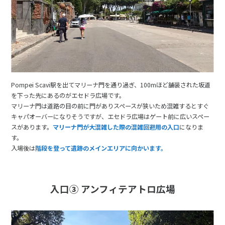
Pompei Scavi駅を出てマリーナ門を通り過ぎ、100mほど舗装された坂道
を下った先にあるのがエセドラ広場です。
マリーナ門は道路の目の前に門がありスペースが狭いため混雑するとすぐ
キャパオーバーになりそうですが、エセドラ広場はゲート前に広いスペー
スがあります。
マリーナ門が大混雑した際の混雑回避用の入口
になりま
す。
入場後は
階段を登って遺跡のメインエリアに向かいます。
入口③ アンフィテアトロ広場