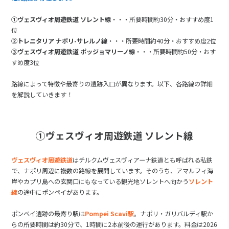
①ヴェスヴィオ周遊鉄道 ソレント線
・・・所要時間約30分・おすすめ度1
位
②トレニタリア ナポリ-サレルノ線
・・・所要時間約40分・おすすめ度2位
③ヴェスヴィオ周遊鉄道 ポッジョマリーノ線
・・・所要時間約50分・おす
すめ度3位
路線によって特徴や最寄りの遺跡入口が異なります。以下、各路線の詳細
を解説していきます！
①ヴェスヴィオ周遊鉄道 ソレント線
ヴェスヴィオ周遊鉄道
はチルクムヴェスヴィアーナ鉄道とも呼ばれる私鉄
で、ナポリ周辺に複数の路線を展開しています。そのうち、アマルフィ海
岸やカプリ島への玄関口にもなっている観光地ソレントへ向かう
ソレント
線
の途中にポンペイがあります。
ポンペイ遺跡の最寄り駅は
Pompei Scavi駅
。ナポリ・ガリバルディ駅か
らの所要時間は約30分で、1時間に2本前後の運行があります。料金は2026