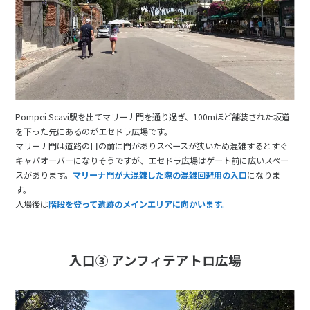
Pompei Scavi駅を出てマリーナ門を通り過ぎ、100mほど舗装された坂道
を下った先にあるのがエセドラ広場です。
マリーナ門は道路の目の前に門がありスペースが狭いため混雑するとすぐ
キャパオーバーになりそうですが、エセドラ広場はゲート前に広いスペー
スがあります。
マリーナ門が大混雑した際の混雑回避用の入口
になりま
す。
入場後は
階段を登って遺跡のメインエリアに向かいます。
入口③ アンフィテアトロ広場