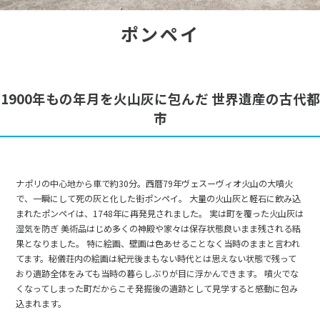
ポンペイ
1900年もの年月を火山灰に包んだ 世界遺産の古代都
市
ナポリの中心地から車で約30分。西暦79年ヴェスーヴィオ火山の大噴火
で、一瞬にして死の灰と化した街ポンペイ。 大量の火山灰と軽石に飲み込
まれたポンペイは、1748年に再発見されました。 実は町を覆った火山灰は
湿気を防ぎ 美術品はじめ多くの神殿や家々は保存状態良いまま残される結
果となりました。 特に絵画、壁画は色あせることなく当時のままと言われ
てます。秘儀荘内の絵画は紀元後まもない時代とは思えない状態で残って
おり遺跡全体をみても当時の暮らしぶりが目に浮かんできます。 噴火でな
くなってしまった町だからこそ発掘後の遺跡として見学すると感動に包み
込まれます。