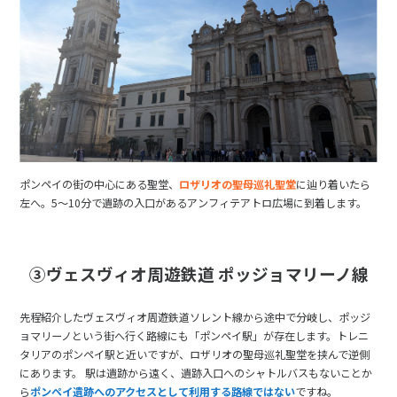
ポンペイの街の中心にある聖堂、
ロザリオの聖母巡礼聖堂
に辿り着いたら
左へ。5～10分で遺跡の入口があるアンフィテアトロ広場に到着します。
③ヴェスヴィオ周遊鉄道 ポッジョマリーノ線
先程紹介したヴェスヴィオ周遊鉄道ソレント線から途中で分岐し、ポッジ
ョマリーノという街へ行く路線にも「ポンペイ駅」が存在します。トレニ
タリアのポンペイ駅と近いですが、ロザリオの聖母巡礼聖堂を挟んで逆側
にあります。 駅は遺跡から遠く、遺跡入口へのシャトルバスもないことか
ら
ポンペイ遺跡へのアクセスとして利用する路線ではない
ですね。