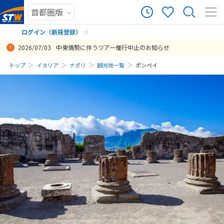
ログイン（新規登録）
2026/07/03
中東情勢に伴うツアー催行中止のお知らせ
まだ履歴がありません
トップ
イタリア
ナポリ
観光地一覧
ポンペイ
まだ登録がありません