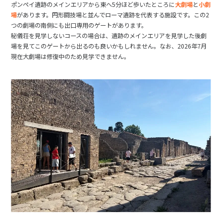
ポンペイ遺跡のメインエリアから東へ5分ほど歩いたところに
大劇場
と
小劇
場
があります。円形闘技場と並んでローマ遺跡を代表する施設です。この2
つの劇場の南側にも出口専用のゲートがあります。
秘儀荘を見学しないコースの場合は、遺跡のメインエリアを見学した後劇
場を見てこのゲートから出るのも良いかもしれません。なお、2026年7月
現在大劇場は修復中のため見学できません。