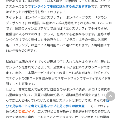
要があります。事前予約している人は窓口の横の別レーンを通ることがで
きスムーズなので
オンラインで事前に購入するのがおすすめ
です。STWで
はチケットの手配代行も承っております！
チケットは「ポンペイ・エクスプレス」「ポンペイ・プラス」「グラン
デ・ポンペイ」の3種類。料金は2026年7月時点でそれぞれ€20、€25、€30
です。遺跡のメインエリアだけであれば「エクスプレス」で十分ですが、
秘儀荘に入るのであれば「プラス」を購入する必要があります。遺跡はポ
ンペイだけでなく郊外にも多数存在し、「プラス」はその一部に入場可
能、「グランデ」は全てに入場可能という違いがあります。入場時間は午
前か午後かの2択です。
以前は日本語のガイドブックが現地で手に入れられたようですが、現在は
オンライン化されているようで、公式サイトから無料でダウンロードでき
ます。また、日本語オーディオガイドの貸し出しがあるほか、公式アプリ
でチケットのQRコードを読み取ってスマートフォンでオーディオガイドを
聞くことも可能です。
しかし、非常に広大で回り方は自由なのがポンペイ遺跡。おまけに古代の
石畳は歩きづらく、真夏の遺跡は灼熱で、遺跡は屋根が噴火で落ちてしま
ってほとんど残っていないため日除けスポットは少ないです。そんな中
自
分で見学ルートを考えて遺跡マップを見て歩くのは大変
……そこでおすす
めなのが
公認ガイド
。広大で見どころが散在する遺跡を見学者の希望に合
わせて効率良く案内してもらうことができます。オーディオガイドの機器