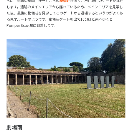
ろに「秘儀の壁画」が見どころの
秘儀荘
があり、出口専用のゲートが存在
します。遺跡のメインエリアから離れているため、メインエリアを見学し
た後、最後に秘儀荘を見学してこのゲートから退場するというのがよくあ
る見学ルートのようです。秘儀荘ゲートを出て10分ほど南へ歩くと
Pompei Scavi駅に到着します。
劇場南