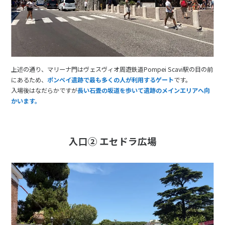
上述の通り、マリーナ門はヴェスヴィオ周遊鉄道Pompei Scavi駅の目の前
にあるため、
ポンペイ遺跡で最も多くの人が利用するゲート
です。
入場後はなだらかですが
長い石畳の坂道を歩いて遺跡のメインエリアへ向
かいます。
入口② エセドラ広場