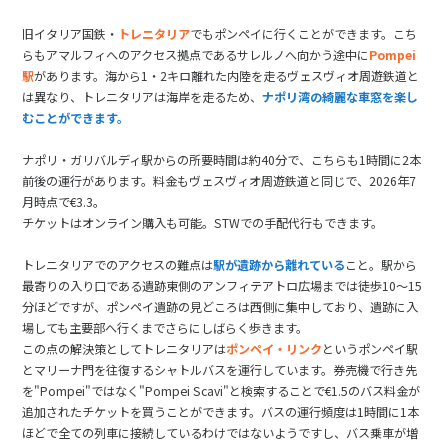
旧イタリア国鉄・
トレニタリア
でもポンペイに行くことができます。こち
らもアマルフィへのアクセス拠点であるサレルノへ向かう途中に
Pompei
駅
があります。海から1・2キロ離れた内陸を走るヴェスヴィオ周遊鉄道と
は異なり、トレニタリアは海岸を走るため、
ナポリ湾の綺麗な車窓を楽し
むことができます。
ナポリ・ガリバルディ駅からの所要時間は約40分で、こちらも1時間に2本
前後の運行があります。料金もヴェスヴィオ周遊鉄道と同じで、2026年7
月時点で€3.3。
チケットはオンライン購入も可能。STWでの手配代行もできます。
トレニタリアでのアクセスの難点は
駅が遺跡から離れている
こと。駅から
最寄りの入り口である遺跡東側のアンフィテアトロ広場までは徒歩10～15
分ほどですが、ポンペイ遺跡の見どころは西側に集中しており、遺跡に入
場しても主要部へ行くまでさらにしばらく歩きます。
この点の解決策としてトレニタリアは
ポンペイ・リンク
というポンペイ駅
とマリーナ門を往復するシャトルバスを運行しています。券売機で行き先
を"Pompei"ではなく"Pompei Scavi"と検索することで€1.5のバス料金が
追加されたチケットを買うことができます。バスの運行頻度は1時間に1本
ほどで全ての列車に接続しているわけではないようですし、バス乗車が増