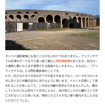
ポンペイ遺跡東側にも見どころがないわけではありません。アンフィテア
トロ広場のゲートを入り真っ直ぐ進むと
円形闘技場
があります。古代ロー
マ遺跡と聞いたらまず連想される施設かもしれません。ちなみに、「アン
フィテアトロ」とは円形闘技場のことです。
ただ、広さはかなり立派なのですが高さがあまりなく、ローマのコロッセ
オと比べると外観の迫力に欠けるように思います。イベント会場として使
われることが多いようで、この日も内観の見学はできませんでした。案内
していただいた公認ガイドの方によると、他の見どころから離れていて中
に入れないことも多いため、特別リクエストがない限り案内することはな
いとのことでした。