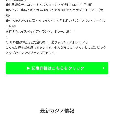
●世界遺産チョコレートヒル＆ターシャが棲む山エリア（陸編）
●ダイバー集結！ギンガメ群れ＆かめが棲むバリカサグアイランド（海
編）
●NEW!!ジンベイに遭えるリラ＆イワシ群れ狙いナパリン（シュノーケル
三昧編）
を有するハイスペックアイランド、ボホール島！！
⋆
今回は陸編の魅力を完全制覇！！遊びまくりの終日プラン♪
こんなに遊んだら疲れちゃいます。そんな方には行きたいとこだけピック
アップのアレンジプランも可能です！
▶ 記事詳細はこちらをクリック
最新カジノ情報