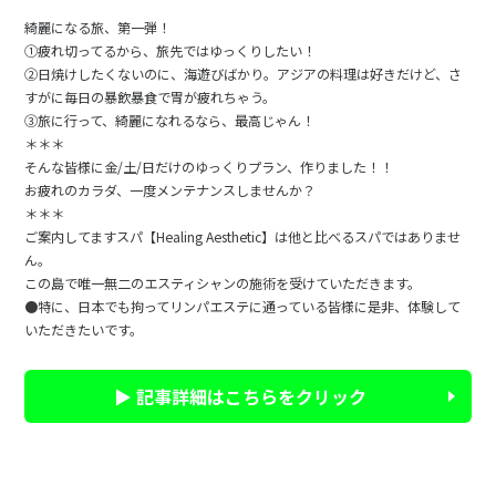
綺麗になる旅、第一弾！
①疲れ切ってるから、旅先ではゆっくりしたい！
②日焼けしたくないのに、海遊びばかり。アジアの料理は好きだけど、さ
すがに毎日の暴飲暴食で胃が疲れちゃう。
➂旅に行って、綺麗になれるなら、最高じゃん！
＊＊＊
そんな皆様に金/土/日だけのゆっくりプラン、作りました！！
お疲れのカラダ、一度メンテナンスしませんか？
＊＊＊
ご案内してますスパ【Healing Aesthetic】は他と比べるスパではありませ
ん。
この島で唯一無二のエスティシャンの施術を受けていただきます。
●特に、日本でも拘ってリンパエステに通っている皆様に是非、体験して
いただきたいです。
▶ 記事詳細はこちらをクリック