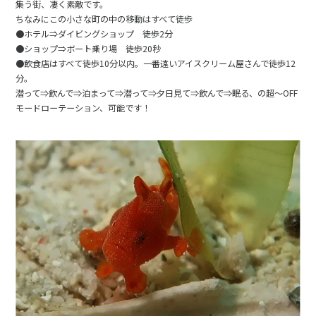
集う街、凄く素敵です。
ちなみにこの小さな町の中の移動はすべて徒歩
●ホテル⇒ダイビングショップ 徒歩2分
●ショップ⇒ボート乗り場 徒歩20秒
●飲食店はすべて徒歩10分以内。一番遠いアイスクリーム屋さんで徒歩12
分。
潜って⇒飲んで⇒泊まって⇒潜って⇒夕日見て⇒飲んで⇒眠る、の超～OFF
モードローテーション、可能です！