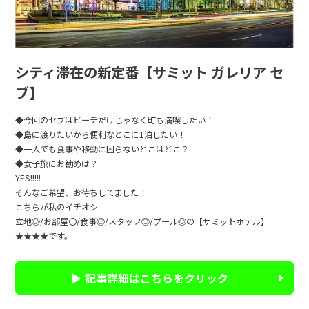
シティ滞在の新定番【サミット ガレリア セ
ブ】
◆今回のセブはビーチだけじゃなく町も満喫したい！
◆島に渡りたいから便利なとこに1泊したい！
◆一人でも食事や移動に困らないとこはどこ？
◆女子旅にお勧めは？
YES!!!!!
そんなご希望、お待ちしてました！
こちらが私のイチオシ
立地◎/お部屋〇/食事◎/スタッフ◎/プール◎の【サミットホテル】
★★★★です。
▶ 記事詳細はこちらをクリック