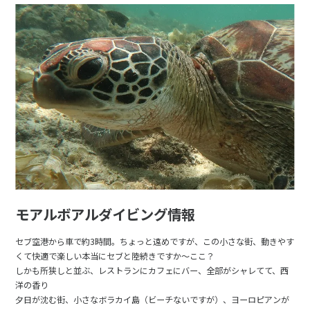
モアルボアルダイビング情報
セブ空港から車で約3時間。ちょっと遠めですが、この小さな街、動きやす
くて快適で楽しい本当にセブと陸続きですか～ここ？
しかも所狭しと並ぶ、レストランにカフェにバー、全部がシャレてて、西
洋の香り
夕日が沈む街、小さなボラカイ島（ビーチないですが）、ヨーロピアンが