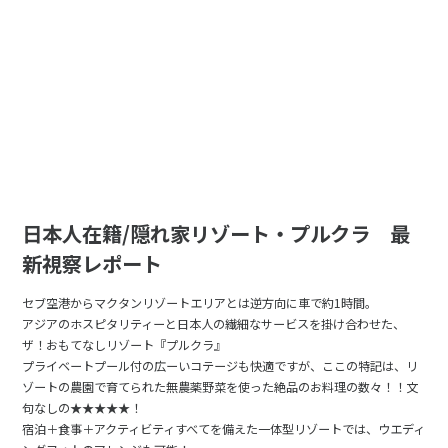
日本人在籍/隠れ家リゾート・プルクラ 最
新視察レポート
セブ空港からマクタンリゾートエリアとは逆方向に車で約1時間。
アジアのホスピタリティーと日本人の繊細なサービスを掛け合わせた、
ザ！おもてなしリゾート『プルクラ』
プライベートプール付の広ーいコテージも快適ですが、ここの特記は、リ
ゾートの農園で育てられた無農薬野菜を使った絶品のお料理の数々！！文
句なしの★★★★★！
宿泊＋食事＋アクティビティすべてを備えた一体型リゾートでは、ウエディ