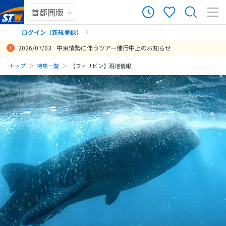
ログイン（新規登録）
2026/07/03
中東情勢に伴うツアー催行中止のお知らせ
まだ履歴がありません
トップ
特集一覧
【フィリピン】現地情報
まだ登録がありません