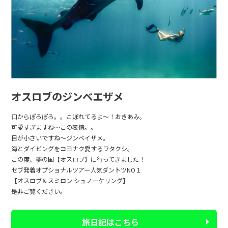
オスロブのジンベエザメ
口からぽろぽろ。。こぼれてるよ～！おきあみ。
可愛すぎますね～この表情。。
目が小さいですね～ジンベイザメ。
海とダイビングをコヨナク愛するワタクシ。
この度、夢の国【オスロブ】に行ってきました！
セブ発着オプショナルツアー人気ダントツNO１
【オスロブ＆スミロン シュノーケリング】
是非ご覧ください。
旅日記はこちら