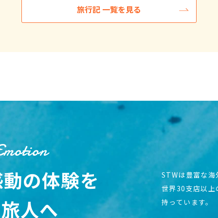
旅行記 一覧を見る
Emotion
感動の体験を
STWは豊富な
世界30支店以
の旅人へ
持っています。