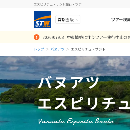
エスピリチュ・サント旅行・ツアー
ツアー検
2026/07/03
中東情勢に伴うツアー催行中止の
ヨーロッパ
人気のテーマ
イタリア
秋旅
トップ
バヌアツ
エスピリチュ・サント
中近東・トルコ
お得な旅
ドイツ
年末年始
8
2026年
月
アフリカ
誰と行く？
ベルギー
日
月
アジア
目的
スイス
バヌアツ
ロシア・中央アジア
ポーランド
2
3
アメリカ・カナダ
スウェーデ
9
10
エスピリチ
中南米・カリブ海
16
17
ラトビア
23
24
モルディブ・他インド洋
スロヴェニ
Vanuatu Espiritu Santo
30
31
太平洋地域
北マケドニ