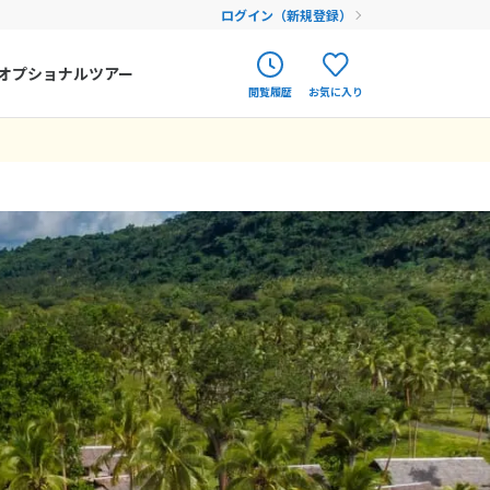
ログイン（新規登録）
オプショナルツアー
閲覧履歴
お気に入り
ク
ポルトガル
春旅
オランダ
12
9月未定
12月未定
2026年
月
アイルランド
まだ履歴がありません
まだ登録がありません
金
土
日
月
火
水
木
金
土
ハンガリー
4
5
1
2
3
4
5
フィンランド
11
12
6
7
8
9
10
11
12
18
19
エストニア
13
14
15
16
17
18
19
25
26
20
21
22
23
24
25
26
クロアチア
27
28
29
30
31
ルーマニア
フェロー諸島