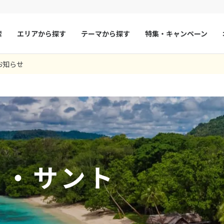
索
エリアから探す
テーマから探す
特集・キャンペーン
0
ツアー件数
件
お知らせ
× カレンダーを閉じる
マルタ
冬旅
スペイン
ゴールデンウィー
フランス
夏旅
モナコ
9
8月未定
2026年
月
ルクセンブルク
イギリス
火
水
木
金
土
日
月
火
水
木
チェコ
オーストリア
1
1
2
3
スロヴァキア
アイスランド
4
5
6
7
8
6
7
8
9
10
ン
11
12
13
デンマーク
14
15
13
14
ノルウェー
15
16
17
ュ・サント
18
19
20
21
22
20
21
22
23
24
リトアニア
ギリシャ
25
26
27
28
29
27
28
29
30
ア
モンテネグロ
ブルガリア
ア
ボスニア・ヘルツェゴビナ
セルビア