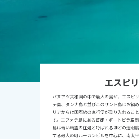
オセアニア
10
ハワイ
2026年
日
月
4
5
11
12
18
19
エスピ
25
26
バヌアツ共和国の中で最大の島が、エスピ
テ島、タンナ島と並びこのサント島はお勧
リアからは国際線の直行便が乗り入れるこ
す。エファテ島にある首都・ポートビラ空港
島は青い精霊の住処と呼ばれるほどの透明
する最大の町ルーガンビルを中心に、南太