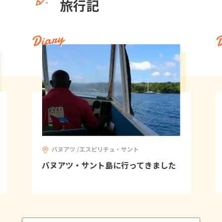
旅行記
Diary
D
バヌアツ /エスピリチュ・サント
バヌアツ・サント島に行ってきました