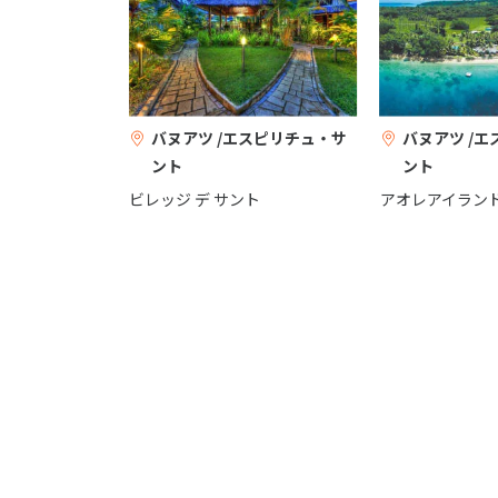
バヌアツ /エスピリチュ・サ
バヌアツ /
ント
ント
ビレッジ デ サント
アオレアイラン