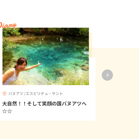
iary
Diary
バヌアツ /エスピリチュ・サント
バヌアツ
大自然！！そして笑顔の国バヌアツへ
サント島
☆☆