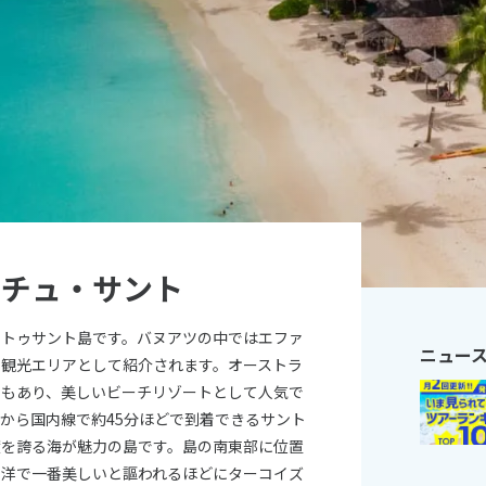
11
10月未定
月
2026年
月
火
水
木
金
土
日
月
火
水
木
1
2
3
1
2
3
4
5
6
7
8
9
10
8
9
10
11
12
13
14
15
16
17
15
16
17
18
19
20
21
22
23
24
22
23
24
25
26
リチュ・サント
27
28
29
30
31
29
30
リトゥサント島です。バヌアツの中ではエファ
ニュー
め観光エリアとして紹介されます。オーストラ
ともあり、美しいビーチリゾートとして人気で
から国内線で約45分ほどで到着できるサント
度を誇る海が魅力の島です。島の南東部に位置
平洋で一番美しいと謳われるほどにターコイズ